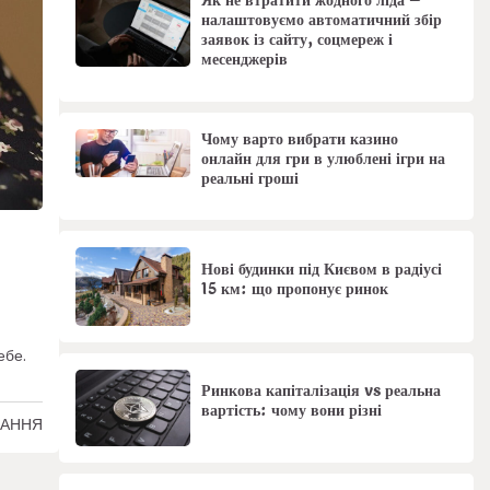
Як не втратити жодного ліда –
налаштовуємо автоматичний збір
заявок із сайту, соцмереж і
месенджерів
Чому варто вибрати казино
онлайн для гри в улюблені ігри на
реальні гроші
Нові будинки під Києвом в радіусі
15 км: що пропонує ринок
ебе.
Ринкова капіталізація vs реальна
вартість: чому вони різні
ТАННЯ