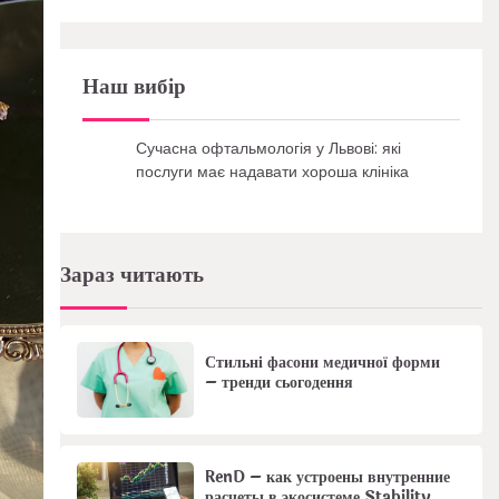
Наш вибір
Сучасна офтальмологія у Львові: які
послуги має надавати хороша клініка
Зараз читають
Стильні фасони медичної форми
– тренди сьогодення
RenD – как устроены внутренние
расчеты в экосистеме Stability