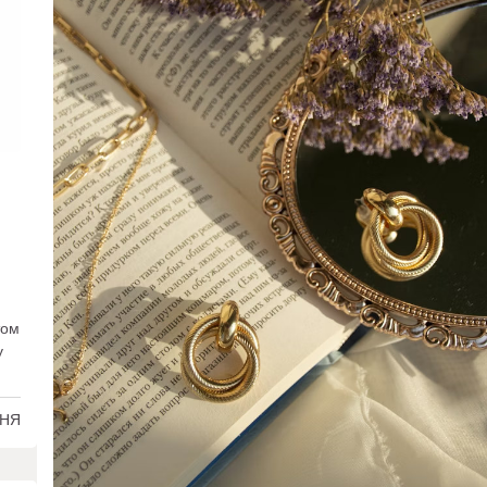
том
у
ННЯ