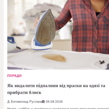
ПОРАДИ
Як видалити підпалини від праски на одязі та
прибрати блиск
Богомолець Руслана
06.08.2026
Навіть найбільш досвідчена господиня може випадково перегрі