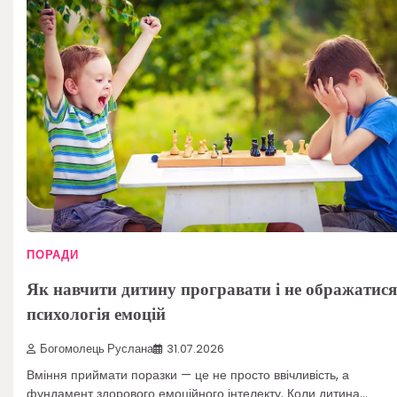
ПОРАДИ
Як навчити дитину програвати і не ображатися
психологія емоцій
Богомолець Руслана
31.07.2026
Вміння приймати поразки — це не просто ввічливість, а
фундамент здорового емоційного інтелекту. Коли дитина…