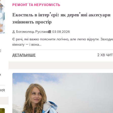
РЕМОНТ ТА НЕРУХОМІСТЬ
Екостиль в інтер’єрі: як дерев’яні аксесуари
змінюють простір
Богомолець Руслана
03.08.2026
Є речі, які важко пояснити логічно, але легко відчути. Заходи
кімнату — і вона…
є
2 ХВ ЧИ
ДЕТАЛЬНІШЕ
я
ННЯ