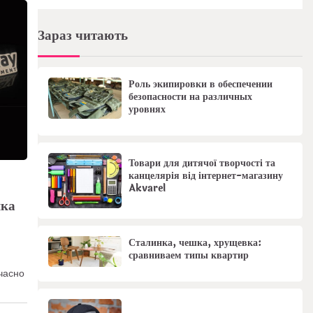
Зараз читають
Роль экипировки в обеспечении
безопасности на различных
уровнях
Товари для дитячої творчості та
канцелярія від інтернет-магазину
Akvarel
яка
Сталинка, чешка, хрущевка:
сравниваем типы квартир
часно