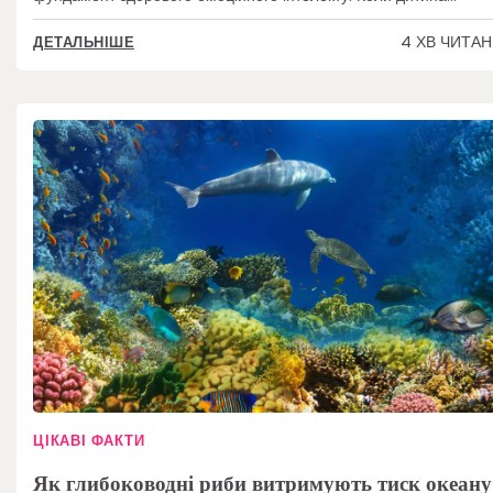
4 ХВ ЧИТА
ДЕТАЛЬНІШЕ
ЦІКАВІ ФАКТИ
Як глибоководні риби витримують тиск океану