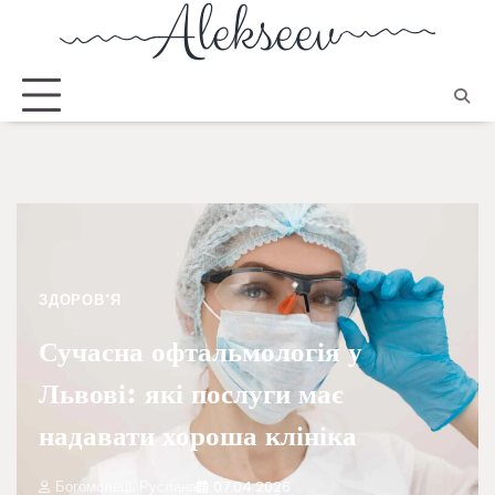
ЗДОРОВ'Я
Сучасна офтальмологія у
Львові: які послуги має
надавати хороша клініка
Богомолець Руслана
07.04.2026