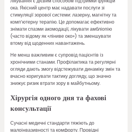
лікування є дієвим способом підтримки функцій
ока. Якісний центр має надавати послуги зі
стимуляції зорової системи: лазерну, магнітну та
комп’ютерну терапію. Це допомагає ефективно
знімати спазми акомодації, лікувати амбліопію
(часто відому як «ліниве око») та зменшувати
втому від щоденних навантажень.
Не менш важливим є супровід пацієнтів із
хронічними станами. Профілактика та регулярні
огляди дають змогу відстежувати динаміку змін та
вчасно коригувати тактику догляду, що значно
знижує ризик втрати зору в майбутньому.
Хірургія одного дня та фахові
консультації
Сучасні медичні стандарти тяжіють до
малоінвазивності та комфорту. Провідні