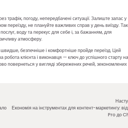
ез трафік, погоду, непередбачені ситуації. Залиште запас у
ром переїзду, не плануйте важливих справ у день виїзду. Та
послуг, воду та перекус для себе і, за бажанням, для
озичливу атмосферу.
м швидше, безпечніше і комфортніше пройде переїзд. Цей
а робота клієнта і виконавця — ключ до успішного старту н
зково повернеться у вигляді збережених речей, зекономлених
Насту
ало
Економія на інструментах для контент-маркетингу: ві
Pro до 