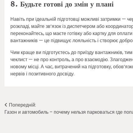
8. Будьте готові до змін у плані
Навіть при ідеальній підготовці можливі затримки — чер
розкладі, майте зв’язок із диспетчером або координато
переконайтесь, що маєте готівку або картку для оплати 
вантажників — це підвищує лояльність і створює добр
Чим краще ви підготуєтесь до приїзду вантажників, ти
чеклист — не про контроль, а про взаємодію. Злагоджен
новому місці. А час, витрачений на підготовку, обов’я
нервів і позитивного досвіду.
Навігація
Попередній:
Газон и автомобиль – почему нельзя парковаться где поп
записів