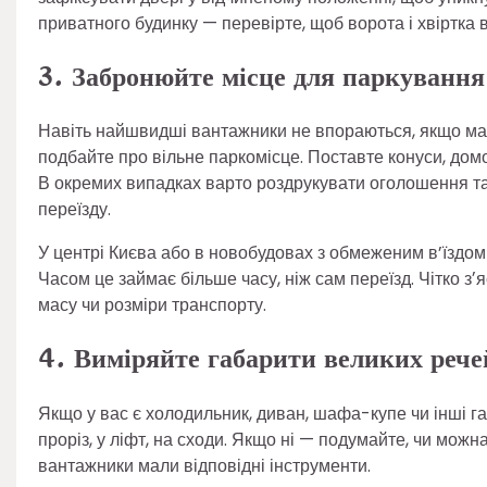
приватного будинку — перевірте, щоб ворота і хвіртка 
3. Забронюйте місце для паркування
Навіть найшвидші вантажники не впораються, якщо маши
подбайте про вільне паркомісце. Поставте конуси, дом
В окремих випадках варто роздрукувати оголошення та по
переїзду.
У центрі Києва або в новобудовах з обмеженим в’їздом 
Часом це займає більше часу, ніж сам переїзд. Чітко зʼ
масу чи розміри транспорту.
4. Виміряйте габарити великих рече
Якщо у вас є холодильник, диван, шафа-купе чи інші г
проріз, у ліфт, на сходи. Якщо ні — подумайте, чи можн
вантажники мали відповідні інструменти.