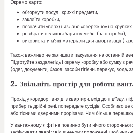
Окремо варто:
обгорнути посуд і крихкі предмети,
заклеїти коробки,
позначити «верх/низ» або «обережно» на хрупких 
розібрати великогабаритну меблі (за потреби),
використати м’які матеріали для амортизації (газе
Також важливо не залишати пакування на останній вечі
Підготуйте заздалегідь і окрему коробку або сумку з р
(одяг, документи, базові засоби гігієни, перекус, вода, з
2. Звільніть простір для роботи ван
Прохід у коридорі, вихід із квартири, вхід до під’їзду, 
приберіть дрібні речі, попередьте сусідів. Особливо ц
або тісними дверними прорізами. Чим більше перешко
У вантажному ліфті не повинно бути нічого стороннього
зафіксувати двері у відчиненому положенні, щоб уникн