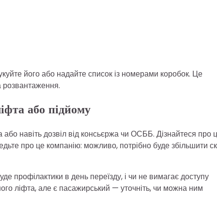
рукуйте його або надайте список із номерами коробок. Це
а розвантаження.
ліфта або підйому
 або навіть дозвіл від консьєржа чи ОСББ. Дізнайтеся про 
едьте про це компанію: можливо, потрібно буде збільшити с
уде профілактики в день переїзду, і чи не вимагає доступу
ного ліфта, але є пасажирський — уточніть, чи можна ним