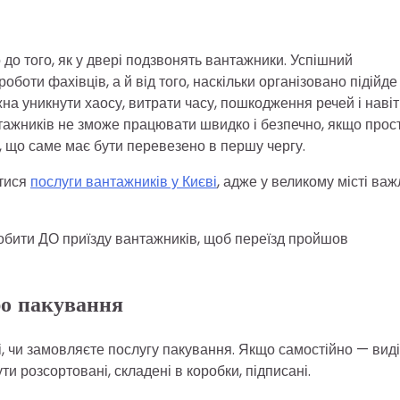
до того, як у двері подзвонять вантажники. Успішний
боти фахівців, а й від того, наскільки організовано підійде
на уникнути хаосу, витрати часу, пошкодження речей і навіт
тажників не зможе працювати швидко і безпечно, якщо прос
іє, що саме має бути перевезено в першу чергу.
атися
послуги вантажників у Києві
, адже у великому місті ва
робити ДО приїзду вантажників, щоб переїзд пройшов
про пакування
і, чи замовляєте послугу пакування. Якщо самостійно — виді
ти розсортовані, складені в коробки, підписані.