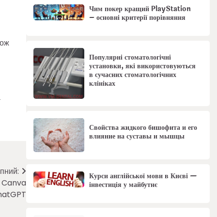
Чим покер кращий PlayStation
– основні критерії порівняння
кож
Популярні стоматологічні
установки, які використовуються
в сучасних стоматологічних
клініках
а
Свойства жидкого бишофита и его
влияние на суставы и мышцы
пний:
Курси англійської мови в Києві —
д Canva
інвестиція у майбутнє
ChatGPT