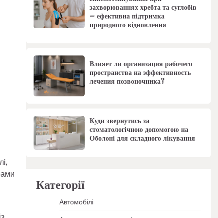
захворюваннях хребта та суглобів
– ефективна підтримка
природного відновлення
Влияет ли организация рабочего
пространства на эффективность
лечения позвоночника?
і
Куди звернутись за
стоматологічною допомогою на
Оболоні для складного лікування
лі,
рами
Категорії
Автомобілі
із