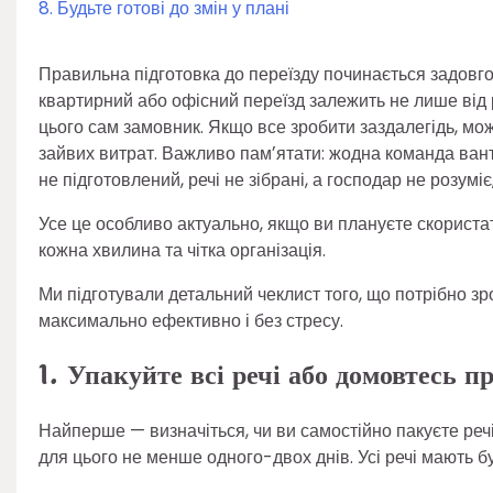
8. Будьте готові до змін у плані
Правильна підготовка до переїзду починається задовго 
квартирний або офісний переїзд залежить не лише від ро
цього сам замовник. Якщо все зробити заздалегідь, мож
зайвих витрат. Важливо памʼятати: жодна команда ван
не підготовлений, речі не зібрані, а господар не розум
Усе це особливо актуально, якщо ви плануєте скорист
кожна хвилина та чітка організація.
Ми підготували детальний чеклист того, що потрібно з
максимально ефективно і без стресу.
1. Упакуйте всі речі або домовтесь 
Найперше — визначіться, чи ви самостійно пакуєте реч
для цього не менше одного-двох днів. Усі речі мають бу