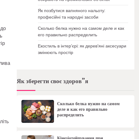
Як позбутися вапняного нальоту:
професійні та народні засоби
 до
Сколько белка нужно на самом деле и как
его правильно распределить
ь
тір
Екостиль в інтер’єрі: як дерев’яні аксесуари
змінюють простір
жлива
Як зберегти своє здоров”я
Сколько белка нужно на самом
деле и как его правильно
распределить
літь
Кінезіотейпування при