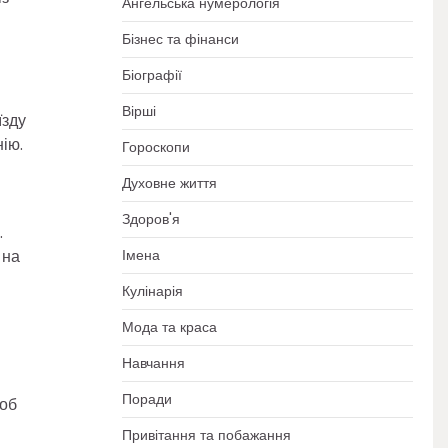
Ангельська нумерологія
Бізнес та фінанси
Біографії
Вірші
їзду
ію.
Гороскопи
Духовне життя
Здоров'я
.
Імена
 на
Кулінарія
Мода та краса
Навчання
Поради
щоб
Привітання та побажання