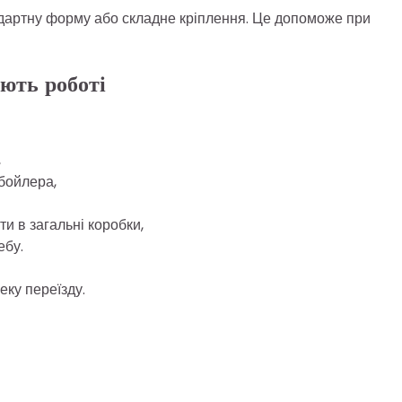
ндартну форму або складне кріплення. Це допоможе при
ають роботі
,
 бойлера,
ити в загальні коробки,
ебу.
еку переїзду.