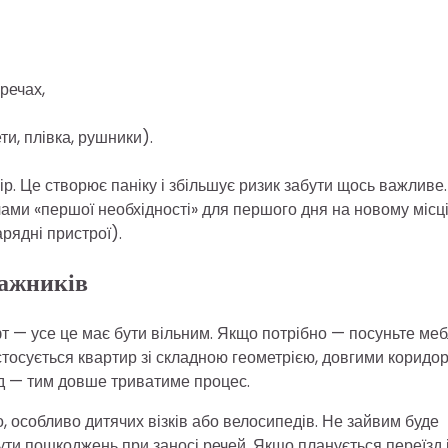
речах,
ти, плівка, рушники).
р. Це створює паніку і збільшує ризик забути щось важливе.
ечами «першої необхідності» для першого дня на новому місц
арядні пристрої).
тажників
ліфт — усе це має бути вільним. Якщо потрібно — посуньте меб
е стосується квартир зі складною геометрією, довгими коридо
д — тим довше триватиме процес.
, особливо дитячих візків або велосипедів. Не зайвим буде
ути пошкоджень при заносі речей. Якщо планується переїзд 