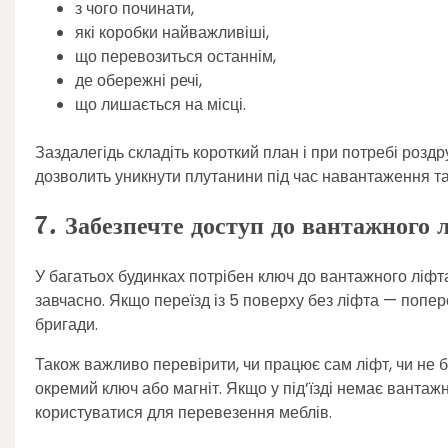
з чого починати,
які коробки найважливіші,
що перевозиться останнім,
де обережні речі,
що лишається на місці.
Заздалегідь складіть короткий план і при потребі розд
дозволить уникнути плутанини під час навантаження т
7. Забезпечте доступ до вантажного 
У багатьох будинках потрібен ключ до вантажного ліфта
завчасно. Якщо переїзд із 5 поверху без ліфта — попер
бригади.
Також важливо перевірити, чи працює сам ліфт, чи не б
окремий ключ або магніт. Якщо у під’їзді немає вантаж
користуватися для перевезення меблів.