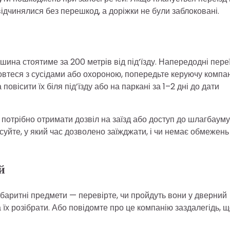
відчинялися без перешкод, а доріжки не були заблоковані.
на стоятиме за 200 метрів від під’їзду. Напередодні пере
овтеся з сусідами або охороною, попередьте керуючу компан
вісити їх біля під’їзду або на паркані за 1–2 дні до дати
потрібно отримати дозвіл на заїзд або доступ до шлагбауму
ясуйте, у який час дозволено заїжджати, і чи немає обмежень
й
абаритні предмети — перевірте, чи пройдуть вони у дверний
а їх розібрати. Або повідомте про це компанію заздалегідь, 