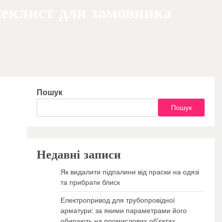
чеклист для замовника
Пошук
Пошук
Недавні записи
Як видалити підпалини від праски на одязі
та прибрати блиск
Електропривод для трубопровідної
арматури: за якими параметрами його
обирають на промислових об’єктах