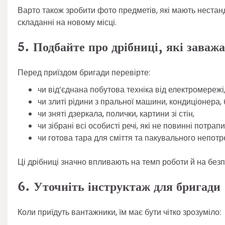
Варто також зробити фото предметів, які мають неста
складанні на новому місці.
5. Подбайте про дрібниці, які заваж
Перед приїздом бригади перевірте:
чи від’єднана побутова техніка від електромережі
чи злиті рідини з пральної машини, кондиціонера,
чи зняті дзеркала, полички, картини зі стін,
чи зібрані всі особисті речі, які не повинні потрап
чи готова тара для сміття та пакувального непотр
Ці дрібниці значно впливають на темп роботи й на безп
6. Уточніть інструктаж для бригади
Коли приїдуть вантажники, їм має бути чітко зрозуміло: