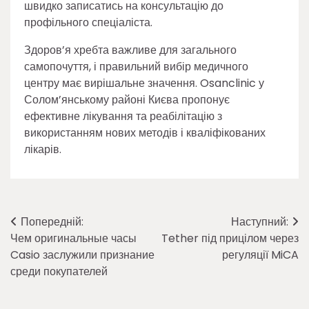
швидко записатись на консультацію до
профільного спеціаліста.
Здоров’я хребта важливе для загального
самопочуття, і правильний вибір медичного
центру має вирішальне значення. Osanclinic у
Солом’янському районі Києва пропонує
ефективне лікування та реабілітацію з
використанням нових методів і кваліфікованих
лікарів.
Навігація
Попередній:
Наступний:
Чем оригинальные часы
Tether під прицілом через
записів
Casio заслужили признание
регуляції MiCA
среди покупателей