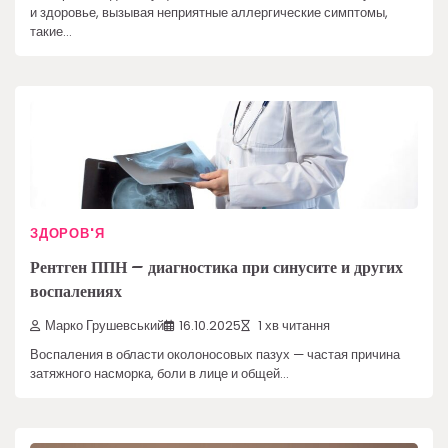
и здоровье, вызывая неприятные аллергические симптомы,
такие…
ЗДОРОВ'Я
Рентген ППН – диагностика при синусите и других
воспалениях
Марко Грушевський
16.10.2025
1 хв читання
Воспаления в области околоносовых пазух — частая причина
затяжного насморка, боли в лице и общей…