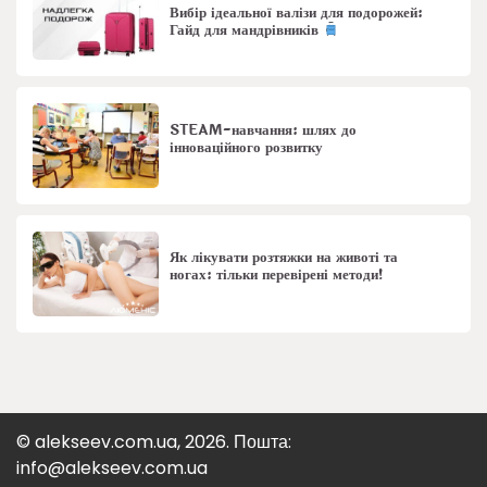
Вибір ідеальної валізи для подорожей:
Гайд для мандрівників
STEAM-навчання: шлях до
інноваційного розвитку
Як лікувати розтяжки на животі та
ногах: тільки перевірені методи!
© alekseev.com.ua, 2026. Пошта:
info@alekseev.com.ua