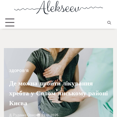
ЗДОРОВ'Я
Де можна пройти лікування
хребта у Солом’янському районі
Києва
Руденко Олеся
22.01.2025