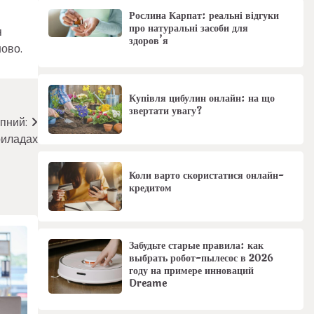
Рослина Карпат: реальні відгуки
про натуральні засоби для
я
здоров’я
ово.
Купівля цибулин онлайн: на що
звертати увагу?
пний:
риладах
Коли варто скористатися онлайн-
кредитом
Забудьте старые правила: как
выбрать робот-пылесос в 2026
году на примере инноваций
Dreame