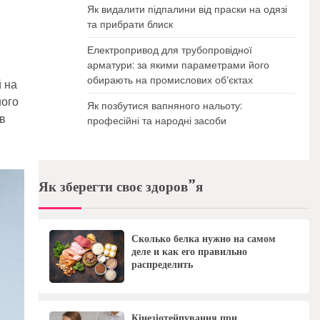
Як видалити підпалини від праски на одязі
та прибрати блиск
Електропривод для трубопровідної
арматури: за якими параметрами його
обирають на промислових об’єктах
 на
ного
Як позбутися вапняного нальоту:
в
професійні та народні засоби
Як зберегти своє здоров”я
Сколько белка нужно на самом
деле и как его правильно
распределить
Кінезіотейпування при