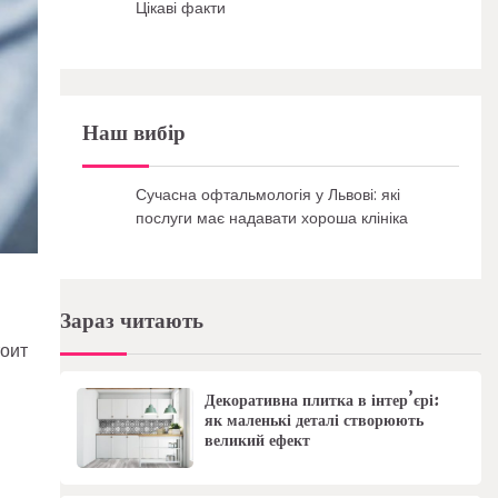
Цікаві факти
Наш вибір
Сучасна офтальмологія у Львові: які
послуги має надавати хороша клініка
Зараз читають
тоит
Декоративна плитка в інтер’єрі:
як маленькі деталі створюють
великий ефект