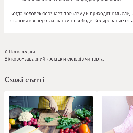
Когда человек осознаёт проблему и приходит к мысли, 
становится первым шагом к свободе. Кодирование от а
Навігація
Попередній:
Білково-заварний крем для еклерів чи торта
записів
Схожі статті