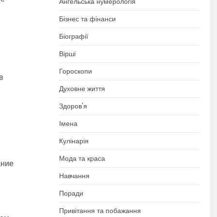
Ангельська нумерологія
Бізнес та фінанси
Біографії
Вірші
Гороскопи
в
Духовне життя
Здоров'я
Імена
Кулінарія
Мода та краса
ание
Навчання
Поради
Привітання та побажання