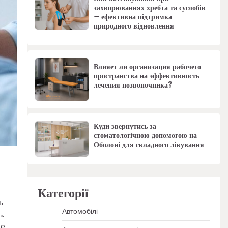
захворюваннях хребта та суглобів
– ефективна підтримка
природного відновлення
Влияет ли организация рабочего
пространства на эффективность
лечения позвоночника?
Куди звернутись за
стоматологічною допомогою на
Оболоні для складного лікування
Категорії
ь
Автомобілі
.
не