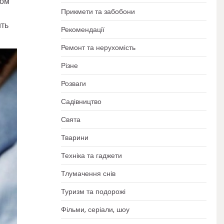
ком
Прикмети та забобони
ить
Рекомендації
Ремонт та нерухомість
Різне
Розваги
Садівництво
Свята
Тварини
Техніка та гаджети
Тлумачення снів
Туризм та подорожі
Фільми, серіали, шоу