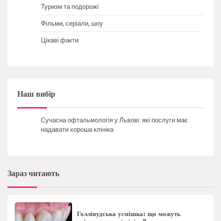
Туризм та подорожі
Фільми, серіали, шоу
Цікаві факти
Наш вибір
Сучасна офтальмологія у Львові: які послуги має
надавати хороша клініка
Зараз читають
Голлівудська усмішка: що можуть