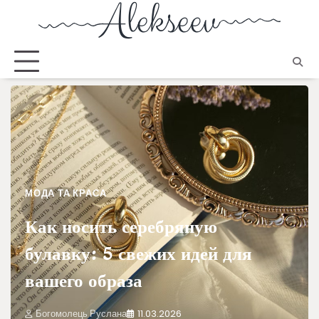
МОДА ТА КРАСА
Как носить серебряную
булавку: 5 свежих идей для
вашего образа
Богомолець Руслана
11.03.2026