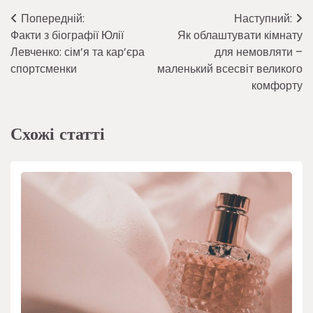
Навігація
Попередній:
Наступний:
Факти з біографії Юлії
Як облаштувати кімнату
записів
Левченко: сім’я та кар’єра
для немовляти –
спортсменки
маленький всесвіт великого
комфорту
Схожі статті