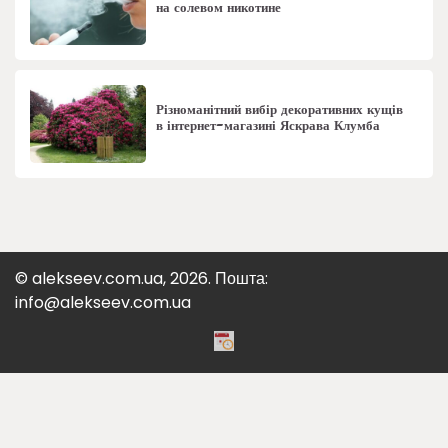
на солевом никотине
Різноманітний вибір декоративних кущів
в інтернет-магазині Яскрава Клумба
© alekseev.com.ua, 2026. Пошта:
info@alekseev.com.ua