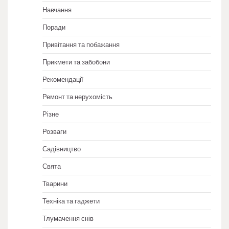
Навчання
Поради
Привітання та побажання
Прикмети та забобони
Рекомендації
Ремонт та нерухомість
Різне
Розваги
Садівництво
Свята
Тварини
Техніка та гаджети
Тлумачення снів