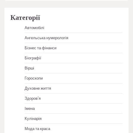
Категорії
Автомобілі
Ангельська нумерологія
Бізнес та фінанси
Біографії
Вірші
Гороскопи
Духовне життя
Здоров'я
Імена
Кулінарія
Мода та краса