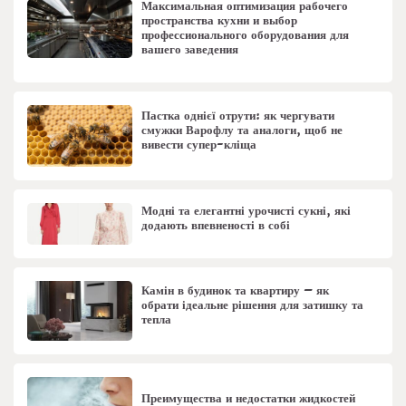
Максимальная оптимизация рабочего
пространства кухни и выбор
профессионального оборудования для
вашего заведения
Пастка однієї отрути: як чергувати
смужки Варофлу та аналоги, щоб не
вивести супер-кліща
Модні та елегантні урочисті сукні, які
додають впевненості в собі
Камін в будинок та квартиру – як
обрати ідеальне рішення для затишку та
тепла
Преимущества и недостатки жидкостей