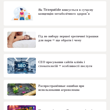
Як Tirzepatide вписується в сучасну
концепцію метаболічного здоров’я
Гід по вибору першої еротичної іграшки
для пари – що обрати і чому
СЕО просування сайтів клінік і
стоматологій – особливості послуги
Распространённые ошибки при
использовании агроволокна