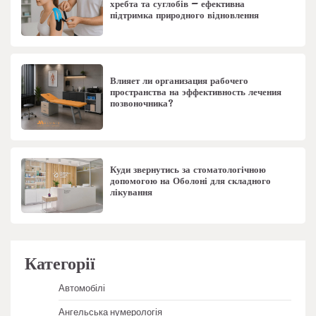
хребта та суглобів – ефективна
підтримка природного відновлення
Влияет ли организация рабочего
пространства на эффективность лечения
позвоночника?
Куди звернутись за стоматологічною
допомогою на Оболоні для складного
лікування
Категорії
Автомобілі
Ангельська нумерологія