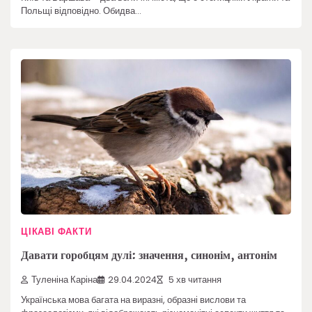
Польщі відповідно. Обидва…
ЦІКАВІ ФАКТИ
Давати горобцям дулі: значення, синонім, антонім
Туленіна Каріна
29.04.2024
5 хв читання
Українська мова багата на виразні, образні вислови та