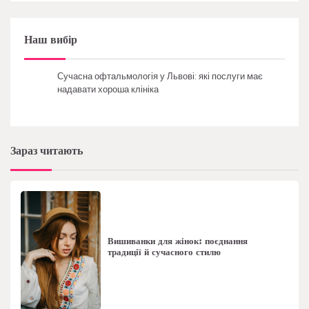
Наш вибір
Сучасна офтальмологія у Львові: які послуги має
надавати хороша клініка
Зараз читають
Вишиванки для жінок: поєднання
традиції й сучасного стилю