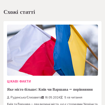
Схожі статті
ЦІКАВІ ФАКТИ
Яке місто більше: Київ чи Варшава – порівняння
Руденська Єлизавета
16.05.2024
5 хв читання
Київ та Варшава – два величні міста, що є столицями України та