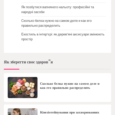
Як позбутися вапняного нальоту: професійні та
народні засоби
Сколько белка нужно на самом деле и как его
правильно распределить
Екостиль в інтер’єрі: як дерев’яні аксесуари змінюють
простір
Як зберегти своє здоров”я
Сколько белка нужно на самом деле и
как его правильно распределить
Кінезіотейпування при захворюваннях