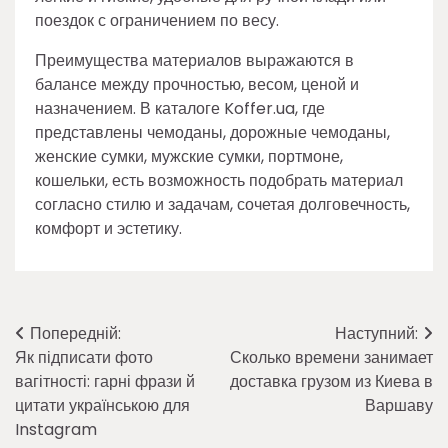
поездок с ограничением по весу.
Преимущества материалов выражаются в
балансе между прочностью, весом, ценой и
назначением. В каталоге Koffer.ua, где
представлены чемоданы, дорожные чемоданы,
женские сумки, мужские сумки, портмоне,
кошельки, есть возможность подобрать материал
согласно стилю и задачам, сочетая долговечность,
комфорт и эстетику.
Навігація
Попередній:
Наступний:
Як підписати фото
Сколько времени занимает
записів
вагітності: гарні фрази й
доставка грузом из Киева в
цитати українською для
Варшаву
Instagram