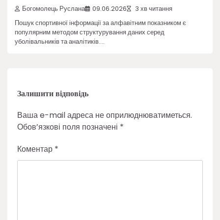
Богомолець Руслана
09.06.2026
3 хв читання
Пошук спортивної інформації за алфавітним показником є
популярним методом структурування даних серед
уболівальників та аналітиків.…
Залишити відповідь
Ваша e-mail адреса не оприлюднюватиметься.
Обов’язкові поля позначені
*
Коментар
*