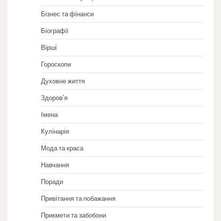
Бізнес та фінанси
Біографії
Вірші
Гороскопи
Духовне життя
Здоров'я
Імена
Кулінарія
Мода та краса
Навчання
Поради
Привітання та побажання
Прикмети та забобони