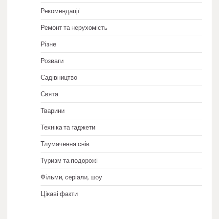
Рекомендації
Ремонт та нерухомість
Різне
Розваги
Садівництво
Свята
Тварини
Техніка та гаджети
Тлумачення снів
Туризм та подорожі
Фільми, серіали, шоу
Цікаві факти