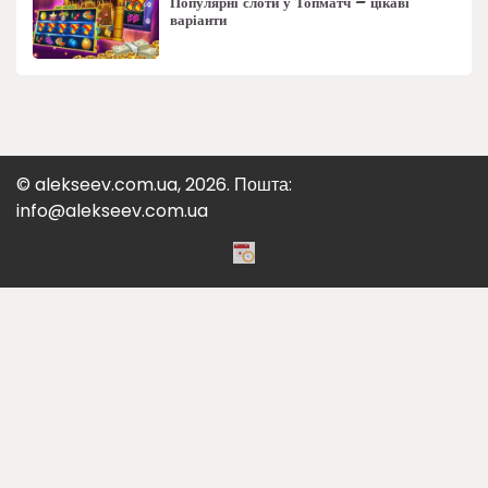
Популярні слоти у Топматч – цікаві
варіанти
© alekseev.com.ua, 2026. Пошта:
info@alekseev.com.ua