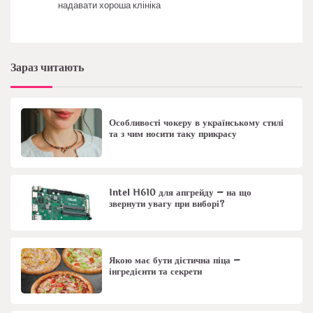
надавати хороша клініка
Зараз читають
Особливості чокеру в українському стилі
та з чим носити таку прикрасу
Intel H610 для апгрейду – на що
звернути увагу при виборі?
Якою має бути дієтична піца –
інгредієнти та секрети