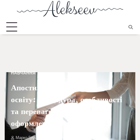
НАВЧАННЯ
Апостиль документів про
освіту: процедура, особливості
та переваги професійного
оформлення
Марко Грушевський
14.04.2025