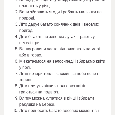
плавають у річці.
Вони збирають ягоди і роблять малюнки на
природі.
Літо дарує багато сонячних днів і веселих
пригод.
Діти бігають по зелених лугах і грають у
веселі ігри.
Влітку родини часто відпочивають на морі
або в горах.
Ми катаємося на велосипеді і збираємо квіти
у полі.
Літні вечори теплі і спокійні, а небо ясне і
зоряне.
Діти плетуть вінки з польових квітів і
граються на подвір’ї.
Влітку можна купатися в річці і збирати
ракушки на березі.
Літо приносить багато веселих моментів і