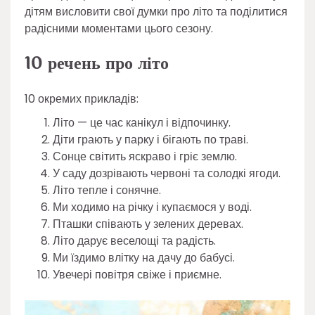
дітям висловити свої думки про літо та поділитися
радісними моментами цього сезону.
10 речень про літо
10 окремих прикладів:
Літо — це час канікул і відпочинку.
Діти грають у парку і бігають по траві.
Сонце світить яскраво і гріє землю.
У саду дозрівають червоні та солодкі ягоди.
Літо тепле і сонячне.
Ми ходимо на річку і купаємося у воді.
Пташки співають у зелених деревах.
Літо дарує веселощі та радість.
Ми їздимо влітку на дачу до бабусі.
Увечері повітря свіже і приємне.