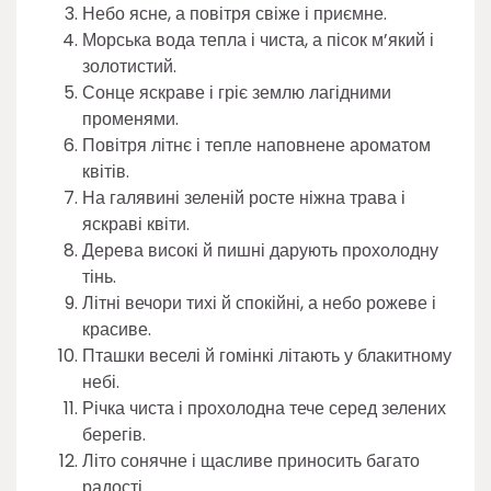
Небо ясне, а повітря свіже і приємне.
Морська вода тепла і чиста, а пісок м’який і
золотистий.
Сонце яскраве і гріє землю лагідними
променями.
Повітря літнє і тепле наповнене ароматом
квітів.
На галявині зеленій росте ніжна трава і
яскраві квіти.
Дерева високі й пишні дарують прохолодну
тінь.
Літні вечори тихі й спокійні, а небо рожеве і
красиве.
Пташки веселі й гомінкі літають у блакитному
небі.
Річка чиста і прохолодна тече серед зелених
берегів.
Літо сонячне і щасливе приносить багато
радості.