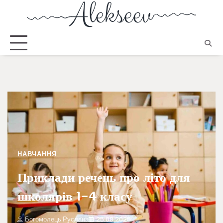
НАВЧАННЯ
Приклади речень про літо для
школярів 1-4 класу
Богомолець Руслана
25.08.2025