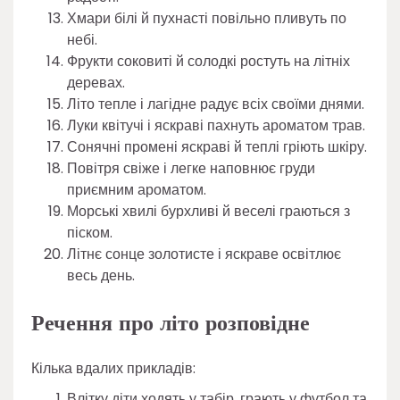
Хмари білі й пухнасті повільно пливуть по
небі.
Фрукти соковиті й солодкі ростуть на літніх
деревах.
Літо тепле і лагідне радує всіх своїми днями.
Луки квітучі і яскраві пахнуть ароматом трав.
Сонячні промені яскраві й теплі гріють шкіру.
Повітря свіже і легке наповнює груди
приємним ароматом.
Морські хвилі бурхливі й веселі граються з
піском.
Літнє сонце золотисте і яскраве освітлює
весь день.
Речення про літо розповідне
Кілька вдалих прикладів:
Влітку діти ходять у табір, грають у футбол та