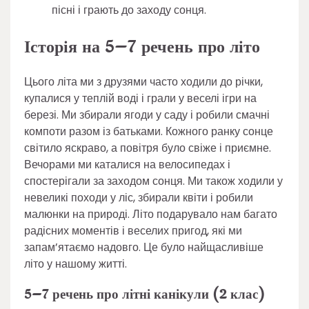
пісні і грають до заходу сонця.
Історія на 5–7 речень про літо
Цього літа ми з друзями часто ходили до річки,
купалися у теплій воді і грали у веселі ігри на
березі. Ми збирали ягоди у саду і робили смачні
компоти разом із батьками. Кожного ранку сонце
світило яскраво, а повітря було свіже і приємне.
Вечорами ми каталися на велосипедах і
спостерігали за заходом сонця. Ми також ходили у
невеликі походи у ліс, збирали квіти і робили
малюнки на природі. Літо подарувало нам багато
радісних моментів і веселих пригод, які ми
запам’ятаємо надовго. Це було найщасливіше
літо у нашому житті.
5–7 речень про літні канікули (2 клас)