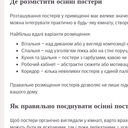
Де розмістити осінні постери
Розташування постерів у приміщенні має велике значен
можна інтегрувати практично в будь-яку кімнату, створ
Найбільш вдалі варіанти розміщення:
Вітальня – над диваном або у вигляді композиції 
Спальня – над узголів’ям ліжка або на стіні пору
Кухня та їдальня – постери з гарбузами, кавою ч
Робочий кабінет – абстрактні сюжети або мотивац
Коридор – кілька невеликих постерів у єдиній палі
Правильне розміщення постерів дозволяє не лише підк
вашого дому.
Як правильно поєднувати осінні пост
Щоб постери органічно виглядали у кімнаті, варто врах
можуть бути як яскравими, так і дуже делікатними – усе