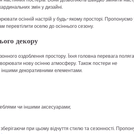
кардинальних змін у дизайні.
рювати осінній настрій у будь-якому просторі. Пропонуємо 
ам перевтілити оселю до осіннього сезону.
ього декору
езонного оздоблення простору. Їхня головна перевага поляга
творювати нову осінню атмосферу. Також постери не
з іншими декоративними елементами.
меблями чи іншими аксесуарами;
, зберігаючи при цьому відчуття стилю та сезонності. Пропо