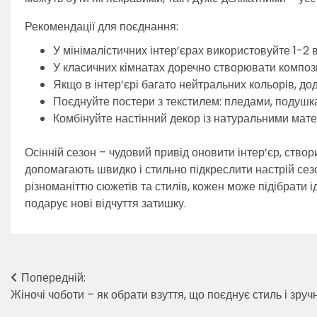
Рекомендації для поєднання:
У мінімалістичних інтер’єрах використовуйте 1-2 
У класичних кімнатах доречно створювати композиц
Якщо в інтер’єрі багато нейтральних кольорів, до
Поєднуйте постери з текстилем: пледами, подушка
Комбінуйте настінний декор із натуральними мат
Осінній сезон – чудовий привід оновити інтер’єр, ство
допомагають швидко і стильно підкреслити настрій сезо
різноманіттю сюжетів та стилів, кожен може підібрати і
подарує нові відчуття затишку.
Навігація
Попередній:
Жіночі чоботи – як обрати взуття, що поєднує стиль і зруч
записів