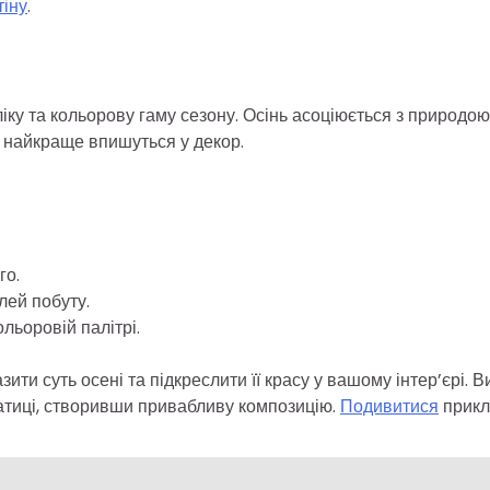
тіну
.
ку та кольорову гаму сезону. Осінь асоціюється з природою
и найкраще впишуться у декор.
го.
лей побуту.
льоровій палітрі.
ти суть осені та підкреслити її красу у вашому інтер’єрі. В
матиці, створивши привабливу композицію.
Подивитися
прикл