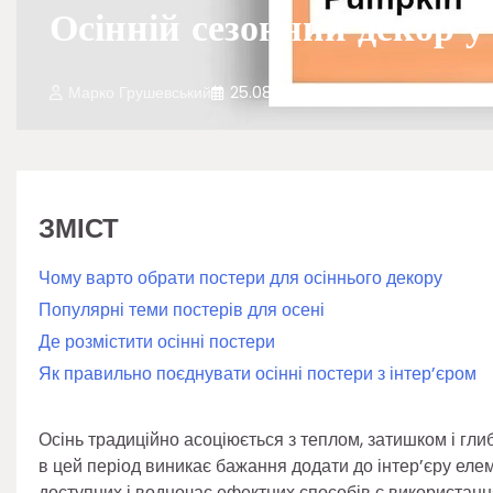
Осінній сезонний декор у
Марко Грушевський
25.08.2025
ЗМІСТ
Чому варто обрати постери для осіннього декору
Популярні теми постерів для осені
Де розмістити осінні постери
Як правильно поєднувати осінні постери з інтер’єром
Осінь традиційно асоціюється з теплом, затишком і гли
в цей період виникає бажання додати до інтер’єру елем
доступних і водночас ефектних способів є використанн