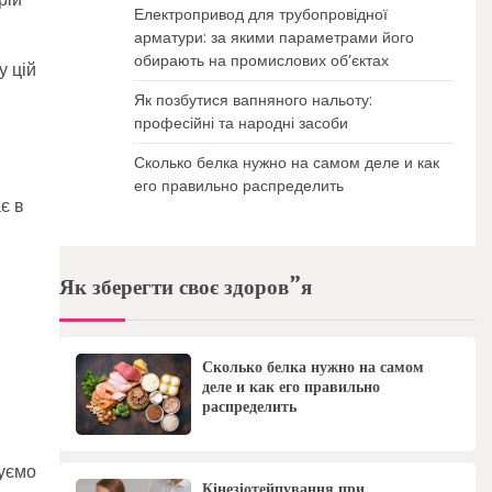
Електропривод для трубопровідної
арматури: за якими параметрами його
обирають на промислових об’єктах
у цій
Як позбутися вапняного нальоту:
професійні та народні засоби
Сколько белка нужно на самом деле и как
его правильно распределить
є в
Як зберегти своє здоров”я
Сколько белка нужно на самом
деле и как его правильно
распределить
нуємо
Кінезіотейпування при