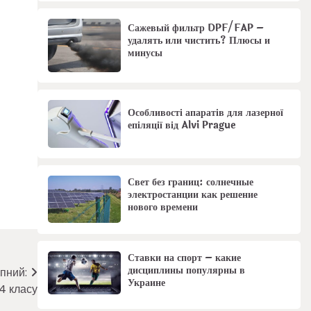
Сажевый фильтр DPF/FAP –
удалять или чистить? Плюсы и
минусы
Особливості апаратів для лазерної
епіляції від Alvi Prague
Свет без границ: солнечные
электростанции как решение
нового времени
Ставки на спорт – какие
дисциплины популярны в
пний:
Украине
4 класу