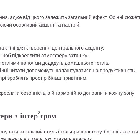
ня, адже від цього залежить загальний ефект. Осінні сюжет
юючи особливий акцент та настрій.
на стіні для створення центрального акценту.
ч, щоб підкреслити атмосферу затишку.
и теплими напоями додадуть домашнього тепла.
ійні цитати допоможуть налаштуватися на продуктивність.
трі зроблять простір більш привітним.
реслити сезонність, а й гармонійно доповнити кожну зону
ери з інтер’єром
овувати загальний стиль і кольори простору. Осінні акценти
 залежить від мети, яку ставить власник.