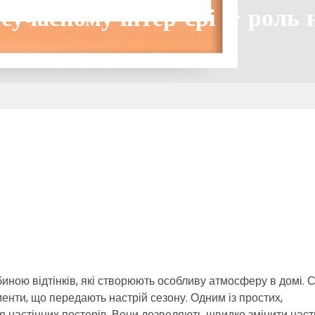
 сучасному інтер’єрі – роль 
биною відтінків, які створюють особливу атмосферу в домі. 
енти, що передають настрій сезону. Одним із простих,
я настінних постерів. Вони дозволяють швидко змінити наст