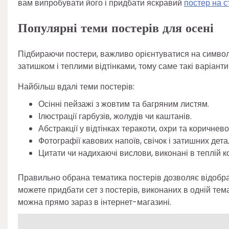
вам випробувати його і придбати яскравий
постер на с
Популярні теми постерів для осені
Підбираючи постери, важливо орієнтуватися на символі
затишком і теплими відтінками, тому саме такі варіант
Найбільш вдалі теми постерів:
Осінні пейзажі з жовтим та багряним листям.
Ілюстрації гарбузів, жолудів чи каштанів.
Абстракції у відтінках теракоти, охри та коричнево
Фотографії кавових напоїв, свічок і затишних дета
Цитати чи надихаючі вислови, виконані в теплій ко
Правильно обрана тематика постерів дозволяє відобрази
можете придбати сет з постерів, виконаних в одній те
можна прямо зараз в інтернет-магазині.