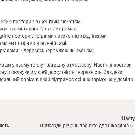
великі постери з акцентним сюжетом.
ії з кількох робіт у схожих рамах.
дайте постери з теплими насиченими відтінками.
ми чи шторами в осінній гамі.
еріалами – деревом, керамікою чи льоном.
ривши у ньому теплу і затишну атмосферу. Настінні постери
ну, поєднуючи у собі доступність і виразність. Завдяки
деальний варіант, який підтримає осінню гармонію у домі та
Насту
ність
Приклади речень про літо для школярів 1-