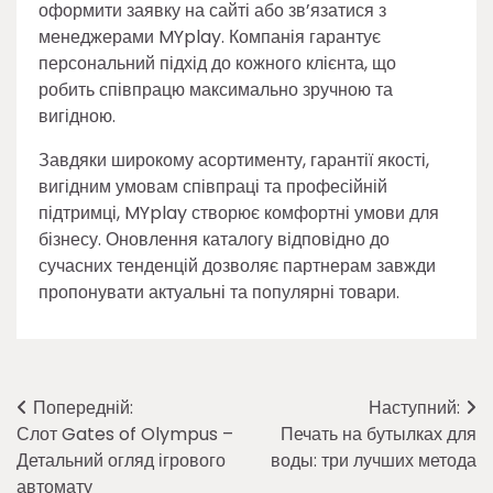
оформити заявку на сайті або зв’язатися з
менеджерами MYplay. Компанія гарантує
персональний підхід до кожного клієнта, що
робить співпрацю максимально зручною та
вигідною.
Завдяки широкому асортименту, гарантії якості,
вигідним умовам співпраці та професійній
підтримці, MYplay створює комфортні умови для
бізнесу. Оновлення каталогу відповідно до
сучасних тенденцій дозволяє партнерам завжди
пропонувати актуальні та популярні товари.
Навігація
Попередній:
Наступний:
Слот Gates of Olympus –
Печать на бутылках для
записів
Детальний огляд ігрового
воды: три лучших метода
автомату