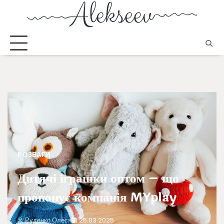
РОЗВАГИ
Дитячі іграшки оптом – що
пропонує компанія MYplay
Руденко Олеся
25.03.2025