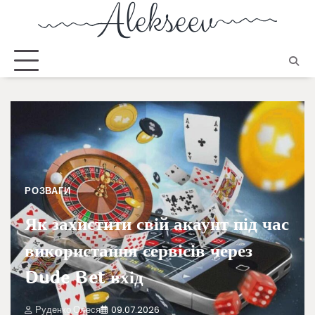
РОЗВАГИ
Як захистити свій акаунт під час
використання сервісів через
Dude Bet вхід
Руденко Олеся
09.07.2026