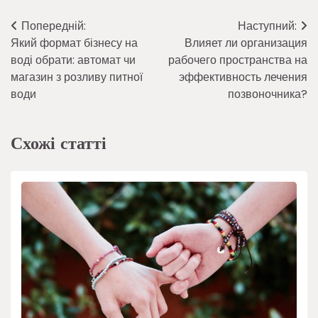
Навігація
Попередній:
Наступний:
Який формат бізнесу на
Влияет ли организация
записів
воді обрати: автомат чи
рабочего пространства на
магазин з розливу питної
эффективность лечения
води
позвоночника?
Схожі статті