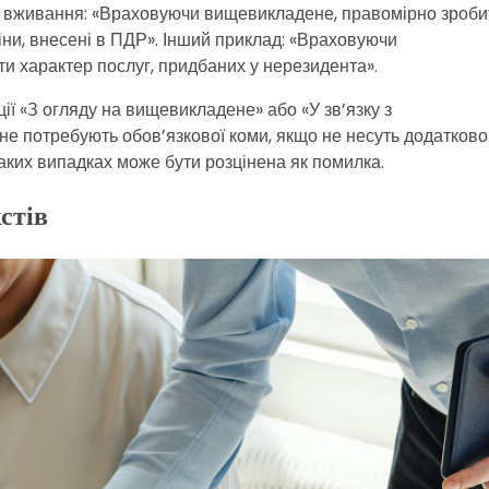
и вживання: «Враховуючи вищевикладене, правомірно зроби
ни, внесені в ПДР». Інший приклад: «Враховуючи
 характер послуг, придбаних у нерезидента».
ії «З огляду на вищевикладене» або «У зв’язку з
е потребують обов’язкової коми, якщо не несуть додатково
таких випадках може бути розцінена як помилка.
стів