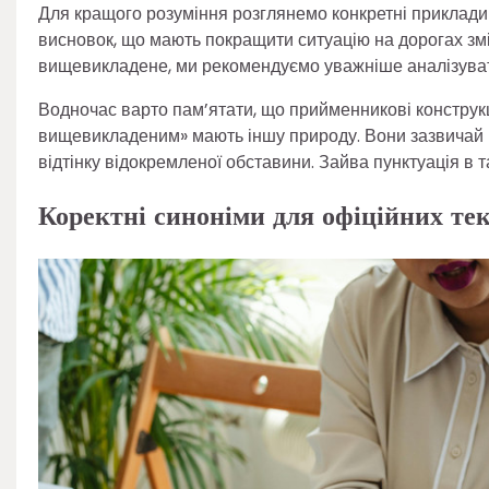
Для кращого розуміння розглянемо конкретні приклад
висновок, що мають покращити ситуацію на дорогах змі
вищевикладене, ми рекомендуємо уважніше аналізувати
Водночас варто пам’ятати, що прийменникові конструкц
вищевикладеним» мають іншу природу. Вони зазвичай н
відтінку відокремленої обставини. Зайва пунктуація в 
Коректні синоніми для офіційних тек