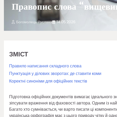
Правопис слова “вищеви
Богомолець Руслана
14.05.2026
ЗМІСТ
Правило написання складного слова
Пунктуація у ділових зворотах: де ставити коми
Коректні синоніми для офіційних текстів
Підготовка офіційних документів вимагає ідеального з
зіпсувати враження від фаховості автора. Одним із на
Багато хто сумнівається, чи варто писати ці компонент
українська орфографія має з цього приводу чітку й одн