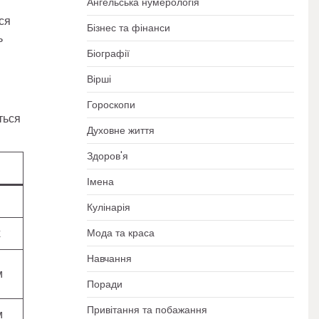
Ангельська нумерологія
ся
Бізнес та фінанси
ь
Біографії
Вірші
Гороскопи
ться
Духовне життя
Здоров'я
Імена
Кулінарія
х
Мода та краса
Навчання
м
Поради
Привітання та побажання
м