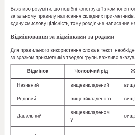
Важливо розуміти, що подібні конструкції з компонен
загальному правилу написання складних прикметників, 
єдину смислову цілісність, тому роздільне написання 
Відмінювання за відмінками та родами
Для правильного використання слова в тексті необхідно
за зразком прикметників твердої групи, важливо вказув
Відмінок
Чоловічий рід
Ж
Називний
вищеви́кладений
вище
Родовий
вищеви́кладеного
вище
вищеви́кладеном
Давальний
вище
у