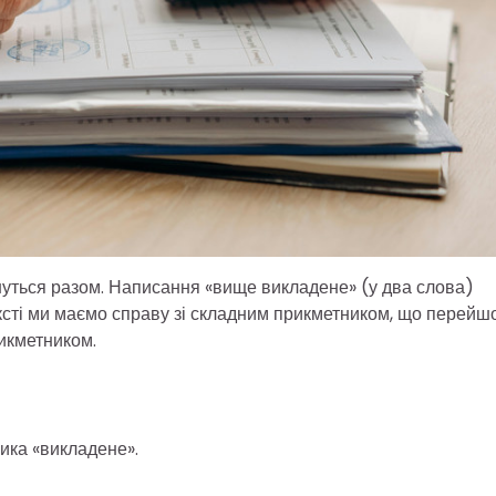
уться разом. Написання «вище викладене» (у два слова)
ксті ми маємо справу зі складним прикметником, що перейш
рикметником.
ика «викладене».