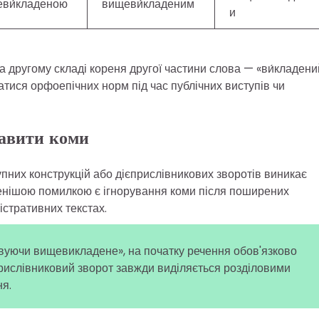
ви́кладеною
вищеви́кладеним
и
а другому складі кореня другої частини слова — «ви́кладени
тися орфоепічних норм під час публічних виступів чи
тавити коми
пних конструкцій або дієприслівникових зворотів виникає
нішою помилкою є ігнорування коми після поширених
стративних текстах.
овуючи вищевикладене», на початку речення обов'язково
рислівниковий зворот завжди виділяється розділовими
ня.