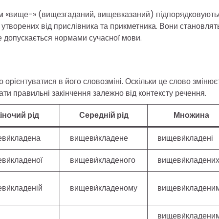
том «вище-» (вищезгаданий, вищевказаний) підпорядковують
утворених від прислівника та прикметника. Вони становлят
не допускається нормами сучасної мови.
 орієнтуватися в його словозміні. Оскільки це слово змінює
ати правильні закінчення залежно від контексту речення.
іночий рід
Середній рід
Множина
ви́кладена
вищеви́кладене
вищеви́кладені
ви́кладеної
вищеви́кладеного
вищеви́кладени
ви́кладеній
вищеви́кладеному
вищеви́кладени
вищеви́кладени