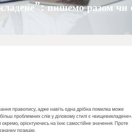
кладене”: пишемо разом чи 
нання правопису, адже навіть одна дрібна помилка може
йбільш проблемних слів у діловому стилі є «вищевикладене».
и окремо, орієнтуючись на їхнє самостійне значення. Проте
означну позицію.