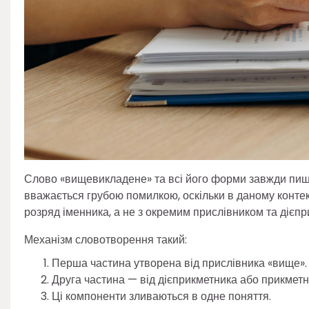
Слово «вищевикладене» та всі його форми завжди пиш
вважається грубою помилкою, оскільки в даному конте
розряд іменника, а не з окремим прислівником та дієп
Механізм словотворення такий:
Перша частина утворена від прислівника «вище».
Друга частина — від дієприкметника або прикметн
Ці компоненти зливаються в одне поняття.