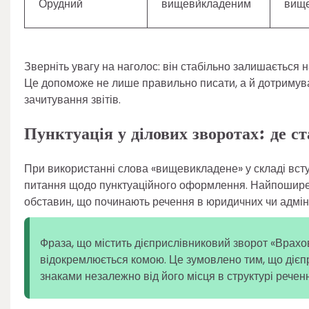
Орудний
вищеви́кладеним
вище
Зверніть увагу на наголос: він стабільно залишається н
Це допоможе не лише правильно писати, а й дотримува
зачитування звітів.
Пунктуація у ділових зворотах: де с
При використанні слова «вищевикладене» у складі всту
питання щодо пунктуаційного оформлення. Найпошире
обставин, що починають речення в юридичних чи адміні
Фраза, що містить дієприслівниковий зворот «Врах
відокремлюється комою. Це зумовлено тим, що дієп
знаками незалежно від його місця в структурі речен