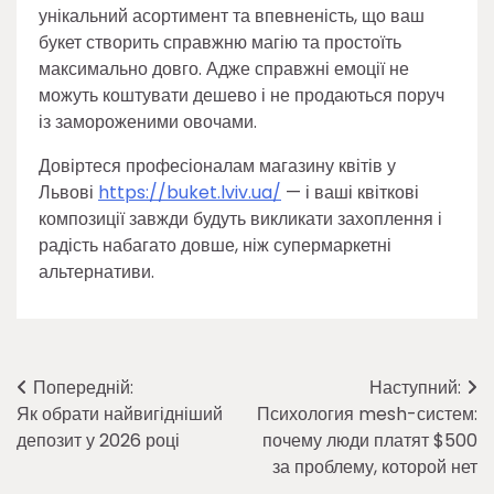
унікальний асортимент та впевненість, що ваш
букет створить справжню магію та простоїть
максимально довго. Адже справжні емоції не
можуть коштувати дешево і не продаються поруч
із замороженими овочами.
Довіртеся професіоналам магазину квітів у
Львові
https://buket.lviv.ua/
— і ваші квіткові
композиції завжди будуть викликати захоплення і
радість набагато довше, ніж супермаркетні
альтернативи.
Навігація
Попередній:
Наступний:
Як обрати найвигідніший
Психология mesh-систем:
записів
депозит у 2026 році
почему люди платят $500
за проблему, которой нет