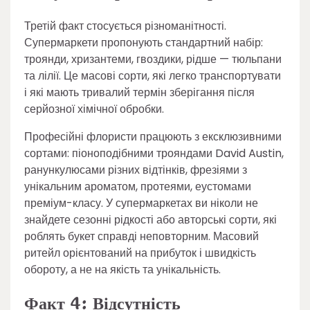
Третій факт стосується різноманітності.
Супермаркети пропонують стандартний набір:
троянди, хризантеми, гвоздики, рідше — тюльпани
та лілії. Це масові сорти, які легко транспортувати
і які мають тривалий термін зберігання після
серйозної хімічної обробки.
Професійні флористи працюють з ексклюзивними
сортами: піоноподібними трояндами David Austin,
ранункулюсами різних відтінків, фрезіями з
унікальним ароматом, протеями, еустомами
преміум-класу. У супермаркетах ви ніколи не
знайдете сезонні рідкості або авторські сорти, які
роблять букет справді неповторним. Масовий
ритейл орієнтований на прибуток і швидкість
обороту, а не на якість та унікальність.
Факт 4: Відсутність