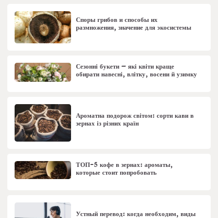
Споры грибов и способы их
размножения, значение для экосистемы
Сезонні букети – які квіти краще
обирати навесні, влітку, восени й узимку
Ароматна подорож світом: сорти кави в
зернах із різних країн
ТОП-5 кофе в зернах: ароматы,
которые стоит попробовать
Устный перевод: когда необходим, виды