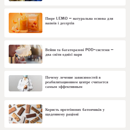
Пюре LEMO – натуральна основа для
напоїв і десертів
Вейпи та багаторазові POD-системи –
два світи однієї пари
Почему лечение зависимостей в
реабилитационном центре считается
самым эффективным
Користь протеїнових батончиків у
щоденному раціоні