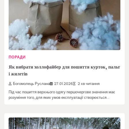
ПОРАДИ
Як вибрати холлофайбер для пошиття курток, пальт
і жилетів
Богомолець Руслана
27.01.2026
2 хв читання
Під час пошиття верхнього одягу першочергове значення має
розуміння того, для яких умов експлуатації створюється…