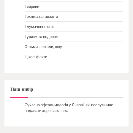
Тварини
Техніка та гаджети
Тлумачення снів
Туризм та подорожі
Фільми, серіали, шоу
Цікаві факти
Наш вибір
Сучасна офтальмологія у Львові: які послуги має
надавати хороша клініка