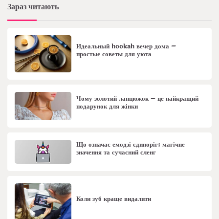
Зараз читають
Идеальный hookah вечер дома –
простые советы для уюта
Чому золотий ланцюжок – це найкращий
подарунок для жінки
Що означає емодзі єдиноріг: магічне
значення та сучасний сленг
Коли зуб краще видалити