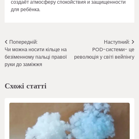
создаёт атмосферу спокойствия и защищенности
для ребёнка.
Навігація
Попередній:
Наступний:
Чи можна носити кільце на
POD-системи- це
записів
безіменному пальці правої
революція у світі вейпінгу
руки до заміжжя
Схожі статті