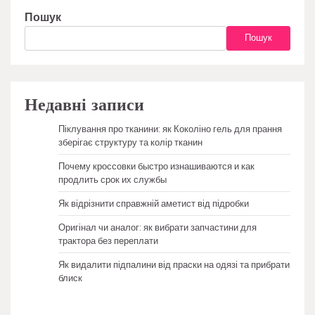
Пошук
Пошук
Недавні записи
Піклування про тканини: як Коколіно гель для прання
зберігає структуру та колір тканин
Почему кроссовки быстро изнашиваются и как
продлить срок их службы
Як відрізнити справжній аметист від підробки
Оригінал чи аналог: як вибрати запчастини для
трактора без переплати
Як видалити підпалини від праски на одязі та прибрати
блиск