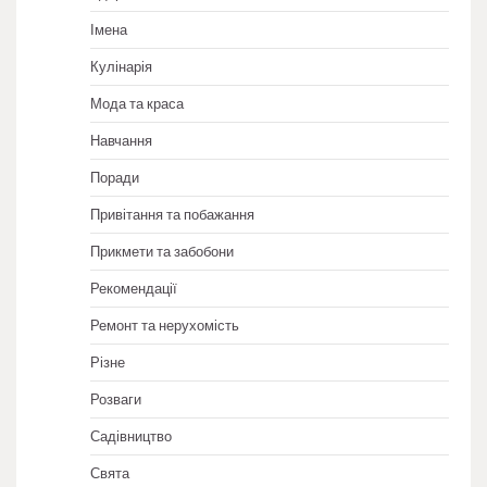
Імена
Кулінарія
Мода та краса
Навчання
Поради
Привітання та побажання
Прикмети та забобони
Рекомендації
Ремонт та нерухомість
Різне
Розваги
Садівництво
Свята