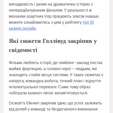
випадковість і ризик на драматичну історію з
непередбачуваним фіналом. У реальності ж
механіки азартних ігор працюють зовсім інакше,
можете ознайомитись з цим у рейтингу
топ 10
казино онлайн
.
Які сюжети Голлівуд закріпив у
свідомості
Фільми люблять історії, де гемблінг-заклад постає
майже фортецею, а головні герої – людьми, які
знаходять слабкі місця системи. У таких сюжетах є
напруга, командна робота, точний план і відчуття
інтелектуальної переваги. Саме тому образ
«обіграли казино» легко запам’ятовується.
Ocean’s Eleven закріпив ідею, що успіх залежить
від ролей у команді та бездоганного виконання