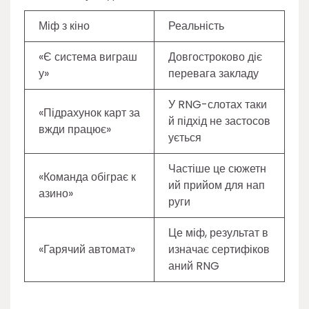
Міф з кіно
Реальність
«Є система виграш
Довгостроково діє
у»
перевага закладу
У RNG-слотах таки
«Підрахунок карт за
й підхід не застосов
вжди працює»
ується
Частіше це сюжетн
«Команда обіграє к
ий прийом для нап
азино»
руги
Це міф, результат в
«Гарячий автомат»
изначає сертифіков
аний RNG