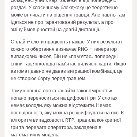
склад наступних карт залежить від попередніх
роздач. У класичному блекджеку це теоретично
може впливати на рішення гравця. Але навіть там
ідеться не про гарантований результат, а про
зміну ймовірностей на довгій дистанції.
Онлайн-слоти працюють інакше. У них результат
кожного обертання визначає RNG – генератор
випадкових чисел. Він не «пам’ятає» попередні
спіни так, як колода пам’ятає вилучені карти. Якщо
автомат давно не давав виграшної комбінації, це
не створює боргу перед гравцем.
Тому кіношна логіка «знайти закономірність»
погано переноситься на цифрові ігри. У слотах
немає колоди, яку можна відстежити. Немає
послідовності, яку можна розшифрувати на око. Є
алгоритм випадковості, RTP, правила конкретної
гри та перевага оператора, закладена в
математичну модель.