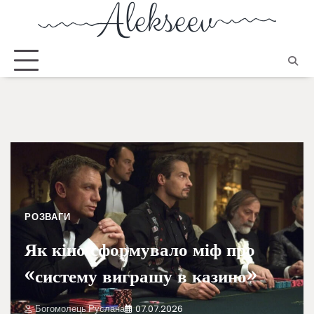
РОЗВАГИ
Як кіно сформувало міф про
«систему виграшу в казино»
Богомолець Руслана
07.07.2026