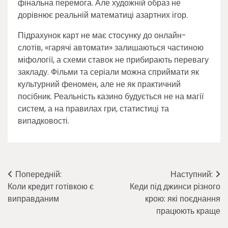
фінальна перемога. Але художній образ не
дорівнює реальній математиці азартних ігор.
Підрахунок карт не має стосунку до онлайн-
слотів, «гарячі автомати» залишаються частиною
міфології, а схеми ставок не прибирають перевагу
закладу. Фільми та серіали можна сприймати як
культурний феномен, але не як практичний
посібник. Реальність казино будується не на магії
систем, а на правилах гри, статистиці та
випадковості.
Навігація
Попередній:
Наступний:
Коли кредит готівкою є
Кеди під джинси різного
записів
виправданим
крою: які поєднання
працюють краще