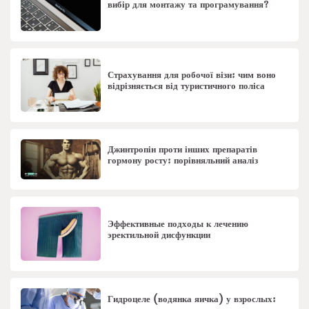
вибір для монтажу та програмування?
Страхування для робочої візи: чим воно
відрізняється від туристичного поліса
Джинтропін проти інших препаратів
гормону росту: порівняльний аналіз
Эффективные подходы к лечению
эректильной дисфункции
Гидроцеле (водянка яичка) у взрослых: