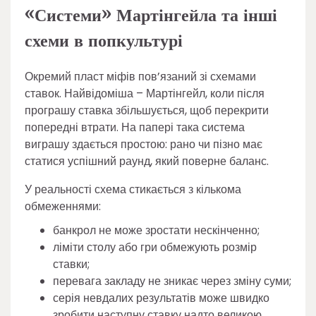
«Системи» Мартінгейла та інші
схеми в попкультурі
Окремий пласт міфів пов’язаний зі схемами
ставок. Найвідоміша – Мартінгейл, коли після
програшу ставка збільшується, щоб перекрити
попередні втрати. На папері така система
виграшу здається простою: рано чи пізно має
статися успішний раунд, який поверне баланс.
У реальності схема стикається з кількома
обмеженнями:
банкрол не може зростати нескінченно;
ліміти столу або гри обмежують розмір
ставки;
перевага закладу не зникає через зміну суми;
серія невдалих результатів може швидко
зробити наступну ставку надто великою.