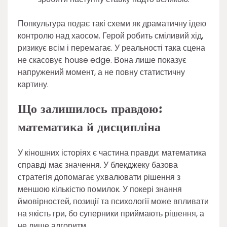
Попкультура подає такі схеми як драматичну ідею
контролю над хаосом. Герой робить сміливий хід,
ризикує всім і перемагає. У реальності така сцена
не скасовує house edge. Вона лише показує
напружений момент, а не повну статистичну
картину.
Що залишилось правдою:
математика й дисципліна
У кіношних історіях є частина правди: математика
справді має значення. У блекджеку базова
стратегія допомагає ухвалювати рішення з
меншою кількістю помилок. У покері знання
ймовірностей, позиції та психології може впливати
на якість гри, бо суперники приймають рішення, а
не лише алгоритм.