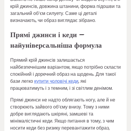
крій джинсів, довжина штанини, форма підошви та
загальний об’єм силуету. Саме ці деталі
визначають, чи образ виглядає зібрано.
Прямі джинси і кеди –
найуніверсальніша формула
Прямий крій джинсів залишається
найбезпечнішим варіантом, якщо потрібно скласти
спокійний і доречний образ на щодень. Для такої
бази легко
купити чоловічі кеди
, які
працюватимуть і з темним, і зі світлим денімом.
Прямі джинси не надто облягають ногу, але й не
створюють зайвого об’єму внизу. Тому з ними
добре виглядають шкіряні, замшеві та
мінімалістичні кеди. Якщо питання в тому, з чим
носити кеди без ризику перевантажити образ,