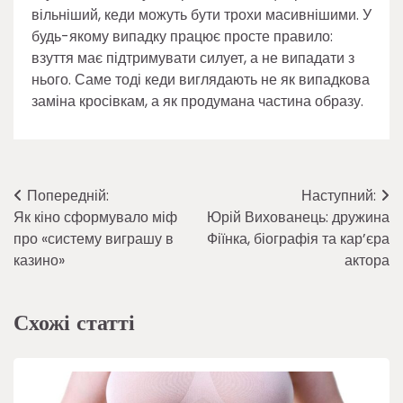
вільніший, кеди можуть бути трохи масивнішими. У
будь-якому випадку працює просте правило:
взуття має підтримувати силует, а не випадати з
нього. Саме тоді кеди виглядають не як випадкова
заміна кросівкам, а як продумана частина образу.
Навігація
Попередній:
Наступний:
Як кіно сформувало міф
Юрій Вихованець: дружина
записів
про «систему виграшу в
Фіїнка, біографія та кар’єра
казино»
актора
Схожі статті