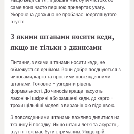
Якщо кеди світлі, підошва має бути чистою, бо
саме вона часто першою привертає увагу.
Укорочена довжина не пробачає недоглянутого
взуття.
З якими штанами носити кеди,
якщо не тільки з джинсами
Питання, з якими штанами носити кеди, не
обмежується денімом. Вони добре поєднуються з
чиносами, карго та простими повсякденними
штанами. Головне – узгодити рівень
формальності. До чиносів краще пасують
лаконічні шкіряні або замшеві кеди, до карго –
трохи щільніші моделі з виразнішою підошвою.
З повсякденними штанами важливо дивитися на
тканину й посадку. Якщо штани легкі та акуратні,
взуття теж має бути стриманим. Якщо крій