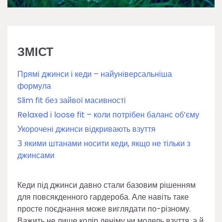
ЗМІСТ
Прямі джинси і кеди – найуніверсальніша
формула
Slim fit без зайвої масивності
Relaxed і loose fit – коли потрібен баланс об’єму
Укорочені джинси відкривають взуття
З якими штанами носити кеди, якщо не тільки з
джинсами
Кеди під джинси давно стали базовим рішенням
для повсякденного гардероба. Але навіть таке
просте поєднання може виглядати по-різному.
Важить не лише колір деніму чи модель взуття, а й