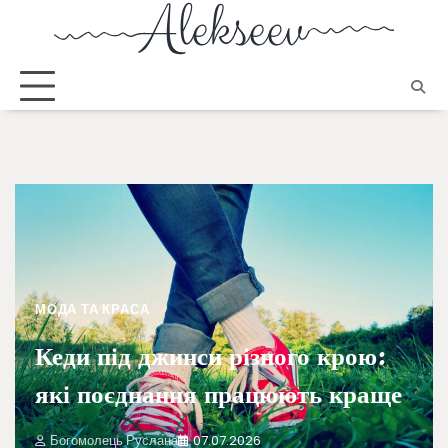
МОДА ТА КРАСА
Кеди під джинси різного крою:
які поєднання працюють краще
Богомолець Руслана
07.07.2026