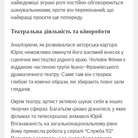
найвідоміші зіграні ролі постійно обговорюються
шанувальниками, проте він переконаний, що
найкращі проєкти ще попереду.
Театральна діяльність та кінороботи
Аналізуючи, як розвивалася акторська кар’єра
Юрія, неможливо оминути його вагомий внесок у
сценічне мистецтво рідного краю. Чоловік Фіїнки є
відданою частиною трупи Івано-Франківського
драматичного театру. Саме там він створює
глибокі та комічні образи, які збирають повні зали
глядачів.
Окрім театру, артист активно шукає себе в інших
творчих сферах. Багатьом цікаво дізнатися, у яких
фільмах та телесеріалах знімався Юрій.
Впізнаваність на загальнонаціональному рівні
йому принесла робота у серіалі “Служба 112”.