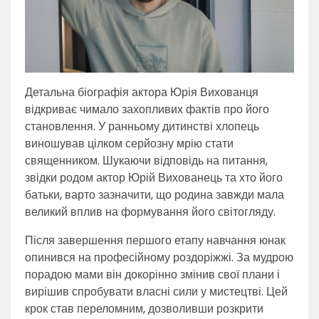
Детальна біографія актора Юрія Вихованця
відкриває чимало захопливих фактів про його
становлення. У ранньому дитинстві хлопець
виношував цілком серйозну мрію стати
священником. Шукаючи відповідь на питання,
звідки родом актор Юрій Вихованець та хто його
батьки, варто зазначити, що родина завжди мала
великий вплив на формування його світогляду.
Після завершення першого етапу навчання юнак
опинився на професійному роздоріжжі. За мудрою
порадою мами він докорінно змінив свої плани і
вирішив спробувати власні сили у мистецтві. Цей
крок став переломним, дозволивши розкрити