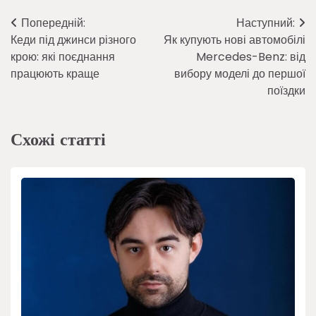
Навігація
Попередній:
Наступний:
Кеди під джинси різного
Як купують нові автомобілі
записів
крою: які поєднання
Mercedes-Benz: від
працюють краще
вибору моделі до першої
поїздки
Схожі статті