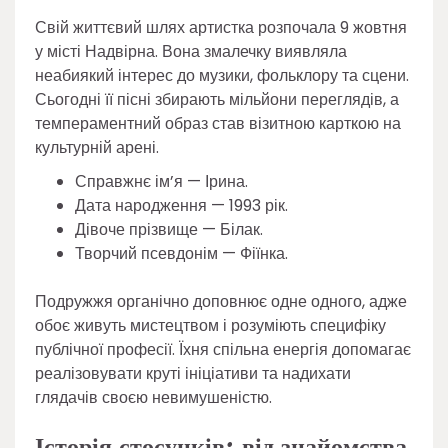
Свій життєвий шлях артистка розпочала 9 жовтня
у місті Надвірна. Вона змалечку виявляла
неабиякий інтерес до музики, фольклору та сцени.
Сьогодні її пісні збирають мільйони переглядів, а
темпераментний образ став візитною карткою на
культурній арені.
Справжнє ім’я — Ірина.
Дата народження — 1993 рік.
Дівоче прізвище — Білак.
Творчий псевдонім — Фіїнка.
Подружжя органічно доповнює одне одного, адже
обоє живуть мистецтвом і розуміють специфіку
публічної професії. Їхня спільна енергія допомагає
реалізовувати круті ініціативи та надихати
глядачів своєю невимушеністю.
Історія стосунків: від знайомства