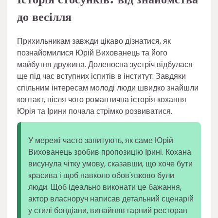
до весілля
Прихильникам завжди цікаво дізнатися, як
познайомилися Юрій Вихованець та його
майбутня дружина. Доленосна зустріч відбулася
ще під час вступних іспитів в інститут. Завдяки
спільним інтересам молоді люди швидко знайшли
контакт, після чого романтична історія кохання
Юрія та Ірини почала стрімко розвиватися.
У мережі часто запитують, як саме Юрій
Вихованець зробив пропозицію Ірині. Кохана
висунула чітку умову, сказавши, що хоче бути
красива і щоб навколо обов'язково були
люди. Щоб ідеально виконати це бажання,
актор власноруч написав детальний сценарій
у стилі бондіани, винайняв гарний ресторан