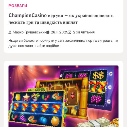
РОЗВАГИ
ChampionCasino відгуки – як українці оцінюють
чесність гри та швидкість виплат
Марко Грушевський
28.11.2025
2 хв читання
Якщо ви бажаєте поринути у світ захопливих ігор та виграшів, то
дуже важливо знайти надійне…