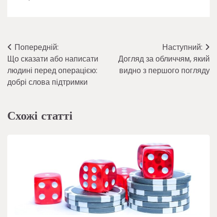
Навігація
Попередній:
Наступний:
Що сказати або написати
Догляд за обличчям, який
записів
людині перед операцією:
видно з першого погляду
добрі слова підтримки
Схожі статті