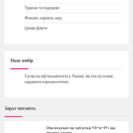
Туризм та подорожі
Фільми, серіали, шоу
Цікаві факти
Наш вибір
Сучасна офтальмологія у Львові: які послуги має
надавати хороша клініка
Зараз читають
Ополіскувач чи таблетки «3-в-1»: що
працює краще