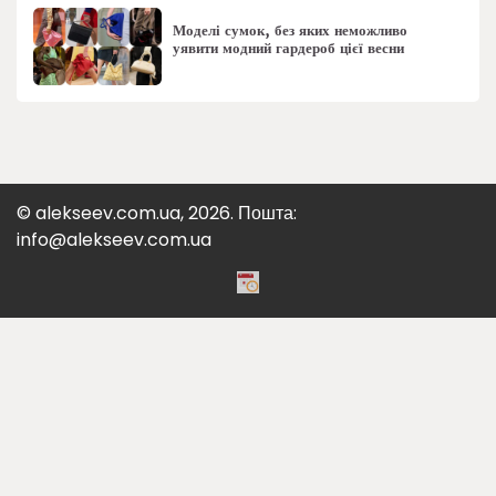
Моделі сумок, без яких неможливо
уявити модний гардероб цієї весни
© alekseev.com.ua, 2026. Пошта:
info@alekseev.com.ua