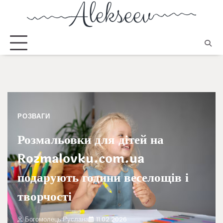
РОЗВАГИ
Розмальовки для дітей на
Rozmalovku.com.ua
подарують години веселощів і
творчості
Богомолець Руслана
11.02.2026