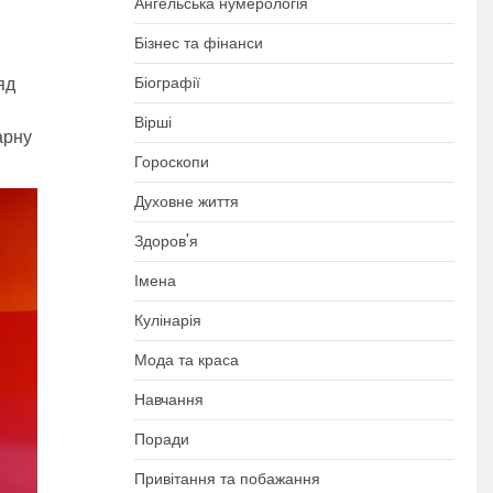
Ангельська нумерологія
Бізнес та фінанси
Біографії
яд
Вірші
арну
Гороскопи
Духовне життя
Здоров'я
Імена
Кулінарія
Мода та краса
Навчання
Поради
Привітання та побажання