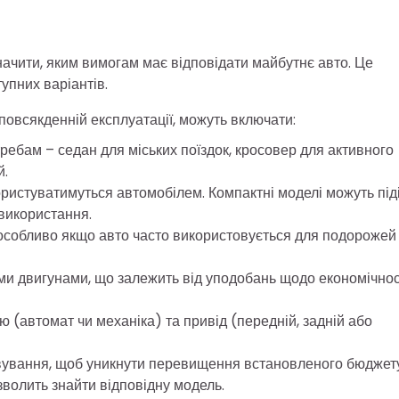
ачити, яким вимогам має відповідати майбутнє авто. Це
упних варіантів.
 повсякденній експлуатації, можуть включати:
ребам – седан для міських поїздок, кросовер для активного
й.
користуватимуться автомобілем. Компактні моделі можуть під
о використання.
 особливо якщо авто часто використовується для подорожей
ми двигунами, що залежить від уподобань щодо економічнос
ю (автомат чи механіка) та привід (передній, задній або
овування, щоб уникнути перевищення встановленого бюджету
волить знайти відповідну модель.