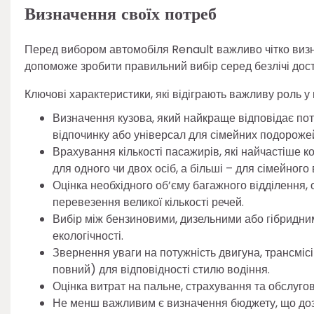
Визначення своїх потреб
Перед вибором автомобіля Renault важливо чітко визн
допоможе зробити правильний вибір серед безлічі дост
Ключові характеристики, які відіграють важливу роль у
Визначення кузова, який найкраще відповідає пот
відпочинку або універсал для сімейних подороже
Врахування кількості пасажирів, які найчастіше 
для одного чи двох осіб, а більші – для сімейног
Оцінка необхідного об’єму багажного відділення,
перевезення великої кількості речей.
Вибір між бензиновими, дизельними або гібридни
екологічності.
Звернення уваги на потужність двигуна, трансмісі
повний) для відповідності стилю водіння.
Оцінка витрат на пальне, страхування та обслуг
Не менш важливим є визначення бюджету, що доз