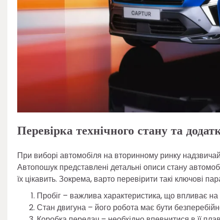
Перевірка технічного стану та додат
При виборі автомобіля на вторинному ринку надзвичай
Автопошук представлені детальні описи стану автомобі
їх цікавить. Зокрема, варто перевірити такі ключові пар
Пробіг – важлива характеристика, що впливає на с
Стан двигуна – його робота має бути безперебійною
Коробка передач – необхідно впевнитися в її плав