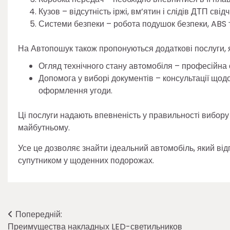
Кузов – відсутність іржі, вм’ятин і слідів ДТП сві
Системи безпеки – робота подушок безпеки, ABS 
На Автопошук також пропонуються додаткові послуги, 
Огляд технічного стану автомобіля – професійна 
Допомога у виборі документів – консультації щод
оформлення угоди.
Ці послуги надають впевненість у правильності вибор
майбутньому.
Усе це дозволяє знайти ідеальний автомобіль, який ві
супутником у щоденних подорожах.
Навігація
Попередній:
Преимущества накладных LED-светильников