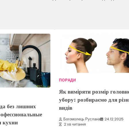
ПОРАДИ
Як виміряти розмір головн
убору: розбираємо для різ
да без лишних
видів
рофессиональные
Богомолець Руслана
24.12.2025
я кухни
2 хв читання