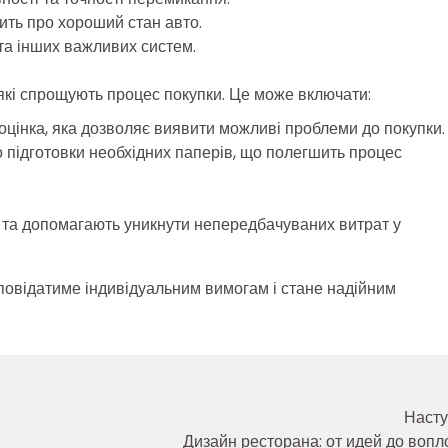
дчить про хороший стан авто.
та інших важливих систем.
які спрощують процес покупки. Це може включати:
оцінка, яка дозволяє виявити можливі проблеми до покупки.
о підготовки необхідних паперів, що полегшить процес
у та допомагають уникнути непередбачуваних витрат у
дповідатиме індивідуальним вимогам і стане надійним
Насту
Дизайн ресторана: от идей до воп