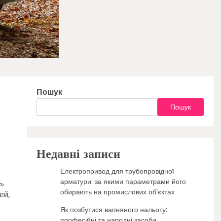
Пошук
Пошук
Недавні записи
Електропривод для трубопровідної
арматури: за якими параметрами його
ь,
обирають на промислових об’єктах
ей,
Як позбутися вапняного нальоту:
професійні та народні засоби