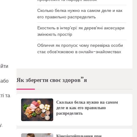
Сколько белка нужно на самом деле и как
его правильно распределить
Екостиль в інтер’єрі: як дерев’яні аксесуари
змінюють простір
Обличчя як пропуск: чому перевірка особи
стає обов’язковою в онлайн-знайомствах
ійти
Як зберегти своє здоров”я
 або
ті та
Сколько белка нужно на самом
деле и как его правильно
распределить
.
Кінезіотейпування при