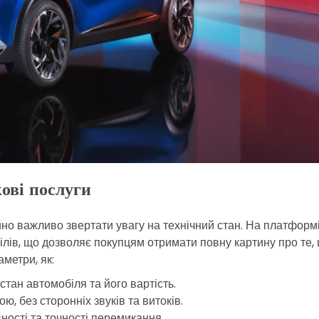
кові послуги
но важливо звертати увагу на технічний стан. На платформ
лів, що дозволяє покупцям отримати повну картину про те,
аметри, як:
тан автомобіля та його вартість.
, без сторонніх звуків та витоків.
ності та точності перемикання.