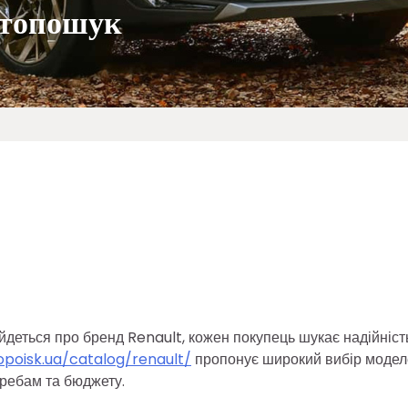
втопошук
 йдеться про бренд Renault, кожен покупець шукає надійніст
opoisk.ua/catalog/renault/
пропонує широкий вибір модел
требам та бюджету.