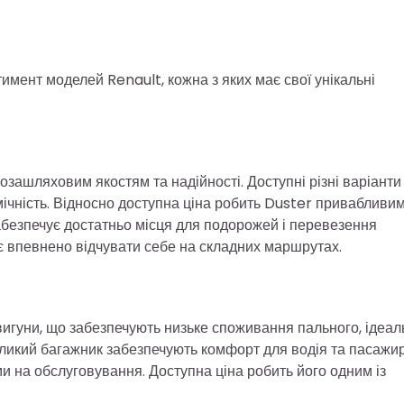
ент моделей Renault, кожна з яких має свої унікальні
озашляховим якостям та надійності. Доступні різні варіанти
мічність. Відносно доступна ціна робить Duster привабливи
абезпечує достатньо місця для подорожей і перевезення
є впевнено відчувати себе на складних маршрутах.
вигуни, що забезпечують низьке споживання пального, ідеал
еликий багажник забезпечують комфорт для водія та пасажир
и на обслуговування. Доступна ціна робить його одним із