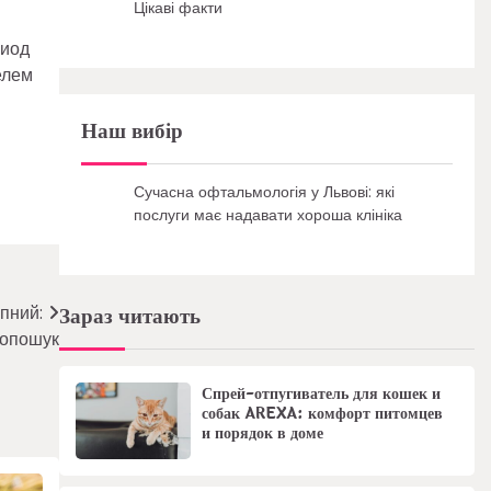
Цікаві факти
риод
елем
Наш вибір
Сучасна офтальмологія у Львові: які
послуги має надавати хороша клініка
пний:
Зараз читають
топошук
Спрей-отпугиватель для кошек и
собак AREXA: комфорт питомцев
и порядок в доме