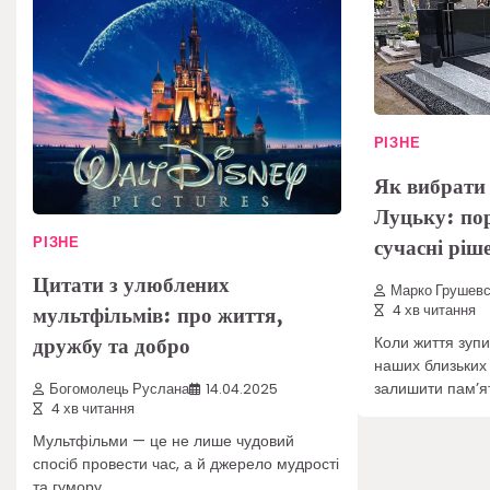
РІЗНЕ
Як вибрати
Луцьку: пор
сучасні ріш
РІЗНЕ
Цитати з улюблених
Марко Грушевс
мультфільмів: про життя,
4 хв читання
дружбу та добро
Коли життя зупи
наших близьких
залишити пам’я
Богомолець Руслана
14.04.2025
4 хв читання
Мультфільми — це не лише чудовий
спосіб провести час, а й джерело мудрості
та гумору.…