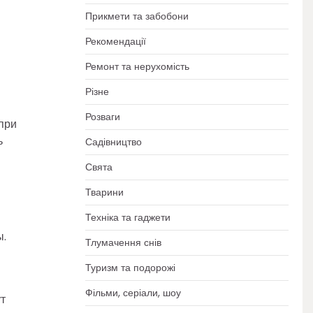
Прикмети та забобони
Рекомендації
Ремонт та нерухомість
Різне
Розваги
при
ь
Садівництво
Свята
Тварини
Техніка та гаджети
ы.
Тлумачення снів
Туризм та подорожі
Фільми, серіали, шоу
т