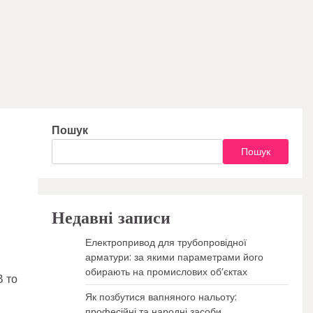
Пошук
Пошук
Недавні записи
Електропривод для трубопровідної
арматури: за якими параметрами його
обирають на промислових об’єктах
В то
Як позбутися вапняного нальоту:
професійні та народні засоби