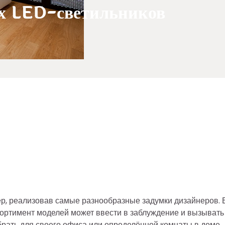
х LED-светильников
ер, реализовав самые разнообразные задумки дизайнеров. 
ортимент моделей может ввести в заблуждение и вызывать
брать для своего офиса или определённой комнаты в доме.