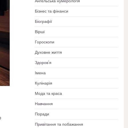
Ангельська нумерологія
Бізнес та фінанси
Біографії
Вірші
Гороскопи
Духовне життя
Здоров'я
Імена
Кулінарія
Мода та краса
Навчання
Поради
о
Привітання та побажання