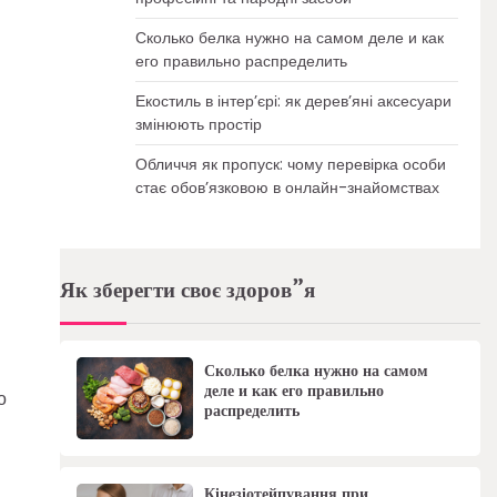
Сколько белка нужно на самом деле и как
его правильно распределить
Екостиль в інтер’єрі: як дерев’яні аксесуари
змінюють простір
Обличчя як пропуск: чому перевірка особи
стає обов’язковою в онлайн-знайомствах
Як зберегти своє здоров”я
Сколько белка нужно на самом
деле и как его правильно
о
распределить
Кінезіотейпування при