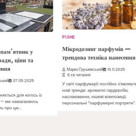
РІЗНЕ
Мікродозинг парфумів —
 пам’ятник у
трендова техніка нанесення
ади, ціни та
ення
Марко Грушевський
15.11.2025
6 хв читання
ький
07.05.2025
У світі парфумерії постійно з’являют
нові тренди: ароматні гардероби,
няється для когось із
наслаювання, нішеві композиції,
 — ми намагаємось
персональні “парфумерні портрети”
ть про цю…