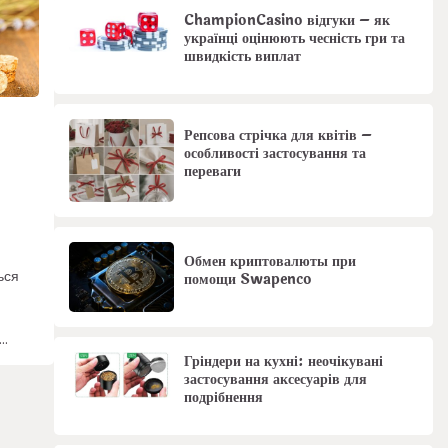
ChampionCasino відгуки – як
українці оцінюють чесність гри та
швидкість виплат
Репсова стрічка для квітів –
особливості застосування та
переваги
Обмен криптовалюты при
ься
помощи Swapenco
.…
Гріндери на кухні: неочікувані
застосування аксесуарів для
подрібнення