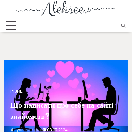
РІЗНЕ
Що написати про себе на сайті
знайомств?
Туленіна Каріна
08.07.2024