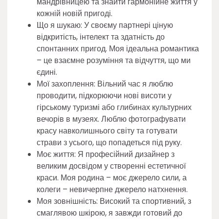
мандрівницею та знайти гармонійне життя у
кожній новій пригоді.
Що я шукаю: У своєму партнері ціную
відкритість, інтелект та здатність до
спонтанних пригод. Моя ідеальна романтика
– це взаємне розуміння та відчуття, що ми
єдині.
Мої захоплення: Вільний час я люблю
проводити, підкорюючи нові висоти у
гірському туризмі або глибинах культурних
вечорів в музеях. Люблю фотографувати
красу навколишнього світу та готувати
страви з усього, що попадеться під руку.
Моє життя: Я професійний дизайнер з
великим досвідом у створенні естетичної
краси. Моя родина – моє джерело сили, а
колеги – невичерпне джерело натхнення.
Моя зовнішність: Високий та спортивний, з
смаглявою шкірою, я завжди готовий до