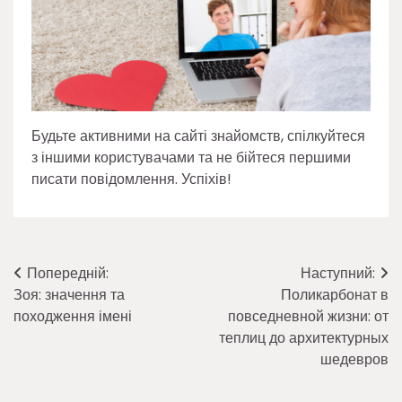
Будьте активними на сайті знайомств, спілкуйтеся
з іншими користувачами та не бійтеся першими
писати повідомлення. Успіхів!
Навігація
Попередній:
Наступний:
Зоя: значення та
Поликарбонат в
записів
походження імені
повседневной жизни: от
теплиц до архитектурных
шедевров