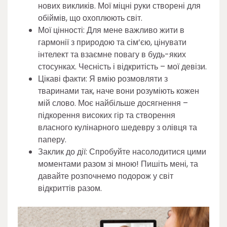
нових викликів. Мої міцні руки створені для
обіймів, що охоплюють світ.
Мої цінності: Для мене важливо жити в
гармонії з природою та сім’єю, цінувати
інтелект та взаємне повагу в будь-яких
стосунках. Чесність і відкритість – мої девізи.
Цікаві факти: Я вмію розмовляти з
тваринами так, наче вони розуміють кожен
мій слово. Моє найбільше досягнення –
підкорення високих гір та створення
власного кулінарного шедевру з олівця та
паперу.
Заклик до дії: Спробуйте насолодитися цими
моментами разом зі мною! Пишіть мені, та
давайте розпочнемо подорож у світ
відкриттів разом.