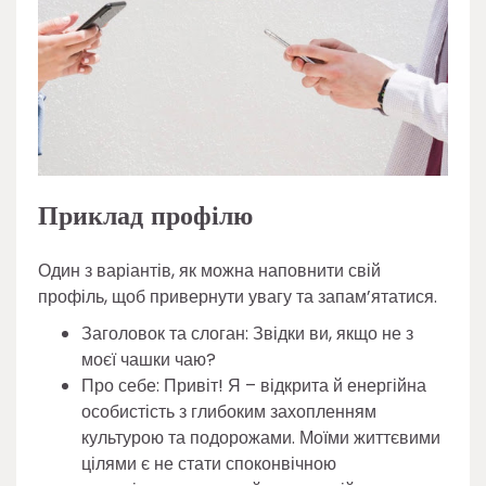
Приклад профілю
Один з варіантів, як можна наповнити свій
профіль, щоб привернути увагу та запам’ятатися.
Заголовок та слоган: Звідки ви, якщо не з
моєї чашки чаю?
Про себе: Привіт! Я – відкрита й енергійна
особистість з глибоким захопленням
культурою та подорожами. Моїми життєвими
цілями є не стати споконвічною