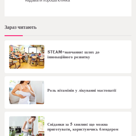
надавати хороша клініка
Зараз читають
STEAM-навчання: шлях до
інноваційного розвитку
Роль вітамінів у лікуванні мастопатії
Сніданки за 5 хвилин: що можна
приготувати, користуючись блендером