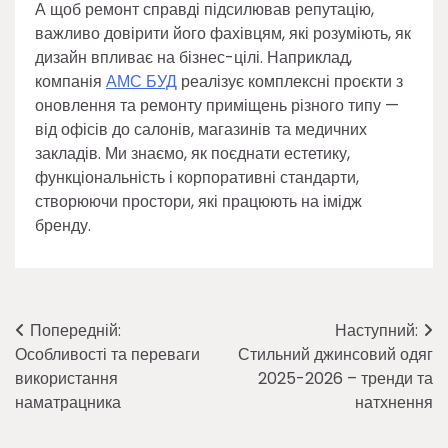
А щоб ремонт справді підсилював репутацію,
важливо довірити його фахівцям, які розуміють, як
дизайн впливає на бізнес-цілі. Наприклад,
компанія
АМС БУД
реалізує комплексні проєкти з
оновлення та ремонту приміщень різного типу —
від офісів до салонів, магазинів та медичних
закладів. Ми знаємо, як поєднати естетику,
функціональність і корпоративні стандарти,
створюючи простори, які працюють на імідж
бренду.
Навігація
Попередній:
Наступний:
Особливості та переваги
Стильний джинсовий одяг
записів
використання
2025-2026 – тренди та
наматрацника
натхнення