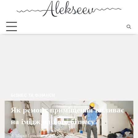
БІЗНЕС ТА ФІНАНСИ
Як ремонт приміщення впливає
на імідж вашого бізнесу
Марко Грушевський
21.11.2025