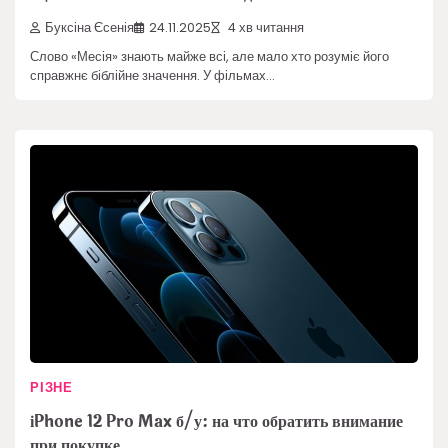
Буксіна Єсенія
24.11.2025
4 хв читання
Слово «Месія» знають майже всі, але мало хто розуміє його
справжнє біблійне значення. У фільмах…
РІЗНЕ
іPhone 12 Pro Max б/у: на что обратить внимание
при покупке