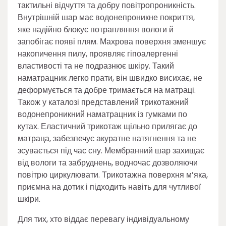
тактильні відчуття та добру повітропроникність.
Внутрішній шар має водонепроникне покриття,
яке надійно блокує потрапляння вологи й
запобігає появі плям. Махрова поверхня зменшує
накопичення пилу, проявляє гіпоалергенні
властивості та не подразнює шкіру. Такий
наматрацник легко прати, він швидко висихає, не
деформується та добре тримається на матраці.
Також у каталозі представлений трикотажний
водонепроникний наматрацник із гумками по
кутах. Еластичний трикотаж щільно прилягає до
матраца, забезпечує акуратне натягнення та не
зсувається під час сну. Мембранний шар захищає
від вологи та забруднень, водночас дозволяючи
повітрю циркулювати. Трикотажна поверхня м’яка,
приємна на дотик і підходить навіть для чутливої
шкіри.
Для тих, хто віддає перевагу індивідуальному