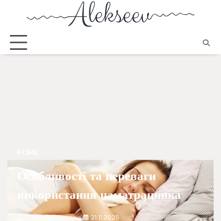
РІЗНЕ
Особливості та переваги
використання наматрацника
Марко Грушевський
21.11.2025