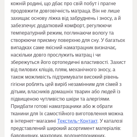
кожній родині, що дбає про свій побут і прагне
продовжити довговічність матраца. Він не лише
захищає основу ліжка від забруднень і зносу, а й
забезпечує додатковий комфорт, регулюючи
температурний режим, поглинаючи вологу та
створюючи приємну поверхню для сну. У багатьох
випадках саме якісний наматрацник визначає,
наскільки довго прослужить матрац і чи
збережуться його ортопедичні властивості. Захист
від пилових кліщів, плям, механічного зносу, а
також можливість підтримувати високий рівень
гігієни роблять цей виріб незамінним для сімей з
дітьми, власників домашніх тварин або людей із
підвищеною чутливістю шкіри та алергіями.
Придбати готові наматрацники або ж обрати
тканини для їх самостійного виготовлення можна
в інтернет-магазині
Текстиль-Контакт
. У каталозі
представлений широкий асортимент матеріалів:
бавовняних, махрових, водонепроникних,