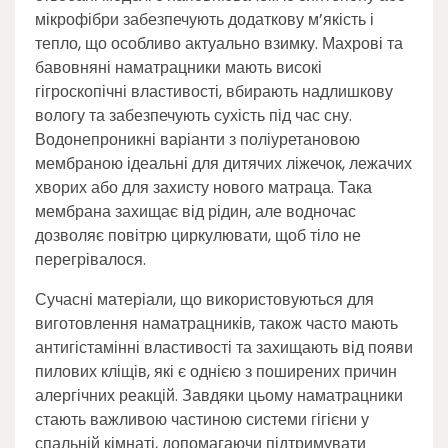
мікрофібри забезпечують додаткову м’якість і
тепло, що особливо актуально взимку. Махрові та
бавовняні наматрацники мають високі
гігроскопічні властивості, вбирають надлишкову
вологу та забезпечують сухість під час сну.
Водонепроникні варіанти з поліуретановою
мембраною ідеальні для дитячих ліжечок, лежачих
хворих або для захисту нового матраца. Така
мембрана захищає від рідин, але водночас
дозволяє повітрю циркулювати, щоб тіло не
перегрівалося.
Сучасні матеріали, що використовуються для
виготовлення наматрацників, також часто мають
антигістамінні властивості та захищають від появи
пилових кліщів, які є однією з поширених причин
алергічних реакцій. Завдяки цьому наматрацники
стають важливою частиною системи гігієни у
спальній кімнаті, допомагаючи підтримувати