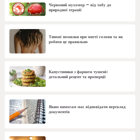
Червоний мухомор – від табу до
природної терапії
Типові помилки при митті голови та як
робити це правильно
Капустяники з фаршем тушені:
детальний рецепт та пропорції
Яким вимогам має відповідати переклад
документів