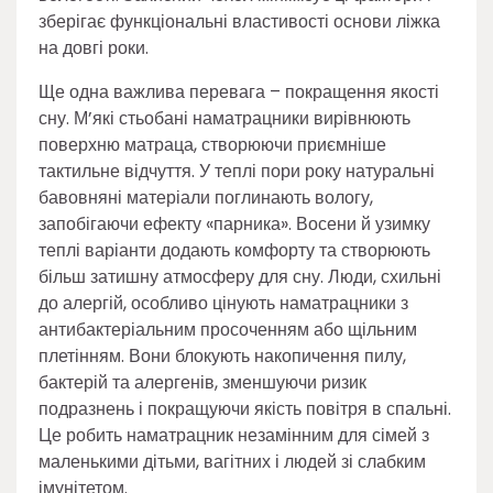
зберігає функціональні властивості основи ліжка
на довгі роки.
Ще одна важлива перевага – покращення якості
сну. М’які стьобані наматрацники вирівнюють
поверхню матраца, створюючи приємніше
тактильне відчуття. У теплі пори року натуральні
бавовняні матеріали поглинають вологу,
запобігаючи ефекту «парника». Восени й узимку
теплі варіанти додають комфорту та створюють
більш затишну атмосферу для сну. Люди, схильні
до алергій, особливо цінують наматрацники з
антибактеріальним просоченням або щільним
плетінням. Вони блокують накопичення пилу,
бактерій та алергенів, зменшуючи ризик
подразнень і покращуючи якість повітря в спальні.
Це робить наматрацник незамінним для сімей з
маленькими дітьми, вагітних і людей зі слабким
імунітетом.