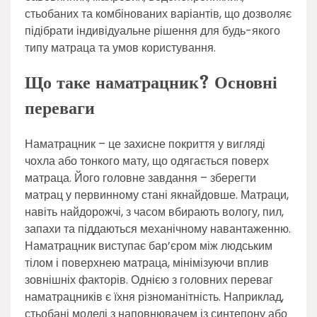
стьобаних та комбінованих варіантів, що дозволяє
підібрати індивідуальне рішення для будь-якого
типу матраца та умов користування.
Що таке наматрацник? Основні
переваги
Наматрацник – це захисне покриття у вигляді
чохла або тонкого мату, що одягається поверх
матраца. Його головне завдання – зберегти
матрац у первинному стані якнайдовше. Матраци,
навіть найдорожчі, з часом вбирають вологу, пил,
запахи та піддаються механічному навантаженню.
Наматрацник виступає бар’єром між людським
тілом і поверхнею матраца, мінімізуючи вплив
зовнішніх факторів. Однією з головних переваг
наматрацників є їхня різноманітність. Наприклад,
стьобані моделі з наповнювачем із синтепону або