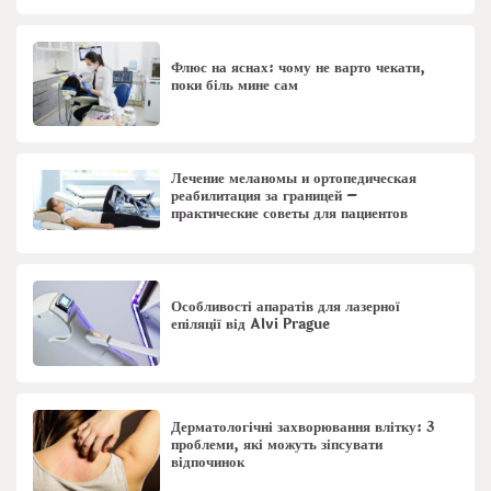
Флюс на яснах: чому не варто чекати,
поки біль мине сам
Лечение меланомы и ортопедическая
реабилитация за границей –
практические советы для пациентов
Особливості апаратів для лазерної
епіляції від Alvi Prague
Дерматологічні захворювання влітку: 3
проблеми, які можуть зіпсувати
відпочинок