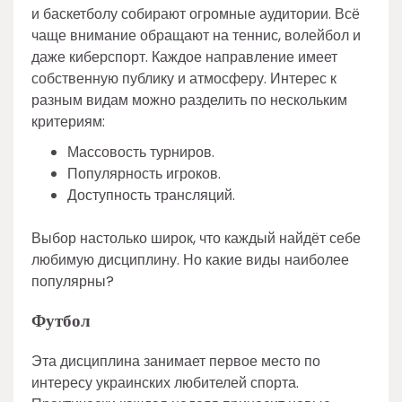
и баскетболу собирают огромные аудитории. Всё
чаще внимание обращают на теннис, волейбол и
даже киберспорт. Каждое направление имеет
собственную публику и атмосферу. Интерес к
разным видам можно разделить по нескольким
критериям:
Массовость турниров.
Популярность игроков.
Доступность трансляций.
Выбор настолько широк, что каждый найдёт себе
любимую дисциплину. Но какие виды наиболее
популярны?
Футбол
Эта дисциплина занимает первое место по
интересу украинских любителей спорта.