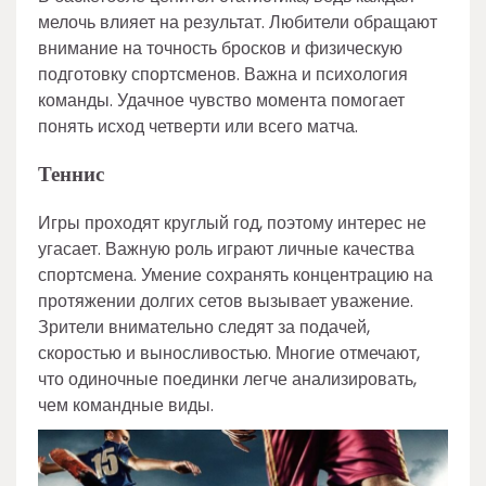
мелочь влияет на результат. Любители обращают
внимание на точность бросков и физическую
подготовку спортсменов. Важна и психология
команды. Удачное чувство момента помогает
понять исход четверти или всего матча.
Теннис
Игры проходят круглый год, поэтому интерес не
угасает. Важную роль играют личные качества
спортсмена. Умение сохранять концентрацию на
протяжении долгих сетов вызывает уважение.
Зрители внимательно следят за подачей,
скоростью и выносливостью. Многие отмечают,
что одиночные поединки легче анализировать,
чем командные виды.