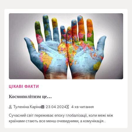
ЦІКАВІ ФАКТИ
Космополітизм це…
Туленіна Каріна
23.04.2024
4 хв читання
Сучасний світ переживає епоху глобалізації, коли межі між
країнами стають все менш очевидними, а комунікація…