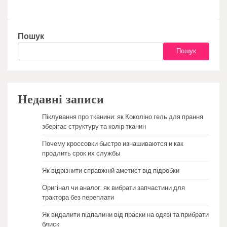
Пошук
Пошук
Недавні записи
Піклування про тканини: як Коколіно гель для прання
зберігає структуру та колір тканин
Почему кроссовки быстро изнашиваются и как
продлить срок их службы
Як відрізнити справжній аметист від підробки
Оригінал чи аналог: як вибрати запчастини для
трактора без переплати
Як видалити підпалини від праски на одязі та прибрати
блиск