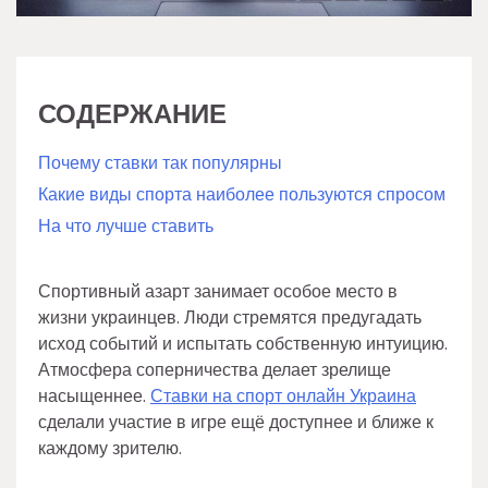
СОДЕРЖАНИЕ
Почему ставки так популярны
Какие виды спорта наиболее пользуются спросом
На что лучше ставить
Спортивный азарт занимает особое место в
жизни украинцев. Люди стремятся предугадать
исход событий и испытать собственную интуицию.
Атмосфера соперничества делает зрелище
насыщеннее.
Ставки на спорт онлайн Украина
сделали участие в игре ещё доступнее и ближе к
каждому зрителю.