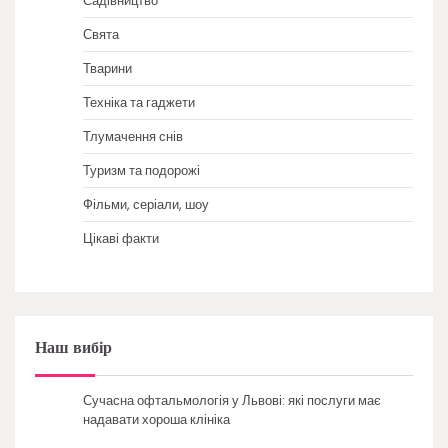
Садівництво
Свята
Тварини
Техніка та гаджети
Тлумачення снів
Туризм та подорожі
Фільми, серіали, шоу
Цікаві факти
Наш вибір
Сучасна офтальмологія у Львові: які послуги має
надавати хороша клініка