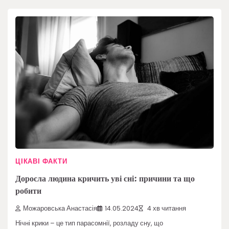
ЦІКАВІ ФАКТИ
Доросла людина кричить уві сні: причини та що
робити
Можаровська Анастасія
14.05.2024
4 хв читання
Нічні крики – це тип парасомнії, розладу сну, що