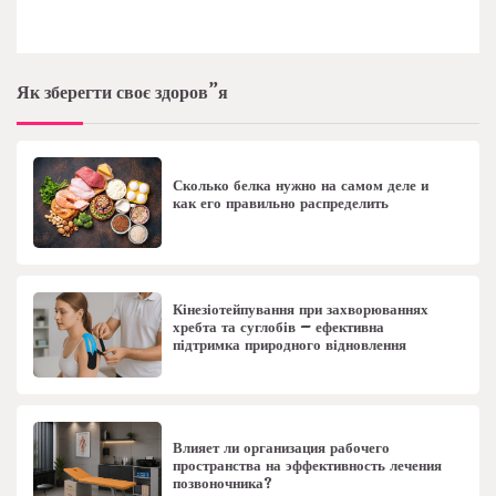
Як зберегти своє здоров”я
Сколько белка нужно на самом деле и
как его правильно распределить
Кінезіотейпування при захворюваннях
хребта та суглобів – ефективна
підтримка природного відновлення
Влияет ли организация рабочего
пространства на эффективность лечения
позвоночника?