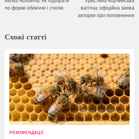
Кепка чоловіча: як підібрати
Христина Корчинська
записів
по формі обличчя і стилю
вагітна: офіційна заява
акторки про поповнення
Схожі статті
РЕКОМЕНДАЦІЇ