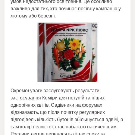
умов недостатнього освітлення. Це особливо
важливо для тих, хто починає посівну кампанію у
лютому або березні.
Окремої уваги заслуговують результати
застосування Кеміри для петуній та інших
однорічних квітів. Садівники на форумах
відзначають, що після початку регулярних
підгодівель кількість бутонів збільшується вдвічі, а
сам колір пелюсток стає набагато насиченішим.
Рослини легше переносять літню спеку та