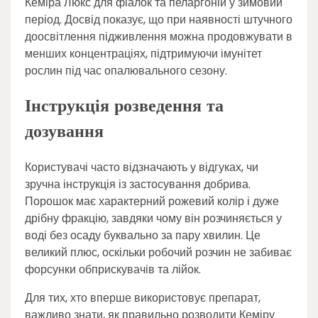
Кеміра Люкс для фіалок та пеларгоній у зимовий
період. Досвід показує, що при наявності штучного
доосвітлення підживлення можна продовжувати в
менших концентраціях, підтримуючи імунітет
рослин під час опалювального сезону.
Інструкція розведення та
дозування
Користувачі часто відзначають у відгуках, чи
зручна інструкція із застосування добрива.
Порошок має характерний рожевий колір і дуже
дрібну фракцію, завдяки чому він розчиняється у
воді без осаду буквально за пару хвилин. Це
великий плюс, оскільки робочий розчин не забиває
форсунки обприскувачів та лійок.
Для тих, хто вперше використовує препарат,
важливо знати, як правильно розводити Кеміру