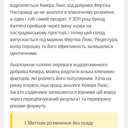
відрізняється Кеміра Люкс від добрива Фертіка.
Насправді це не аналоги в класичному розумінні,
а один і той самий продукт. У 2011 році бренд
Kemira пройшов через зміну назви на
пострадянському просторі, і тепер цей склад
випускається під маркою Фертіка Люкс. Рецептура,
колір порошку та його ефективність залишилися
ідентичними.
Аналізуючи головні переваги водорозчинного
добрива Кеміра, можна виділити кілька ключових
факторів, які роблять його популярним. Хоча на
ринку існують інші кращі аналоги Кеміри Люкс,
багато садівників залишаються вірними цій марці
через передбачуваний результат та перевірену
роками формулу.
Миттєве розчинення без осаду