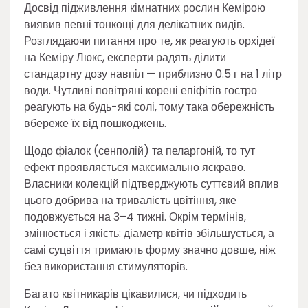
Досвід підживлення кімнатних рослин Кемірою
виявив певні тонкощі для делікатних видів.
Розглядаючи питання про те, як реагують орхідеї
на Кеміру Люкс, експерти радять ділити
стандартну дозу навпіл — приблизно 0.5 г на 1 літр
води. Чутливі повітряні корені епіфітів гостро
реагують на будь-які солі, тому така обережність
вбереже їх від пошкоджень.
Щодо фіалок (сенполій) та пеларгоній, то тут
ефект проявляється максимально яскраво.
Власники колекцій підтверджують суттєвий вплив
цього добрива на тривалість цвітіння, яке
подовжується на 3–4 тижні. Окрім термінів,
змінюється і якість: діаметр квітів збільшується, а
самі суцвіття тримають форму значно довше, ніж
без використання стимуляторів.
Багато квітникарів цікавилися, чи підходить