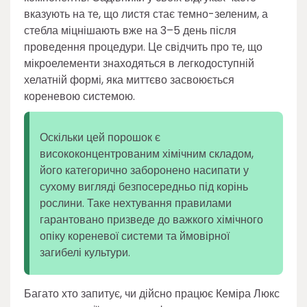
вказують на те, що листя стає темно-зеленим, а
стебла міцнішають вже на 3–5 день після
проведення процедури. Це свідчить про те, що
мікроелементи знаходяться в легкодоступній
хелатній формі, яка миттєво засвоюється
кореневою системою.
Оскільки цей порошок є
висококонцентрованим хімічним складом,
його категорично заборонено насипати у
сухому вигляді безпосередньо під корінь
рослини. Таке нехтування правилами
гарантовано призведе до важкого хімічного
опіку кореневої системи та ймовірної
загибелі культури.
Багато хто запитує, чи дійсно працює Кеміра Люкс