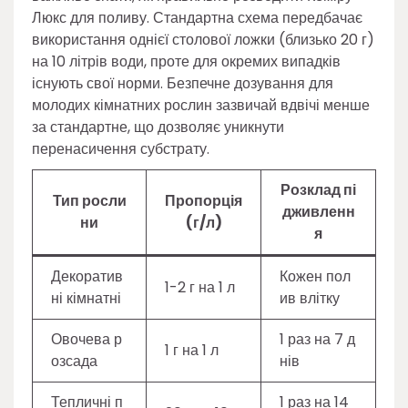
Люкс для поливу. Стандартна схема передбачає
використання однієї столової ложки (близько 20 г)
на 10 літрів води, проте для окремих випадків
існують свої норми. Безпечне дозування для
молодих кімнатних рослин зазвичай вдвічі менше
за стандартне, що дозволяє уникнути
перенасичення субстрату.
Розклад пі
Тип росли
Пропорція
дживленн
ни
(г/л)
я
Декоратив
Кожен пол
1-2 г на 1 л
ні кімнатні
ив влітку
Овочева р
1 раз на 7 д
1 г на 1 л
озсада
нів
Тепличні п
1 раз на 14