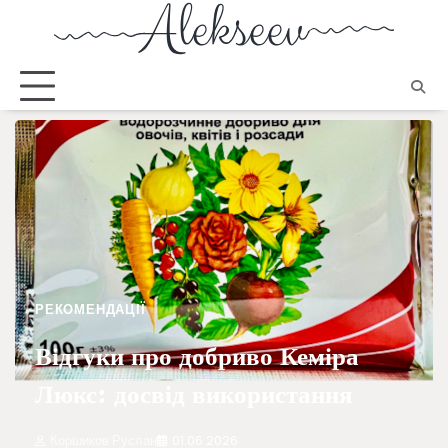
РЕКОМЕНДАЦІЇ
Відгуки про добриво Кеміра
Люкс: досвід використання
Коршиков Руслан
01.06.2026