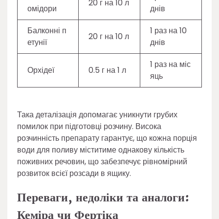
20 г на 10 л
омідори
днів
Балконні п
1 раз на 10
20 г на 10 л
етунії
днів
1 раз на міс
Орхідеї
0.5 г на 1 л
яць
Така деталізація допомагає уникнути грубих
помилок при підготовці розчину. Висока
розчинність препарату гарантує, що кожна порція
води для поливу міститиме однакову кількість
поживних речовин, що забезпечує рівномірний
розвиток всієї розсади в ящику.
Переваги, недоліки та аналоги:
Кеміра чи Фертіка