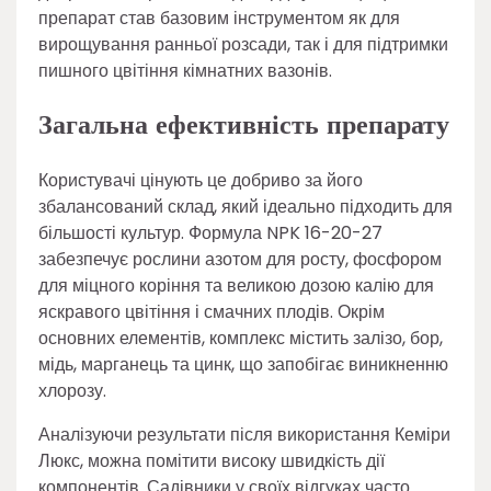
препарат став базовим інструментом як для
вирощування ранньої розсади, так і для підтримки
пишного цвітіння кімнатних вазонів.
Загальна ефективність препарату
Користувачі цінують це добриво за його
збалансований склад, який ідеально підходить для
більшості культур. Формула NPK 16-20-27
забезпечує рослини азотом для росту, фосфором
для міцного коріння та великою дозою калію для
яскравого цвітіння і смачних плодів. Окрім
основних елементів, комплекс містить залізо, бор,
мідь, марганець та цинк, що запобігає виникненню
хлорозу.
Аналізуючи результати після використання Кеміри
Люкс, можна помітити високу швидкість дії
компонентів. Садівники у своїх відгуках часто