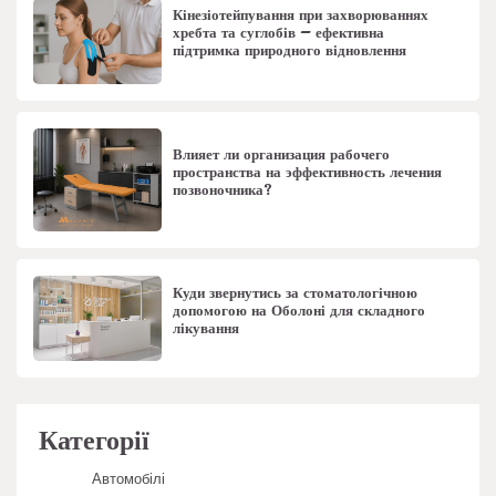
Кінезіотейпування при захворюваннях
хребта та суглобів – ефективна
підтримка природного відновлення
Влияет ли организация рабочего
пространства на эффективность лечения
позвоночника?
Куди звернутись за стоматологічною
допомогою на Оболоні для складного
лікування
Категорії
Автомобілі