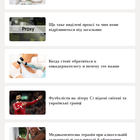
Що таке виділені проксі та чим вони
відрізняються від загальних
Когда стоит обратиться к
онкодерматологу и почему это важно
Футболісти на літеру С: відомі світові та
українські гравці
Медикаментозна терапія при алкогольній
залежності – можливості й обмеження