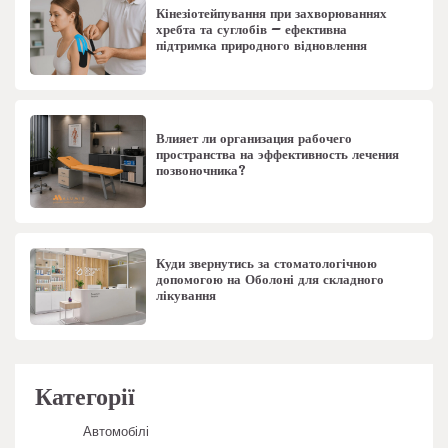
Кінезіотейпування при захворюваннях
хребта та суглобів – ефективна
підтримка природного відновлення
Влияет ли организация рабочего
пространства на эффективность лечения
позвоночника?
Куди звернутись за стоматологічною
допомогою на Оболоні для складного
лікування
Категорії
Автомобілі