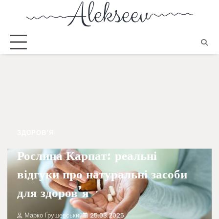
ЗДОРОВ'Я
Рослина Карпат: реальні
відгуки про натуральні засоби
для здоров’я
Марко Грушевський
25.03.2025