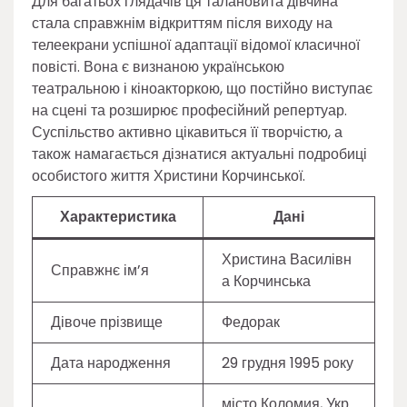
Для багатьох глядачів ця талановита дівчина
стала справжнім відкриттям після виходу на
телеекрани успішної адаптації відомої класичної
повісті. Вона є визнаною українською
театральною і кіноакторкою, що постійно виступає
на сцені та розширює професійний репертуар.
Суспільство активно цікавиться її творчістю, а
також намагається дізнатися актуальні подробиці
особистого життя Христини Корчинської.
Характеристика
Дані
Христина Василівн
Справжнє ім’я
а Корчинська
Дівоче прізвище
Федорак
Дата народження
29 грудня 1995 року
місто Коломия, Укр