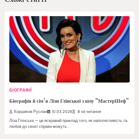
БІОГРАФІЇ
Біографія й сім’я Лізи Глінської з шоу “МастерШеф”
Коршиков Руслан
10.03.2026
8 хв читання
Ліза Глінська — це яскравий приклад того, як наполегливість та
любов до своєї справи можуть…