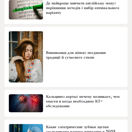
Де найкраще вивчати англійську мову:
порівняння методів і вибір оптимального
варіанту
Вишиванки для жінок: поєднання
традиції й сучасного стилю
Кальциноз аорты: почему возникает, чем
опасен и когда необходимо КТ-
обследование
Какие электрические зубные щетки
заслуживают вашего внимания в 2025