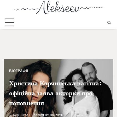
БІОГРАФІЇ
Христина Корчинська вагітна:
офіційна заява акторки про
поповнення
Коршиков Руслан
02.06.2026