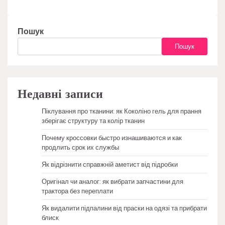
Пошук
Пошук
Недавні записи
Піклування про тканини: як Коколіно гель для прання
зберігає структуру та колір тканин
Почему кроссовки быстро изнашиваются и как
продлить срок их службы
Як відрізнити справжній аметист від підробки
Оригінал чи аналог: як вибрати запчастини для
трактора без переплати
Як видалити підпалини від праски на одязі та прибрати
блиск