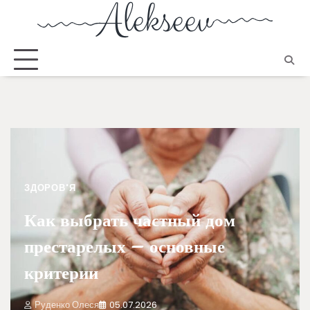
ЗДОРОВ'Я
Как выбрать частный дом
престарелых – основные
критерии
Руденко Олеся
05.07.2026