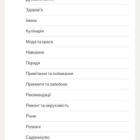
Здоров'я
Імена
Кулінарія
Мода та краса
Навчання
Поради
Привітання та побажання
Прикмети та забобони
Рекомендації
Ремонт та нерухомість
Різне
Розваги
Садівництво