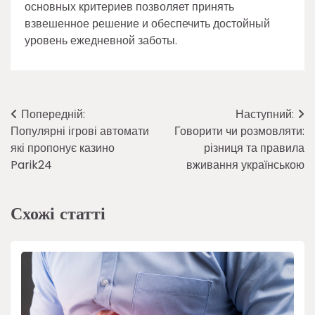
основных критериев позволяет принять
взвешенное решение и обеспечить достойный
уровень ежедневной заботы.
Навігація
Попередній:
Наступний:
Популярні ігрові автомати
Говорити чи розмовляти:
записів
які пропонує казино
різниця та правила
Parik24
вживання українською
Схожі статті