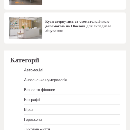
Куди звернутись за стоматологічною
допомогою на Оболоні для складного
лікування
Категорії
Автомобілі
Ангельська нумерологія
Бізнес та фінанси
Біографії
Вірші
Гороскопи
Духовне життя