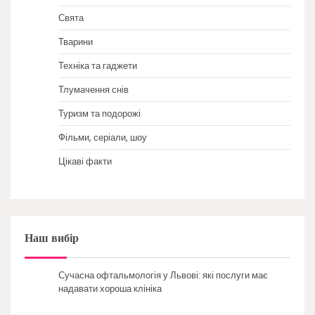
Свята
Тварини
Техніка та гаджети
Тлумачення снів
Туризм та подорожі
Фільми, серіали, шоу
Цікаві факти
Наш вибір
Сучасна офтальмологія у Львові: які послуги має
надавати хороша клініка