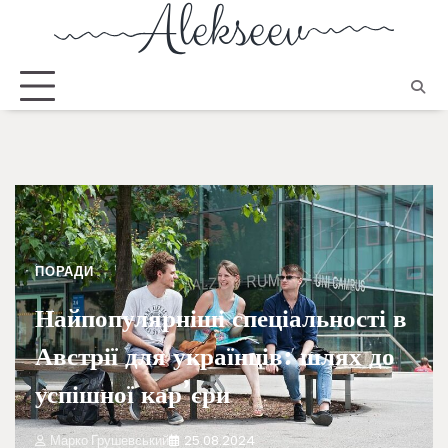
ПОРАДИ
Найпопулярніші спеціальності в
Австрії для українців: шлях до
успішної кар’єри
Марко Грушевський
25.08.2024