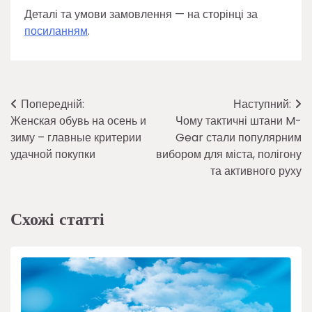
Деталі та умови замовлення — на сторінці за
посиланням
.
Навігація
Попередній:
Наступний:
Женская обувь на осень и
Чому тактичні штани M-
записів
зиму – главные критерии
Gear стали популярним
удачной покупки
вибором для міста, полігону
та активного руху
Схожі статті