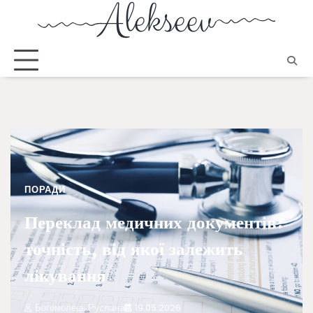
ПОРАДИ
Переклад медичних документів:
точність, від якої залежить
лікування
Богомолець Руслана
19.05.2026