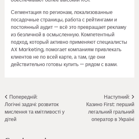
Сегментация по регионам, локализованные
посадочные страницы, работа с рейтингами и
постоянный аудит — всё это превращает рекламу
из безличной в осмысленную. Компетентный
подход, который активно применяют специалисты
AX Marketing, помогает компаниям привлекать
клиентов не по всей карте, а там, где они
действительно готовы купить — рядом с вами.
Навігація
Попередній:
Наступний:
Логічні задачі: розвиток
Казино First: перший
записів
мислення та кмітливості у
легальний гральний
дітей
оператор в Україні