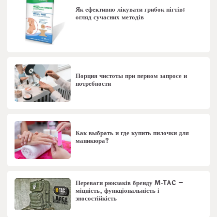
Як ефективно лікувати грибок нігтів:
огляд сучасних методів
Порция чистоты при первом запросе и
потребности
Как выбрать и где купить пилочки для
маникюра?
Переваги рюкзаків бренду M‑TAC –
міцність, функціональність і
зносостійкість