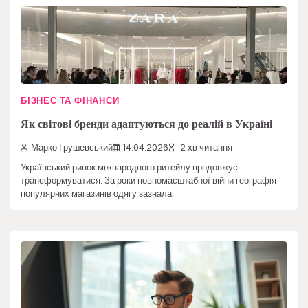
БІЗНЕС ТА ФІНАНСИ
Як світові бренди адаптуються до реалій в Україні
Марко Грушевський
14.04.2026
2 хв читання
Український ринок міжнародного ритейлу продовжує
трансформуватися. За роки повномасштабної війни географія
популярних магазинів одягу зазнала…