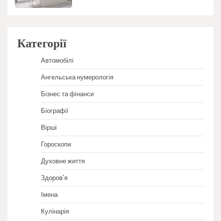
Категорії
Автомобілі
Ангельська нумерологія
Бізнес та фінанси
Біографії
Вірші
Гороскопи
Духовне життя
Здоров'я
Імена
Кулінарія