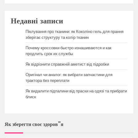
Недавні записи
Піклування про тканини: як Коколіно гель для прання
зберігає структуру та колір тканин
Почему кроссовки быстро изнашиваются и как
продлить срок их службы
Як відрізнити справжній аметист від підробки
Оригінал чи аналог: як вибрати запчастини для
трактора без переплати
Як видалити підпалини від праски на одязі та прибрати
блиск
Як зберегти своє здоров”я