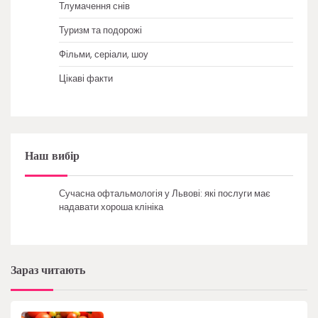
Тлумачення снів
Туризм та подорожі
Фільми, серіали, шоу
Цікаві факти
Наш вибір
Сучасна офтальмологія у Львові: які послуги має
надавати хороша клініка
Зараз читають