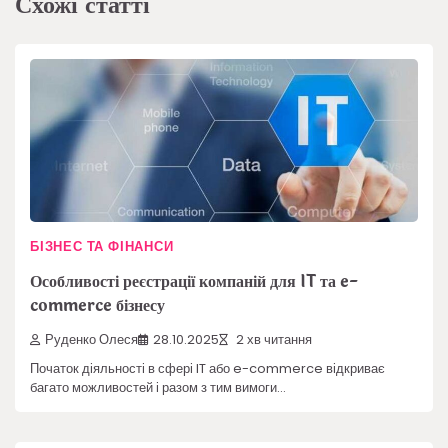
Схожі статті
БІЗНЕС ТА ФІНАНСИ
Особливості реєстрації компаній для IT та e-
commerce бізнесу
Руденко Олеся
28.10.2025
2 хв читання
Початок діяльності в сфері IT або e-commerce відкриває
багато можливостей і разом з тим вимоги…