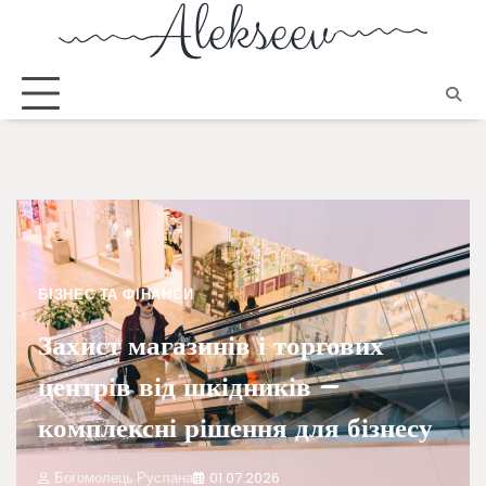
БІЗНЕС ТА ФІНАНСИ
Захист магазинів і торгових
центрів від шкідників –
комплексні рішення для бізнесу
Богомолець Руслана
01.07.2026