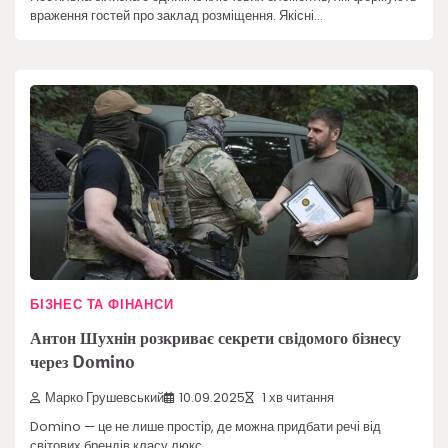
враження гостей про заклад розміщення. Якісні…
БІЗНЕС ТА ФІНАНСИ
Антон Шухнін розкриває секрети свідомого бізнесу
через Domino
Марко Грушевський
10.09.2025
1 хв читання
Domino — це не лише простір, де можна придбати речі від
світових брендів класу люкс.…