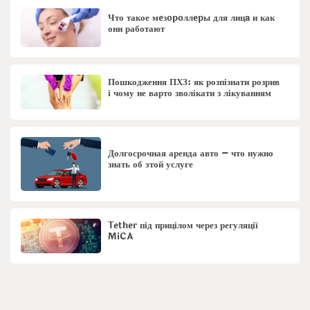
Что такое мeзopoллepы для лицa и как
они работают
Пошкодження ПХЗ: як розпізнати розрив
і чому не варто зволікати з лікуванням
Долгосрочная аренда авто – что нужно
знать об этой услуге
Tether під прицілом через регуляції
MiCA