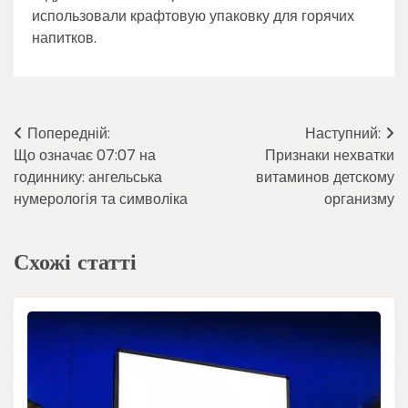
использовали крафтовую упаковку для горячих
напитков.
Навігація
Попередній:
Наступний:
Що означає 07:07 на
Признаки нехватки
записів
годиннику: ангельська
витаминов детскому
нумерологія та символіка
организму
Схожі статті