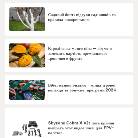
Садовий бинт: відгуки садівників та
правила використання
Королівське манго ціна – від чого
залежить вартість преміального
тропічного фрукта
Вібет казино онлайн – огляд ігрової
колекції та бонусної програми 2024
Skyzone Cobra X V2: пять причин
выбрать этот видеошлем для FPV-
полётов