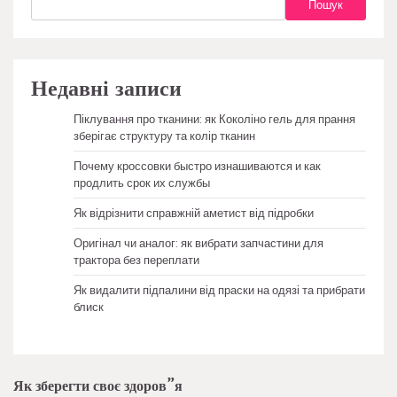
Пошук
Недавні записи
Піклування про тканини: як Коколіно гель для прання
зберігає структуру та колір тканин
Почему кроссовки быстро изнашиваются и как
продлить срок их службы
Як відрізнити справжній аметист від підробки
Оригінал чи аналог: як вибрати запчастини для
трактора без переплати
Як видалити підпалини від праски на одязі та прибрати
блиск
Як зберегти своє здоров”я