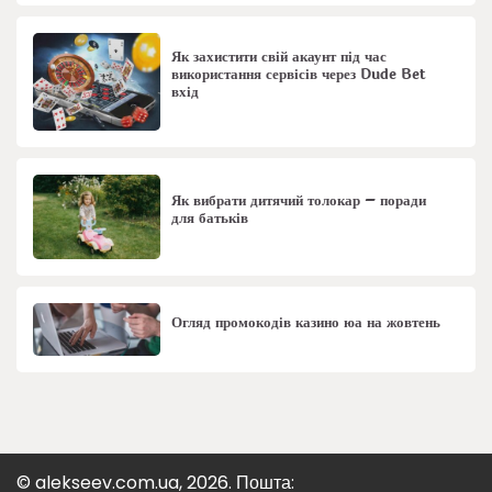
Як захистити свій акаунт під час
використання сервісів через Dude Bet
вхід
Як вибрати дитячий толокар – поради
для батьків
Огляд промокодів казино юа на жовтень
© alekseev.com.ua, 2026. Пошта: