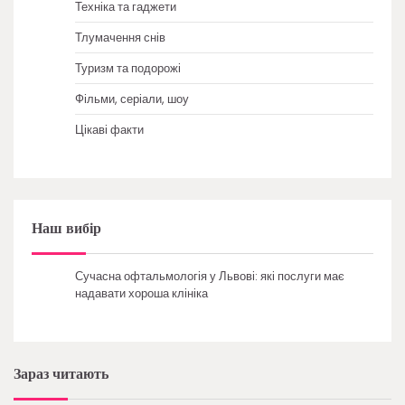
Техніка та гаджети
Тлумачення снів
Туризм та подорожі
Фільми, серіали, шоу
Цікаві факти
Наш вибір
Сучасна офтальмологія у Львові: які послуги має
надавати хороша клініка
Зараз читають