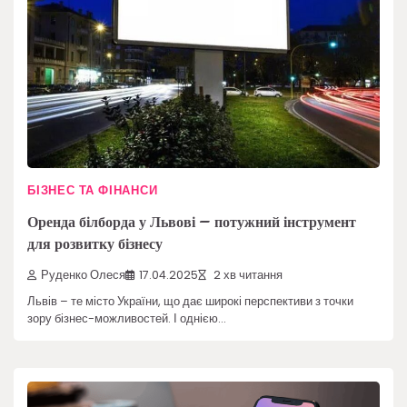
БІЗНЕС ТА ФІНАНСИ
Оренда білборда у Львові – потужний інструмент
для розвитку бізнесу
Руденко Олеся
17.04.2025
2 хв читання
Львів – те місто України, що дає широкі перспективи з точки
зору бізнес-можливостей. І однією…