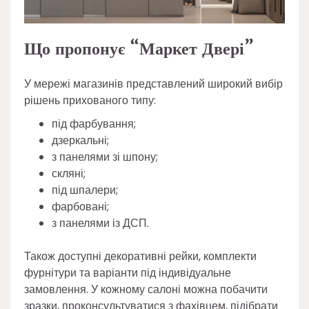
Що пропонує “Маркет Двері”
У мережі магазинів представлений широкий вибір
рішень прихованого типу:
під фарбування;
дзеркальні;
з панелями зі шпону;
скляні;
під шпалери;
фарбовані;
з панелями із ДСП.
Також доступні декоративні рейки, комплекти
фурнітури та варіанти під індивідуальне
замовлення. У кожному салоні можна побачити
зразки, проконсультуватися з фахівцем, підібрати