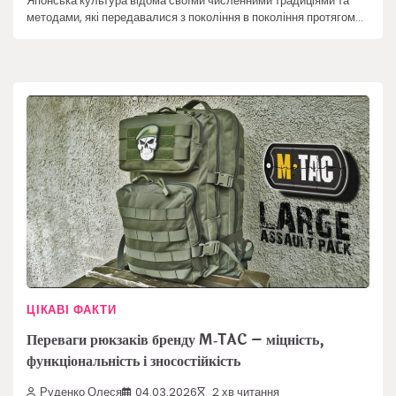
Японська культура відома своїми численними традиціями та
методами, які передавалися з покоління в покоління протягом…
ЦІКАВІ ФАКТИ
Переваги рюкзаків бренду M‑TAC – міцність,
функціональність і зносостійкість
Руденко Олеся
04.03.2026
2 хв читання