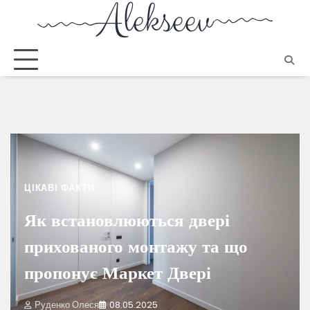
ЦІКАВІ ФАКТИ
Як встановлюються двері
прихованого монтажу та що
пропонує Маркет Двері
Руденко Олеся
08.05.2025