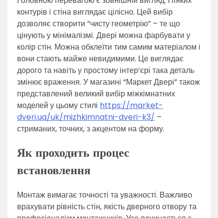
Головною перевагою є зовнішній вигляд. Ніяких
контурів і стіна виглядає цілісно. Цей вибір
дозволяє створити “чисту геометрію” – те що
цінують у мінімалізмі. Двері можна фарбувати у
колір стін. Можна обклеїти тим самим матеріалом і
вони стають майже невидимими. Це виглядає
дорого та навіть у простому інтер’єрі така деталь
змінює враження. У магазині “Маркет Двері” також
представлений великий вибір міжкімнатних
моделей у цьому стилі
https://market-
dveri.ua/uk/mizhkimnatni-dveri-k3/
–
стриманих, точних, з акцентом на форму.
Як проходить процес
встановлення
Монтаж вимагає точності та уважності. Важливо
врахувати рівність стін, якість дверного отвору та