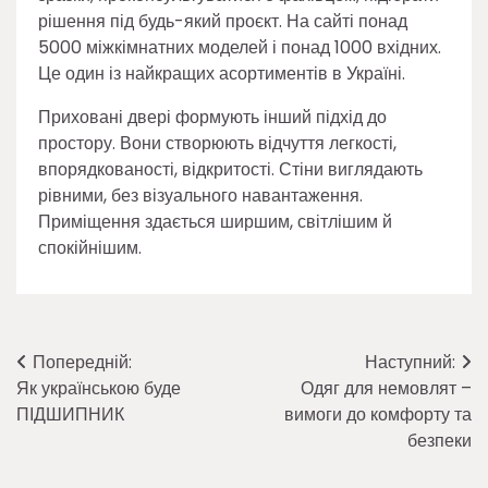
рішення під будь-який проєкт. На сайті понад
5000 міжкімнатних моделей і понад 1000 вхідних.
Це один із найкращих асортиментів в Україні.
Приховані двері формують інший підхід до
простору. Вони створюють відчуття легкості,
впорядкованості, відкритості. Стіни виглядають
рівними, без візуального навантаження.
Приміщення здається ширшим, світлішим й
спокійнішим.
Навігація
Попередній:
Наступний:
Як українською буде
Одяг для немовлят –
записів
ПІДШИПНИК
вимоги до комфорту та
безпеки