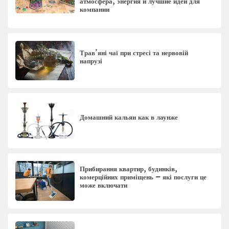
атмосфера, энергия и лучшие идеи для
компании
Трав’яні чаї при стресі та нервовій
напрузі
Домашний кальян как в лаунже
Прибирання квартир, будинків,
комерційних приміщень – які послуги це
може включати