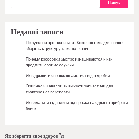
Пошук
Недавні записи
Піклування про тканини: як Коколіно гель для прання
зберігає структуру та колір тканин
Почему кроссовки быстро изнашиваются и как
продлить срок их службы
Як відрізнити справжній аметист від підробки
Оригінал чи аналог: як вибрати запчастини для
трактора без переплати
Як видалити підпалини від праски на одязі та прибрати
блиск
Як зберегти своє здоров”я