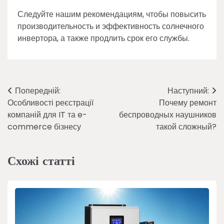
Следуйте нашим рекомендациям, чтобы повысить
производительность и эффективность солнечного
инвертора, а также продлить срок его службы.
Навігація
Попередній:
Наступний:
Особливості реєстрації
Почему ремонт
записів
компаній для IT та e-
беспроводных наушников
commerce бізнесу
такой сложный?
Схожі статті