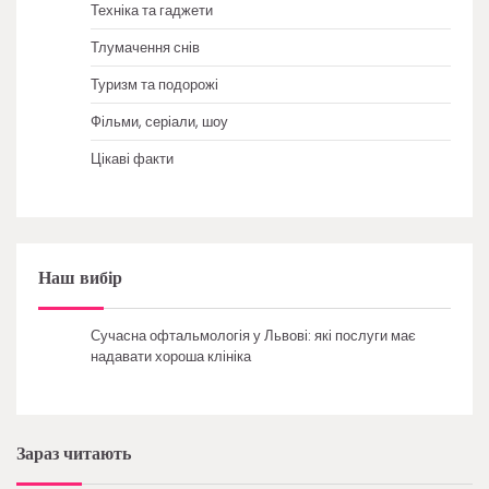
Техніка та гаджети
Тлумачення снів
Туризм та подорожі
Фільми, серіали, шоу
Цікаві факти
Наш вибір
Сучасна офтальмологія у Львові: які послуги має
надавати хороша клініка
Зараз читають