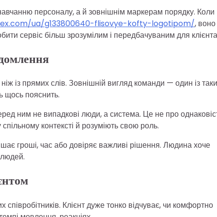
навчанню персоналу, а й зовнішнім маркерам порядку. Коли
tex.com/ua/g133800640-flisovye-kofty-logotipom/
, воно
робити сервіс більш зрозумілим і передбачуваним для клієнта
ідомлення
ніж із прямих слів. Зовнішній вигляд команди — один із так
сь щось пояснить.
еред ним не випадкові люди, а система. Це не про однаковіс
 у спільному контексті й розуміють свою роль.
шає гроші, час або довіряє важливі рішення. Людина хоче
 людей.
єнтом
 співробітників. Клієнт дуже тонко відчуває, чи комфортно
 темпі мовлення, реакціях.