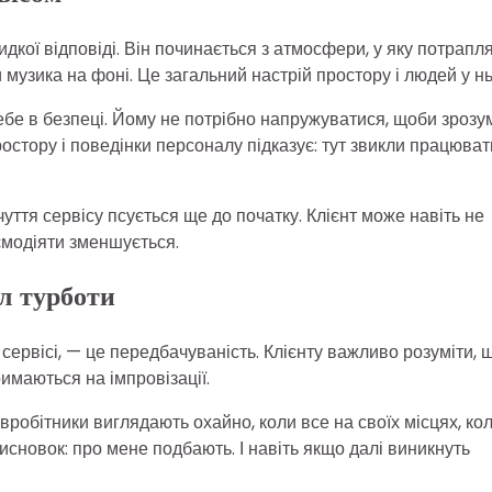
дкої відповіді. Він починається з атмосфери, у яку потрапл
музика на фоні. Це загальний настрій простору і людей у н
себе в безпеці. Йому не потрібно напружуватися, щоби зрозум
простору і поведінки персоналу підказує: тут звикли працюват
ття сервісу псується ще до початку. Клієнт може навіть не
ємодіяти зменшується.
л турботи
сервісі, — це передбачуваність. Клієнту важливо розуміти, 
имаються на імпровізації.
вробітники виглядають охайно, коли все на своїх місцях, ко
исновок: про мене подбають. І навіть якщо далі виникнуть