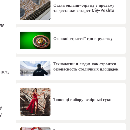
Огляд онлайн-сервісу з продажу
та доставки сигарет Cig-Poshta
сля
Основні стратегії гри в рулетку
Технологии и люди: как строится
безопасность столичных площадок
цес,
Тонкощі вибору вечірньої сукні
у
у