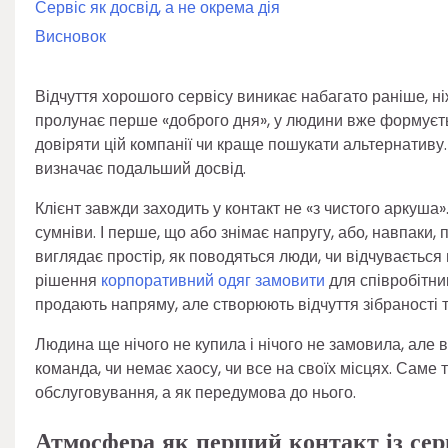
Сервіс як досвід, а не окрема дія
Висновок
Відчуття хорошого сервісу виникає набагато раніше, ніж
пролунає перше «доброго дня», у людини вже формуєть
довіряти цій компанії чи краще пошукати альтернативу.
визначає подальший досвід.
Клієнт завжди заходить у контакт не «з чистого аркуша»
сумніви. І перше, що або знімає напругу, або, навпаки, 
виглядає простір, як поводяться люди, чи відчувається по
рішення
корпоративний одяг замовити
для співробітни
продають напряму, але створюють відчуття зібраності т
Людина ще нічого не купила і нічого не замовила, але 
команда, чи немає хаосу, чи все на своїх місцях. Саме 
обслуговування, а як передумова до нього.
Атмосфера як перший контакт із сер