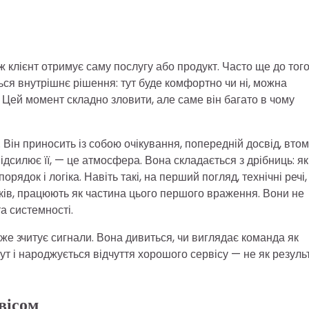
 клієнт отримує саму послугу або продукт. Часто ще до того
ся внутрішнє рішення: тут буде комфортно чи ні, можна
 Цей момент складно зловити, але саме він багато в чому
. Він приносить із собою очікування, попередній досвід, втом
підсилює її, — це атмосфера. Вона складається з дрібниць: як
рядок і логіка. Навіть такі, на перший погляд, технічні речі,
ків, працюють як частина цього першого враження. Вони не
а системності.
вже зчитує сигнали. Вона дивиться, чи виглядає команда як
тут і народжується відчуття хорошого сервісу — не як резуль
вісом