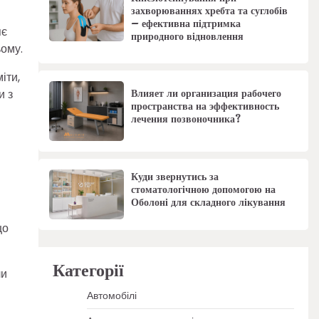
захворюваннях хребта та суглобів
– ефективна підтримка
яє
природного відновлення
ьому.
іти,
Влияет ли организация рабочего
и з
пространства на эффективность
лечения позвоночника?
Куди звернутись за
стоматологічною допомогою на
Оболоні для складного лікування
що
Категорії
ли
Автомобілі