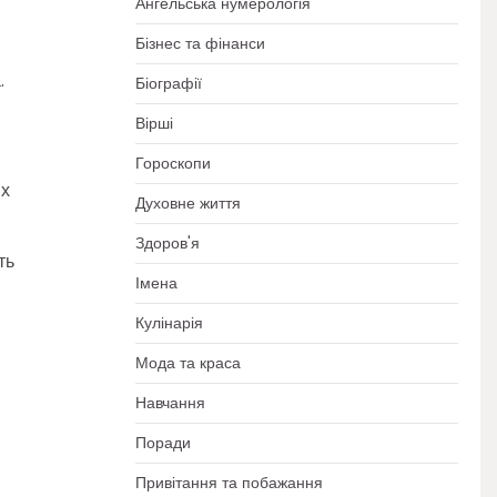
Ангельська нумерологія
Бізнес та фінанси
.
Біографії
Вірші
Гороскопи
их
Духовне життя
Здоров'я
ть
Імена
Кулінарія
Мода та краса
Навчання
Поради
Привітання та побажання