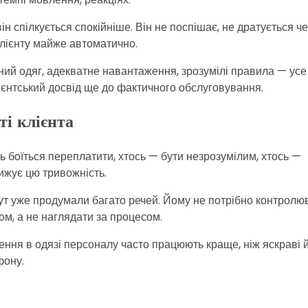
ін спілкується спокійніше. Він не поспішає, не дратується ч
клієнту майже автоматично.
ий одяг, адекватне навантаження, зрозумілі правила — усе
ієнтський досвід ще до фактичного обслуговування.
ті клієнта
ь боїться переплатити, хтось — бути незрозумілим, хтось —
ижує цю тривожність.
: тут уже продумали багато речей. Йому не потрібно контролю
ом, а не наглядати за процесом.
шення в одязі персоналу часто працюють краще, ніж яскраві 
фону.