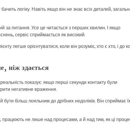
бачить логіку. Навіть якщо він не знає всіх деталей, загальн
ий за питання. Усе це читається з перших хвилин. І якщо
яснень, сервіс сприймається як високий.
єнту легше орієнтуватися, коли він розуміє, хто є хто, і до к
е, ніж здається
реальність показує: якщо перші секунди контакту були
крити негативне враження.
 бути більш лояльним до дрібних недоліків. Він сприймає їх
у, працюють не лише над процесами, а й над тим, як ці проце