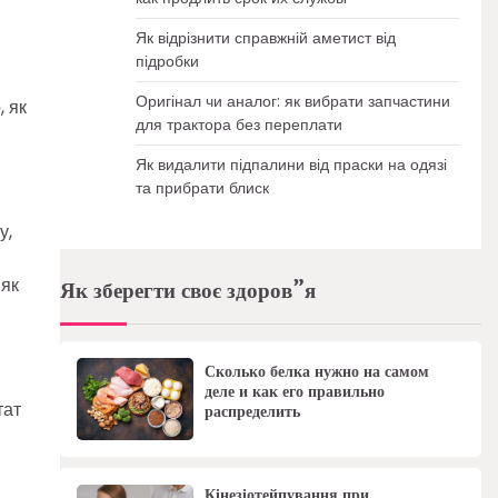
Як відрізнити справжній аметист від
підробки
Оригінал чи аналог: як вибрати запчастини
, як
для трактора без переплати
Як видалити підпалини від праски на одязі
та прибрати блиск
у,
 як
Як зберегти своє здоров”я
Сколько белка нужно на самом
деле и как его правильно
тат
распределить
Кінезіотейпування при