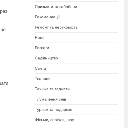
Прикмети та забобони
ерез
Рекомендації
Ремонт та нерухомість
 це
Різне
Розваги
Садівництво
Свята
Тварини
вати
Техніка та гаджети
Тлумачення снів
й
Туризм та подорожі
Фільми, серіали, шоу