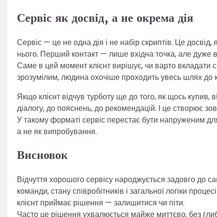
Сервіс як досвід, а не окрема дія
Сервіс — це не одна дія і не набір скриптів. Це досвід
нього. Перший контакт — лише вхідна точка, але дуже 
Саме в цей момент клієнт вирішує, чи варто вкладати св
зрозумілим, людина охочіше проходить увесь шлях до к
Якщо клієнт відчув турботу ще до того, як щось купив, 
діалогу, до пояснень, до рекомендацій. І це створює зов
У такому форматі сервіс перестає бути напруженим для
а не як випробування.
Висновок
Відчуття хорошого сервісу народжується задовго до са
команди, стану співробітників і загальної логіки проце
клієнт приймає рішення — залишитися чи піти.
Часто це рішення ухвалюється майже миттєво, без глиб