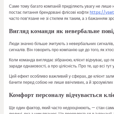
Саме тому багато компаній приділяють увагу не лише 
постає питання брендовані флісові кофти
https://vse
часто пов’язане не зі стилем як таким, а з бажанням з
Вигляд команди як невербальне пов
Люди значно більше зчитують з невербальних сигналів, 
сигналів. Він говорить про компанію ще до того, як хто
Коли команда виглядає зібраною, клієнт відчуває, що п
заради однаковості, а про цілісність. Про те, що всі тут
Цей ефект особливо важливий у сферах, де клієнт зали
бачити перед собою не лише ввічливих, а й зрозумілих
Комфорт персоналу відчувається клі
Ще один фактор, який часто недооцінюють, — стан самих
людині, яка з ним працює. Це проявляється в інтонації,