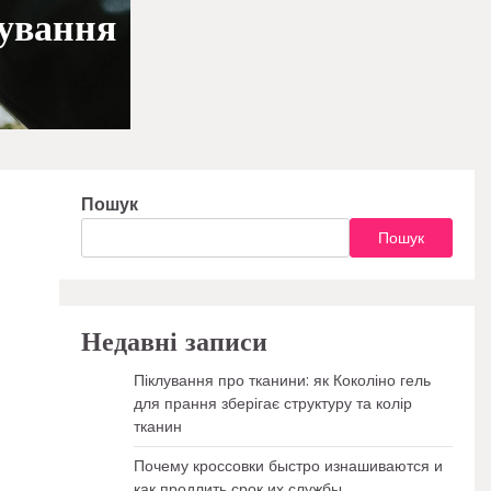
вування
Пошук
Пошук
Недавні записи
Піклування про тканини: як Коколіно гель
для прання зберігає структуру та колір
тканин
Почему кроссовки быстро изнашиваются и
как продлить срок их службы