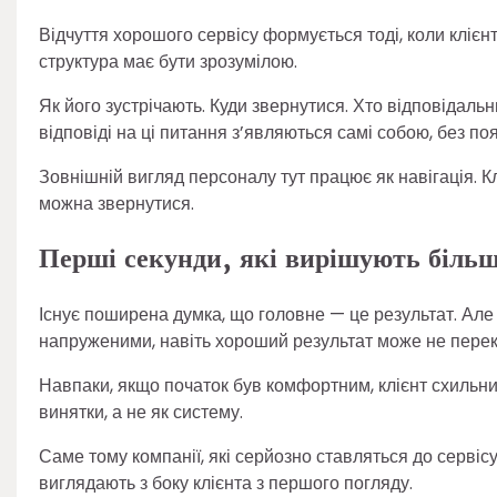
Відчуття хорошого сервісу формується тоді, коли клієнт 
структура має бути зрозумілою.
Як його зустрічають. Куди звернутися. Хто відповідальн
відповіді на ці питання з’являються самі собою, без по
Зовнішній вигляд персоналу тут працює як навігація. Клі
можна звернутися.
Перші секунди, які вирішують більш
Існує поширена думка, що головне — це результат. Але 
напруженими, навіть хороший результат може не пере
Навпаки, якщо початок був комфортним, клієнт схильний
винятки, а не як систему.
Саме тому компанії, які серйозно ставляться до сервіс
виглядають з боку клієнта з першого погляду.