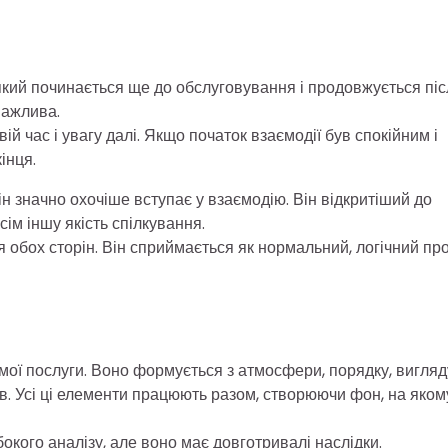
, який починається ще до обслуговування і продовжується пі
важлива.
ій час і увагу далі. Якщо початок взаємодії був спокійним і
інця.
він значно охочіше вступає у взаємодію. Він відкритіший до
сім іншу якість спілкування.
 обох сторін. Він сприймається як нормальний, логічний про
мої послуги. Воно формується з атмосфери, порядку, вигляд
сів. Усі ці елементи працюють разом, створюючи фон, на яком
окого аналізу, але воно має довготривалі наслідки.