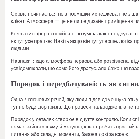
Сервіс починається не з посмішки менеджера і не з шви
клієнт. Атмосфера — це не лише дизайн приміщення чи 
Коли атмосфера спокійна і зрозуміла, клієнт відчуває 
як тут усе працює. Навіть якщо він тут уперше, логіка 
людьми.
Навпаки, якщо атмосфера нервова або розрізнена, відчу
усвідомлювати, що саме його дратує, але бажання вза
Порядок і передбачуваність як сигна
Одна з ключових речей, яку люди підсвідомо шукають у 
тут не буде сюрпризів. Що процеси налагоджені, а не тр
Порядок у деталях створює відчуття контролю. Коли спі
немає зайвого шуму й метушні, клієнт робить простий в
питання або складні моменти, базова довіра вже є.