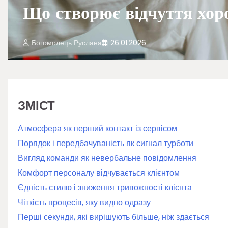
Що створює відчуття хоро
Богомолець Руслана
26.01.2026
ЗМІСТ
Атмосфера як перший контакт із сервісом
Порядок і передбачуваність як сигнал турботи
Вигляд команди як невербальне повідомлення
Комфорт персоналу відчувається клієнтом
Єдність стилю і зниження тривожності клієнта
Чіткість процесів, яку видно одразу
Перші секунди, які вирішують більше, ніж здається