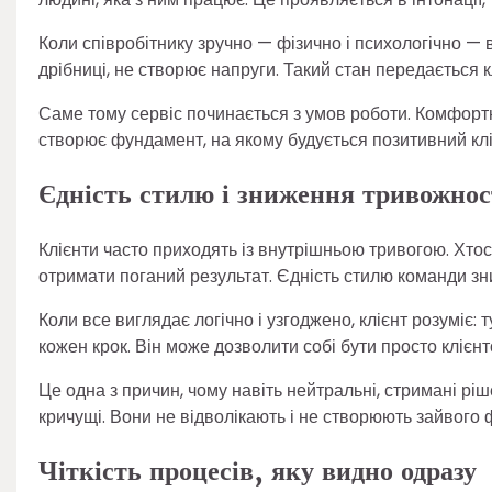
Коли співробітнику зручно — фізично і психологічно — в
дрібниці, не створює напруги. Такий стан передається 
Саме тому сервіс починається з умов роботи. Комфортн
створює фундамент, на якому будується позитивний кл
Єдність стилю і зниження тривожнос
Клієнти часто приходять із внутрішньою тривогою. Хтос
отримати поганий результат. Єдність стилю команди зн
Коли все виглядає логічно і узгоджено, клієнт розуміє
кожен крок. Він може дозволити собі бути просто клієнт
Це одна з причин, чому навіть нейтральні, стримані рі
кричущі. Вони не відволікають і не створюють зайвого 
Чіткість процесів, яку видно одразу