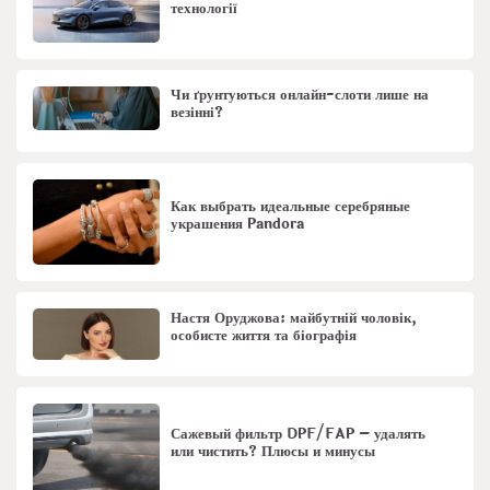
технології
Чи ґрунтуються онлайн-слоти лише на
везінні?
Как выбрать идеальные серебряные
украшения Pandora
Настя Оруджова: майбутній чоловік,
особисте життя та біографія
Сажевый фильтр DPF/FAP – удалять
или чистить? Плюсы и минусы