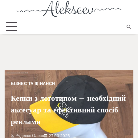
БІЗНЕС ТА ФІНАНСИ
Кепки з логотипом – необхідний
аксесуар та ефективний спосіб
реклами
Руденко Олеся
27.03.2025