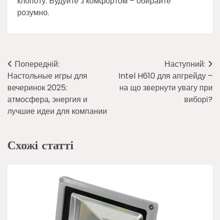
клопоту. Будуйте з комфортом – обирайте
розумно.
Навігація
Попередній:
Наступний:
Настольные игры для
Intel H610 для апгрейду –
записів
вечеринок 2025:
на що звернути увагу при
атмосфера, энергия и
виборі?
лучшие идеи для компании
Схожі статті