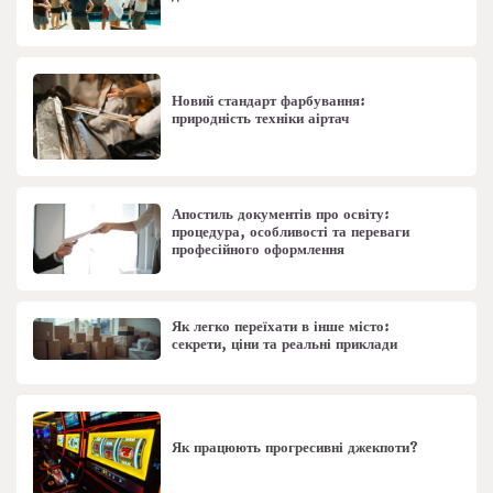
Новий стандарт фарбування:
природність техніки аіртач
Апостиль документів про освіту:
процедура, особливості та переваги
професійного оформлення
Як легко переїхати в інше місто:
секрети, ціни та реальні приклади
Як працюють прогресивні джекпоти?