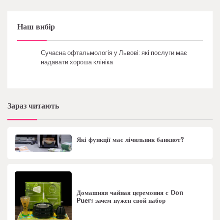
Наш вибір
Сучасна офтальмологія у Львові: які послуги має
надавати хороша клініка
Зараз читають
Які функції має лічильник банкнот?
Домашняя чайная церемония с Don
Puer: зачем нужен свой набор