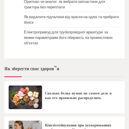
Оригінал чи аналог: як вибрати запчастини для
трактора без переплати
Як видалити підпалини від праски на одязі та прибрати
блиск
Електропривод для трубопровідної арматури: за
якими параметрами його обирають на промислових
об’єктах
Як зберегти своє здоров”я
Сколько белка нужно на самом деле и
как его правильно распределить
Кінезіотейпування при захворюваннях