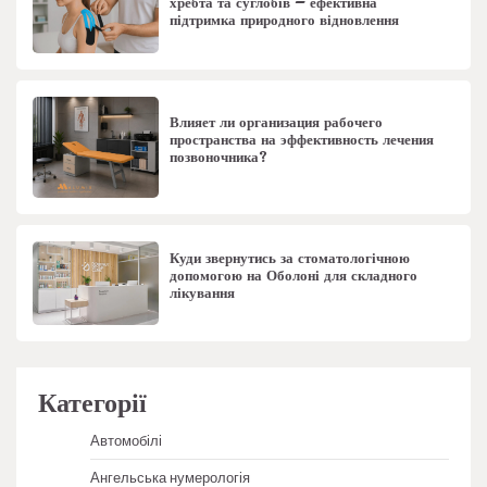
хребта та суглобів – ефективна
підтримка природного відновлення
Влияет ли организация рабочего
пространства на эффективность лечения
позвоночника?
Куди звернутись за стоматологічною
допомогою на Оболоні для складного
лікування
Категорії
Автомобілі
Ангельська нумерологія