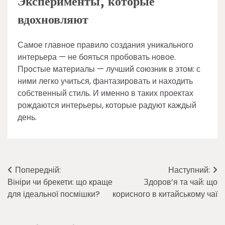
Эксперименты, которые
вдохновляют
Самое главное правило создания уникального
интерьера — не бояться пробовать новое.
Простые материалы — лучший союзник в этом: с
ними легко учиться, фантазировать и находить
собственный стиль. И именно в таких проектах
рождаются интерьеры, которые радуют каждый
день.
Навігація
Попередній:
Наступний:
Вініри чи брекети: що краще
Здоров’я та чай: що
записів
для ідеальної посмішки?
корисного в китайському чаї