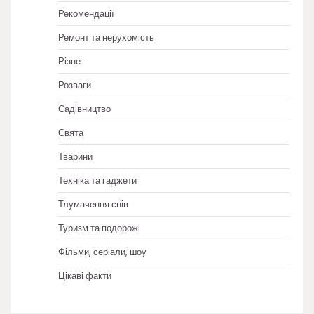
Рекомендації
Ремонт та нерухомість
Різне
Розваги
Садівництво
Свята
Тварини
Техніка та гаджети
Тлумачення снів
Туризм та подорожі
Фільми, серіали, шоу
Цікаві факти