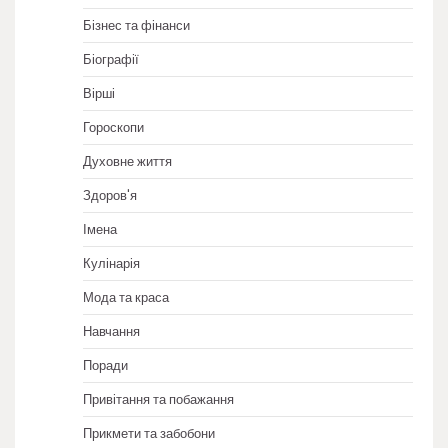
Бізнес та фінанси
Біографії
Вірші
Гороскопи
Духовне життя
Здоров'я
Імена
Кулінарія
Мода та краса
Навчання
Поради
Привітання та побажання
Прикмети та забобони