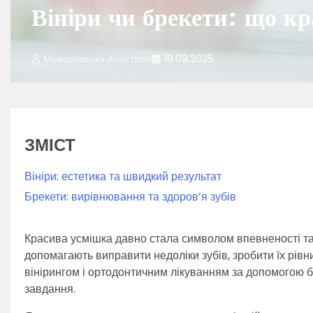
Вініри чи брекети: що к
Можаровська Анастасія
19.09.2025
ЗМІСТ
Вініри: естетика та швидкий результат
Брекети: вирівнювання та здоров’я зубів
Красива усмішка давно стала символом впевненості та у
допомагають виправити недоліки зубів, зробити їх рів
вінірингом і ортодонтичним лікуванням за допомогою б
завдання.