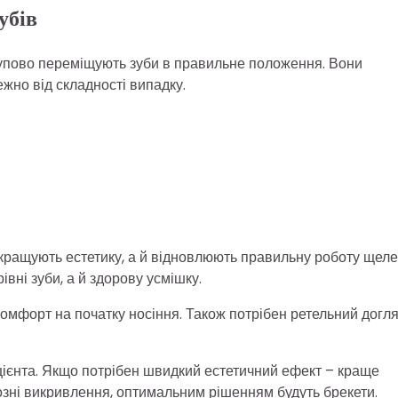
убів
ступово переміщують зуби в правильне положення. Вони
ежно від складності випадку.
окращують естетику, а й відновлюють правильну роботу щеле
вні зуби, а й здорову усмішку.
омфорт на початку носіння. Також потрібен ретельний догля
ацієнта. Якщо потрібен швидкий естетичний ефект – краще
озні викривлення, оптимальним рішенням будуть брекети.