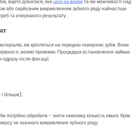
ів, варто дізнатися, яка
ціна на вініри
та які можливості на
усом або серйозним викривленням зубного ряду найчастіше
треб та очікуваного результату.
ат
матеріалів, які кріпляться на передню поверхню зубів. Вони
ерівності, великі проміжки. Процедура встановлення займає 
 одразу після фіксації.
 і більше);
би потрібно обробити – зняти невелику кількість емалі. Крім
икусу чи значного викривлення зубного ряду.