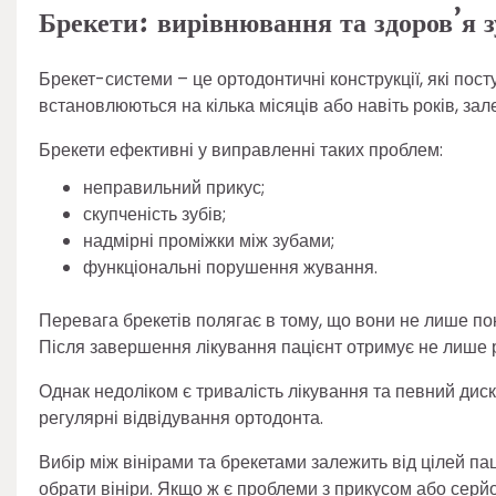
Брекети: вирівнювання та здоров’я з
Брекет-системи – це ортодонтичні конструкції, які по
встановлюються на кілька місяців або навіть років, зал
Брекети ефективні у виправленні таких проблем:
неправильний прикус;
скупченість зубів;
надмірні проміжки між зубами;
функціональні порушення жування.
Перевага брекетів полягає в тому, що вони не лише п
Після завершення лікування пацієнт отримує не лише рі
Однак недоліком є тривалість лікування та певний диск
регулярні відвідування ортодонта.
Вибір між вінірами та брекетами залежить від цілей п
обрати вініри. Якщо ж є проблеми з прикусом або серй