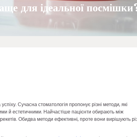
раще для ідеальної посмішки
спіху. Сучасна стоматологія пропонує різні методи, які
ними й естетичними. Найчастіше пацієнти обирають між
рекетів. Обидва методи ефективні, проте вони вирішують рі