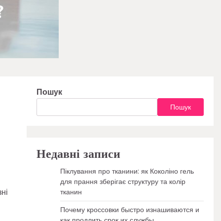
?
Пошук
Пошук
Недавні записи
Піклування про тканини: як Коколіно гель
для прання зберігає структуру та колір
зні
тканин
Почему кроссовки быстро изнашиваются и
как продлить срок их службы