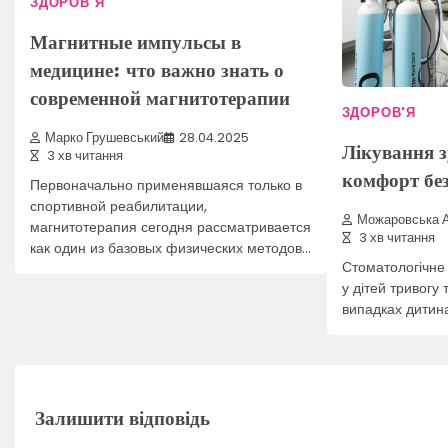
ЗДОРОВ'Я
Магнитные импульсы в
медицине: что важно знать о
современной магнитотерапии
ЗДОРОВ'Я
Марко Грушевський
28.04.2025
Лікування з
3 хв читання
комфорт без 
Первоначально применявшаяся только в
спортивной реабилитации,
Можаровська А
магнитотерапия сегодня рассматривается
3 хв читання
как один из базовых физических методов…
Стоматологічне 
у дітей тривогу 
випадках дитина
Залишити відповідь