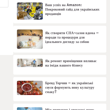
Ваш успіх на Amazon:
Покроковий гайд для українських
продавців
Як створити СПА-салон вдома –
поради та процедури для
ідеального догляду за собою
Як ремонт приміщення впливає
на імідж вашого бізнесу
Бренд Торчин – як українські
соуси формують нову культуру
смаку?
Між тривогою і спокоєм: чому