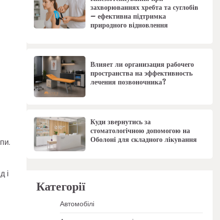
захворюваннях хребта та суглобів
– ефективна підтримка
природного відновлення
Влияет ли организация рабочего
пространства на эффективность
лечения позвоночника?
Куди звернутись за
стоматологічною допомогою на
Оболоні для складного лікування
пи.
д і
Категорії
Автомобілі