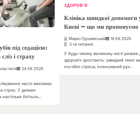
ЗДОРОВ'Я
Клініка швидкої допомоги 
Києві – що ми пропонуємо
Марко Грушевський
19.09.2025
2 хв читання
убів під седацією:
У будь-якому великому місті ризики
сліз і страху
здоров’я зростають: швидкий темп жи
постійні стреси, інтенсивний рух…
настасія
24.06.2025
лікування часто викликає
та страх. У деяких
 настільки боїться,…