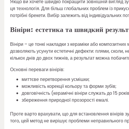
Якщо ви хочете швидко покращити зовнішній вигляд зуб
ця технологія. Для більш глобальних проблем із прик
потрібні брекети. Вибір залежить від індивідуальних по
Вініри: естетика та швидкий результ
Вініри – це тонкі накладки з кераміки або композитних 
дозволяють усунути естетичні дефекти: плями, сколи, н
кількох днів до двох тижнів, а результат можна побачити
Основні переваги вінірів:
миттєве перетворення усмішки;
можливість корекції кольору та форми зубів;
довговічність (керамічні вініри служать до 15 років
збереження природної прозорості емалі.
Проте варто врахувати, що для встановлення вінірів зу
того, цей метод не вирішує проблеми неправильного пр