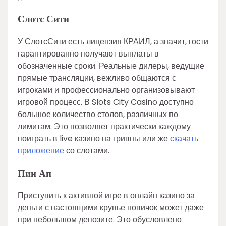
Слотс Сити
У СлотсСити есть лицензия КРАИЛ, а значит, гости
гарантированно получают выплаты в
обозначенные сроки. Реальные дилеры, ведущие
прямые трансляции, вежливо общаются с
игроками и профессионально организовывают
игровой процесс. В Slots City Casino доступно
большое количество столов, различных по
лимитам. Это позволяет практически каждому
поиграть в live казино на гривны или же
скачать
приложение
со слотами.
Пин Ап
Приступить к активной игре в онлайн казино за
деньги с настоящими крупье новичок может даже
при небольшом депозите. Это обусловлено