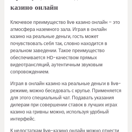
казино онлайн
Ключевое преимущество live казино онлайн – это
атмосфера наземного зала. Играя в онлайн
казино на реальные деньги, гость может
почувствовать себя так, словно находится в
реальном заведении. Такое преимущество
обеспечивается HD-качеством прямых
видеотрансляций, аутентичным звуковым
сопровождением.
Играя в онлайн казино на реальные деньги в live-
режиме, можно беседовать с крупье. Применяется
для этого специальный чат. Подавать указания
дилерам при совершении ставок в лучших играх
казино на гривны можно, используя удобный
интерфейс.
К недостаткам live-казино онлайн можно отнести