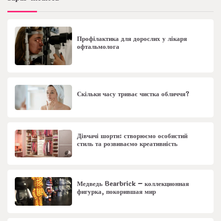
Профілактика для дорослих у лікаря
офтальмолога
Скільки часу триває чистка обличчя?
Дівчачі шорти: створюємо особистий
стиль та розвиваємо креативність
Медведь Bearbrick – коллекционная
фигурка, покорившая мир