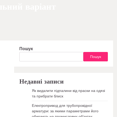
льний варіант
Пошук
Пошук
Недавні записи
Як видалити підпалини від праски на одязі
та прибрати блиск
Електропривод для трубопровідної
арматури: за якими параметрами його
обирають на промислових об’єктах