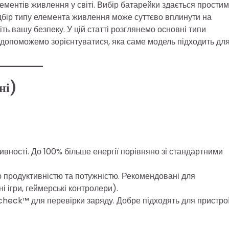
ментів живлення у світі. Вибір батарейки здається простим
дбір типу елемента живлення може суттєво вплинути на
іть вашу безпеку. У цій статті розглянемо основні типи
а допоможемо зорієнтуватися, яка саме модель підходить дл
ні)
ивності. До 100% більше енергії порівняно зі стандартними
 продуктивністю та потужністю. Рекомендовані для
 ігри, геймерські контролери).
eck™ для перевірки заряду. Добре підходять для пристрої