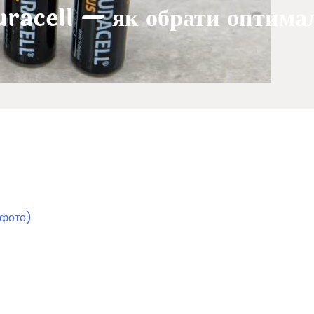
uracell — як обрати оптима
, фото)