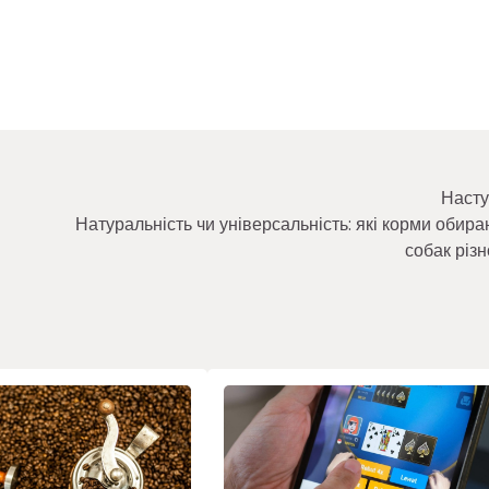
Насту
Натуральність чи універсальність: які корми обира
собак різн