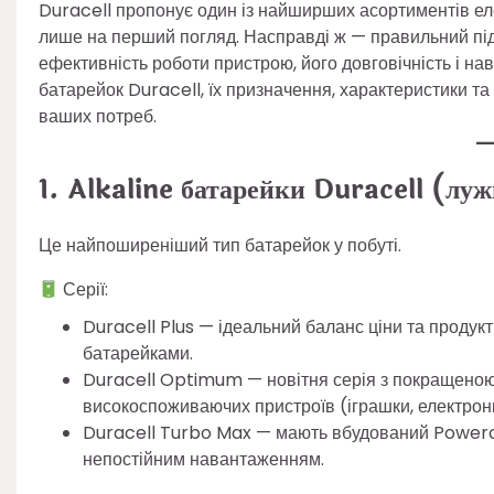
Duracell пропонує один із найширших асортиментів еле
лише на перший погляд. Насправді ж — правильний пі
ефективність роботи пристрою, його довговічність і нав
батарейок Duracell, їх призначення, характеристики т
ваших потреб.
1. Alkaline батарейки Duracell (луж
Це найпоширеніший тип батарейок у побуті.
Серії:
Duracell Plus — ідеальний баланс ціни та продукт
батарейками.
Duracell Optimum — новітня серія з покращеною
високоспоживаючих пристроїв (іграшки, електронні
Duracell Turbo Max — мають вбудований Powerch
непостійним навантаженням.