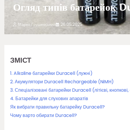
Огляд типів батарейок D
Марко Грушевський
26.05.2025
ЗМІСТ
1. Alkaline батарейки Duracell (лужні)
2. Акумулятори Duracell Rechargeable (NiMH)
3. Спеціалізовані батарейки Duracell (літієві, кнопкові
4. Батарейки для слухових апаратів
Як вибрати правильну батарейку Duracell?
Чому варто обирати Duracell?