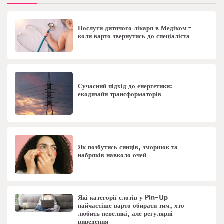
Послуги дитячого лікаря в Медіком -
коли варто звернутись до спеціаліста
Сучасний підхід до енергетики:
екодизайн трансформаторів
Як позбутись синців, зморшок та
набряків навколо очей
Які категорії слотів у Pin-Up
найчастіше варто обирати тим, хто
любить невеликі, але регулярні
виведення