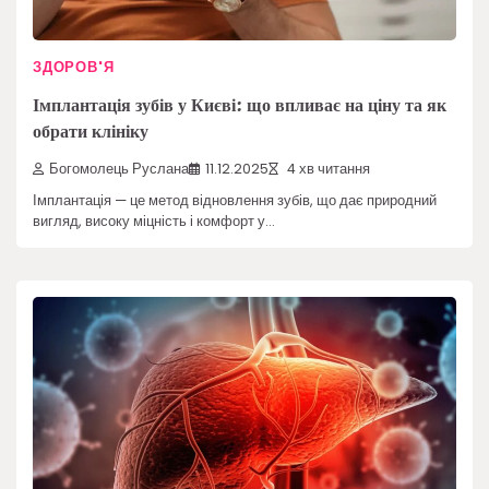
ЗДОРОВ'Я
Імплантація зубів у Києві: що впливає на ціну та як
обрати клініку
Богомолець Руслана
11.12.2025
4 хв читання
Імплантація — це метод відновлення зубів, що дає природний
вигляд, високу міцність і комфорт у…