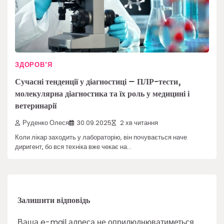
ЗДОРОВ'Я
Сучасні тенденції у діагностиці – ПЛР-тести,
молекулярна діагностика та їх роль у медицині і
ветеринарії
Руденко Олеся
30.09.2025
2 хв читання
Коли лікар заходить у лабораторію, він почувається наче
диригент, бо вся техніка вже чекає на…
Залишити відповідь
Ваша e-mail адреса не оприлюднюватиметься.