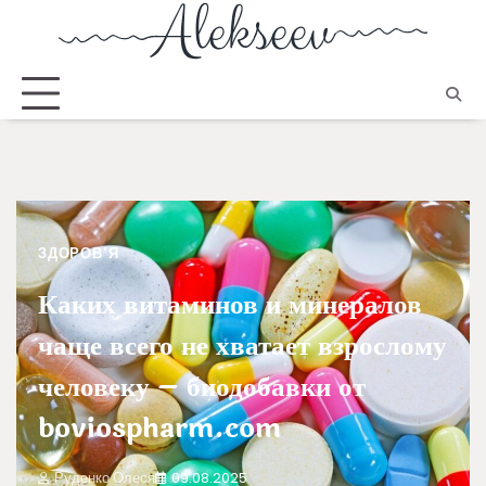
ЗДОРОВ'Я
Каких витаминов и минералов
чаще всего не хватает взрослому
человеку – биодобавки от
boviospharm.com
Руденко Олеся
09.08.2025