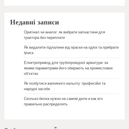
Недавні записи
Оригінал чи аналог: як вибрати запчастини для
трактора без переплати
Як видалити підпалини від праски на одязі та прибрати
блиск
Електропривод для трубопровідної арматури: за
якими параметрами його обирають на промислових
об’єктах
Як позбутися вапняного нальоту: професійні та
народні засоби
Сколько белка нужно на самом деле и как его
правильно распределить