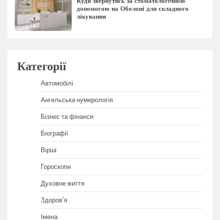
Куди звернутись за стоматологічною
допомогою на Оболоні для складного
лікування
Категорії
Автомобілі
Ангельська нумерологія
Бізнес та фінанси
Біографії
Вірші
Гороскопи
Духовне життя
Здоров'я
Імена