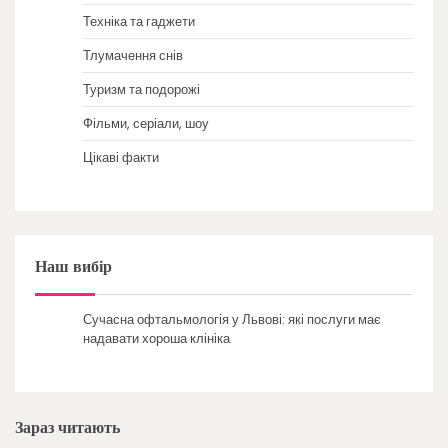
Техніка та гаджети
Тлумачення снів
Туризм та подорожі
Фільми, серіали, шоу
Цікаві факти
Наш вибір
Сучасна офтальмологія у Львові: які послуги має
надавати хороша клініка
Зараз читають