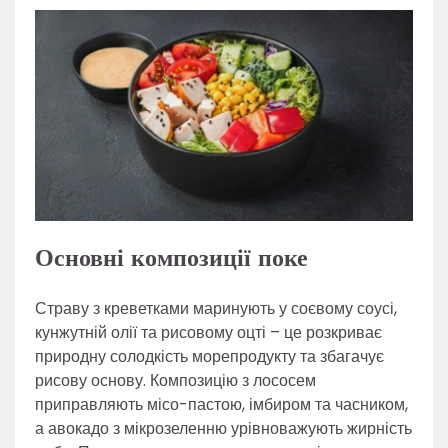
Основні композиції поке
Страву з креветками маринують у соєвому соусі,
кунжутній олії та рисовому оцті – це розкриває
природну солодкість морепродукту та збагачує
рисову основу. Композицію з лососем
приправляють місо-пастою, імбиром та часником,
а авокадо з мікрозеленню урівноважують жирність