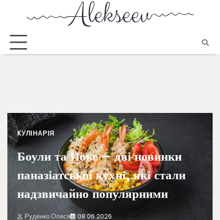
КУЛІНАРІЯ
Боули та Поке – дві новинки
паназіатської кухні, які стали
надзвичайно популярними
Руденко Олеся
08.06.2026