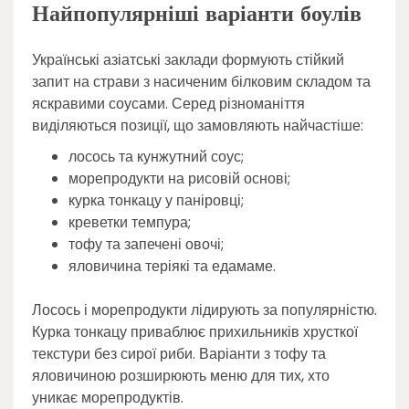
Найпопулярніші варіанти боулів
Українські азіатські заклади формують стійкий
запит на страви з насиченим білковим складом та
яскравими соусами. Серед різноманіття
виділяються позиції, що замовляють найчастіше:
лосось та кунжутний соус;
морепродукти на рисовій основі;
курка тонкацу у паніровці;
креветки темпура;
тофу та запечені овочі;
яловичина теріякі та едамаме.
Лосось і морепродукти лідирують за популярністю.
Курка тонкацу приваблює прихильників хрусткої
текстури без сирої риби. Варіанти з тофу та
яловичиною розширюють меню для тих, хто
уникає морепродуктів.