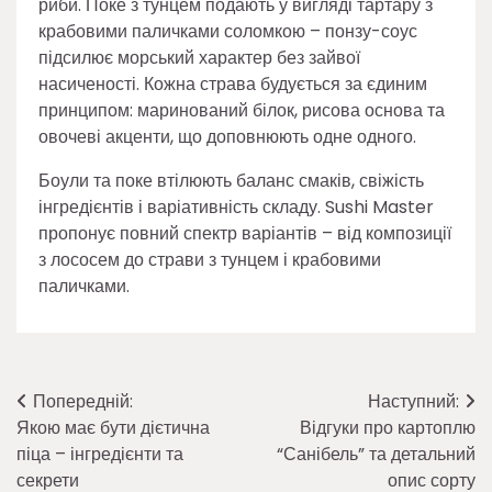
риби. Поке з тунцем подають у вигляді тартару з
крабовими паличками соломкою – понзу-соус
підсилює морський характер без зайвої
насиченості. Кожна страва будується за єдиним
принципом: маринований білок, рисова основа та
овочеві акценти, що доповнюють одне одного.
Боули та поке втілюють баланс смаків, свіжість
інгредієнтів і варіативність складу. Sushi Master
пропонує повний спектр варіантів – від композиції
з лососем до страви з тунцем і крабовими
паличками.
Навігація
Попередній:
Наступний:
Якою має бути дієтична
Відгуки про картоплю
записів
піца – інгредієнти та
“Санібель” та детальний
секрети
опис сорту