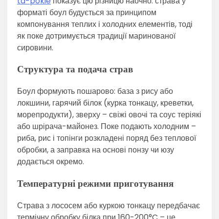
ta-pokie
показує цю різницю наочно: страва у
форматі боул будується за принципом
компонування теплих і холодних елементів, тоді
як поке дотримується традиції маринованої
сировини.
Структура та подача страв
Боул формують пошарово: база з рису або
локшини, гарячий білок (курка тонкацу, креветки,
морепродукти), зверху – свіжі овочі та соус теріякі
або шрірача-майонез. Поке подають холодним –
риба, рис і топінги розкладені поряд без теплової
обробки, а заправка на основі понзу чи юзу
додається окремо.
Температурні режими приготування
Страва з лососем або куркою тонкацу передбачає
термічну обробку білка при 160-200°C – це