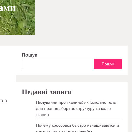
ками
Пошук
Пошук
Недавні записи
а в
Піклування про тканини: як Коколіно гель
для прання зберігає структуру та колір
тканин
Почему кроссовки быстро изнашиваются и
как продлить срок их службы