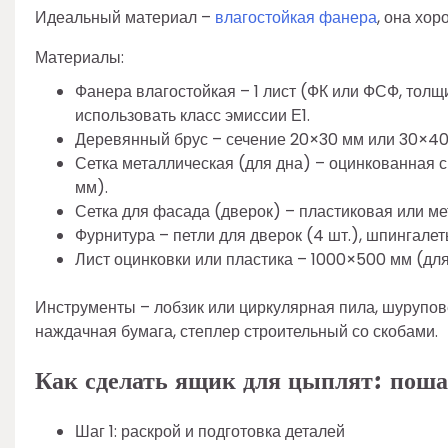
Идеальный материал –
влагостойкая фанера
, она хо
Материалы:
Фанера влагостойкая – 1 лист (ФК или ФСФ, толщ
использовать класс эмиссии Е1.
Деревянный брус – сечение 20×30 мм или 30×40 
Сетка металлическая (для дна) – оцинкованная с
мм).
Сетка для фасада (дверок) – пластиковая или ме
Фурнитура – петли для дверок (4 шт.), шпингалет
Лист оцинковки или пластика – 1000×500 мм (дл
Инструменты – лобзик или циркулярная пила, шурупове
наждачная бумага, степлер строительный со скобами.
Как сделать ящик для цыплят: поша
Шаг 1: раскрой и подготовка деталей