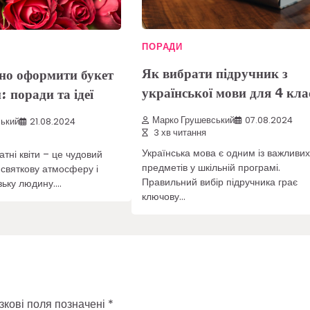
ПОРАДИ
Як вибрати підручник з
но оформити букет
української мови для 4 кла
: поради та ідеї
Марко Грушевський
07.08.2024
ький
21.08.2024
3 хв читання
Українська мова є одним із важливи
атні квіти – це чудовий
предметів у шкільній програмі.
 святкову атмосферу і
Правильний вибір підручника грає
зьку людину.…
ключову…
зкові поля позначені
*