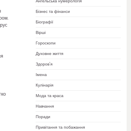
Ангельська нумерологія
ы
Бізнес та фінанси
ром.
Біографії
ярус
Вірші
Гороскопи
Духовне життя
ия
Здоров'я
Імена
Кулінарія
гко
Мода та краса
Навчання
Поради
Привітання та побажання