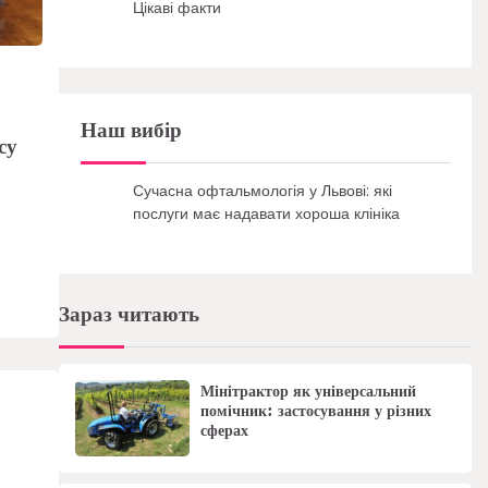
Цікаві факти
Наш вибір
су
Сучасна офтальмологія у Львові: які
послуги має надавати хороша клініка
х
Зараз читають
Мінітрактор як універсальний
помічник: застосування у різних
сферах