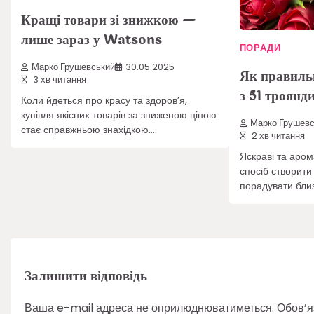
Кращі товари зі знижкою —
лише зараз у Watsons
ПОРАДИ
Марко Грушевський
30.05.2025
Як правиль
3 хв читання
з 51 троянди
Коли йдеться про красу та здоров’я,
купівля якісних товарів за зниженою ціною
Марко Грушевс
стає справжньою знахідкою.…
2 хв читання
Яскраві та аром
спосіб створити
порадувати бли
Залишити відповідь
Ваша e-mail адреса не оприлюднюватиметься.
Обов’я