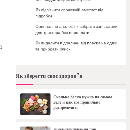
Як відрізнити справжній аметист від
підробки
Оригінал чи аналог: як вибрати запчастини
для трактора без переплати
Як видалити підпалини від праски на одязі
00
та прибрати блиск
Як зберегти своє здоров”я
Сколько белка нужно на самом
деле и как его правильно
распределить
Кінезіотейпування при