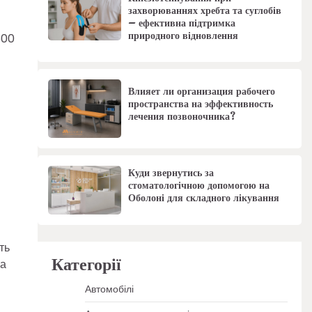
захворюваннях хребта та суглобів
– ефективна підтримка
природного відновлення
500
Влияет ли организация рабочего
пространства на эффективность
лечения позвоночника?
Куди звернутись за
стоматологічною допомогою на
Оболоні для складного лікування
ть
Категорії
ла
Автомобілі