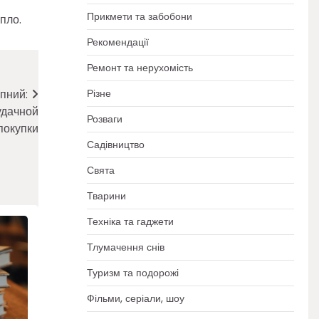
Прикмети та забобони
пло.
Рекомендації
Ремонт та нерухомість
пний:
Різне
удачной
Розваги
покупки
Садівництво
Свята
Тварини
Техніка та гаджети
Тлумачення снів
Туризм та подорожі
Фільми, серіали, шоу