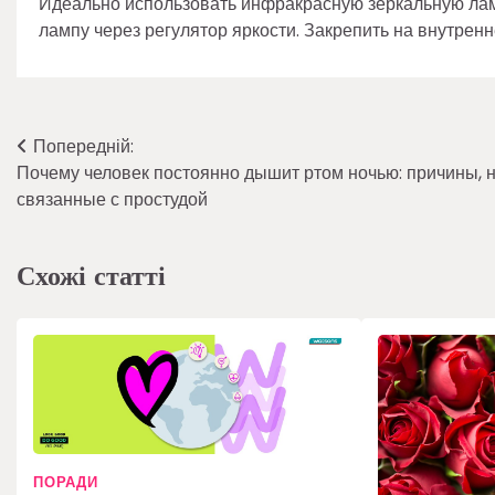
Идеально использовать инфракрасную зеркальную лам
лампу через регулятор яркости. Закрепить на внутренн
Навігація
Попередній:
Почему человек постоянно дышит ртом ночью: причины, 
записів
связанные с простудой
Схожі статті
ПОРАДИ