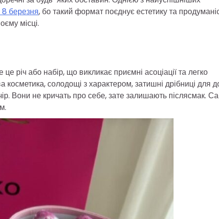
 8 березня
, бо такий формат поєднує естетику та продуманіс
оєму місці.
е річ або набір, що викликає приємні асоціації та легко
ва косметика, солодощі з характером, затишні дрібниці для 
ір. Вони не кричать про себе, зате залишають післясмак. С
м.