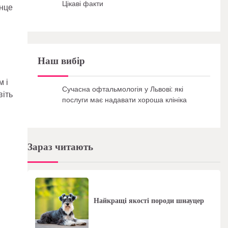
Цікаві факти
онце
Наш вибір
м і
Сучасна офтальмологія у Львові: які
віть
послуги має надавати хороша клініка
Зараз читають
Найкращі якості породи шнауцер