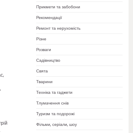
Прикмети та забобони
Рекомендації
Ремонт та нерухомість
Різне
Розваги
Садівництво
Свята
с,
Тварини
ь
Техніка та гаджети
Тлумачення снів
Туризм та подорожі
трій
Фільми, серіали, шоу
а