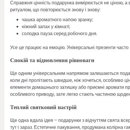
Справжня цінність подарунка вимірюється не ціною, а 
ритуалом, що повторюється знову і знову:
чашка ароматного напою зранку;
ніжний запах у кімнаті;
солодка пауза серед робочого дня.
Усе це працює на емоцію. Універсальні презенти часто 
Спокій та відновлення рівноваги
Ще одним універсальним напрямом залишаються подару
коли дні пролітають швидше, ніж хочеться, особливо ці
елементи домашнього затишку або приємні аромати пр
особливого приводу, зате легко стають частиною щоден
Теплий святковий настрій
Ще одна вдала ідея – подарунки з відчуттям свята всере
тут і зараз. Естетичне пакування, продумана колірна г