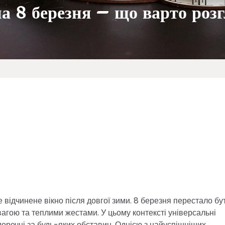
на 8 березня – що варто роз
е відчинене вікно після довгої зими. 8 березня перестало бу
вагою та теплими жестами. У цьому контексті універсальні
оречні за будь-яких обставин. Однією з найуспішніших