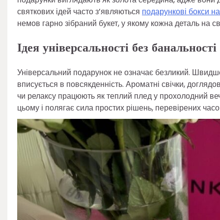
святкових ідей часто з’являються
подарункові бокси на
немов гарно зібраний букет, у якому кожна деталь на св
Ідея універсальності без банальності
Універсальний подарунок не означає безликий. Швидше ц
вписується в повсякденність. Ароматні свічки, доглядо
чи релаксу працюють як теплий плед у прохолодний веч
цьому і полягає сила простих рішень, перевірених часо