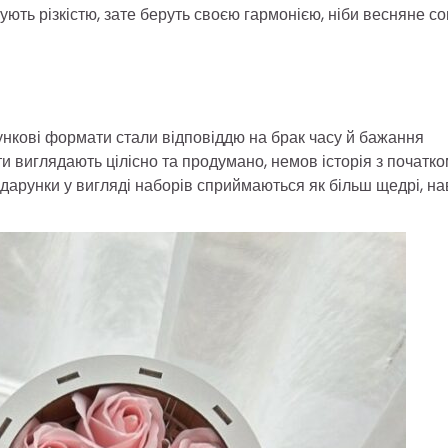
вують різкістю, зате беруть своєю гармонією, ніби весняне с
рункові формати стали відповіддю на брак часу й бажання
и виглядають цілісно та продумано, немов історія з початко
дарунки у вигляді наборів сприймаються як більш щедрі, на