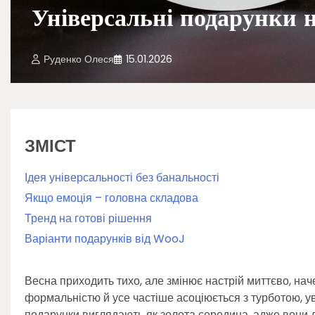
Універсальні подарунки 
Руденко Олеся
15.01.2026
ЗМІСТ
Ідея універсальності без банальності
Якщо емоція – головна складова
Тренд на готові рішення
Варіанти подарунків від WooJ
Весна приходить тихо, але змінює настрій миттєво, нач
формальністю й усе частіше асоціюється з турботою, у
подарунки виглядають як золота середина, адже вони д