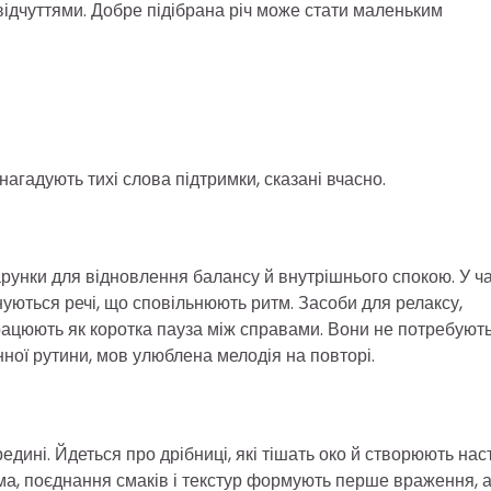
відчуттями. Добре підібрана річ може стати маленьким
нагадують тихі слова підтримки, сказані вчасно.
нки для відновлення балансу й внутрішнього спокою. У ча
нуються речі, що сповільнюють ритм. Засоби для релаксу,
ацюють як коротка пауза між справами. Вони не потребуют
ної рутини, мов улюблена мелодія на повторі.
дині. Йдеться про дрібниці, які тішать око й створюють нас
ама, поєднання смаків і текстур формують перше враження, 