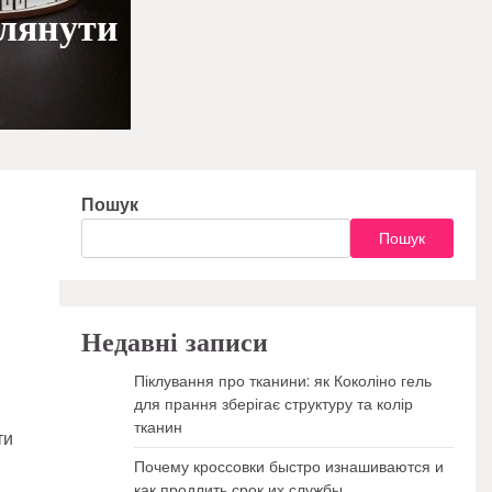
глянути
Пошук
Пошук
Недавні записи
Піклування про тканини: як Коколіно гель
для прання зберігає структуру та колір
тканин
ти
Почему кроссовки быстро изнашиваются и
как продлить срок их службы