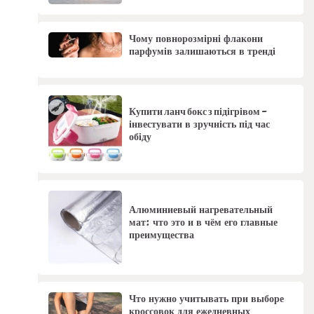
Чому повнорозмірні флакони
парфумів залишаються в тренді
Купити ланч бокс з підігрівом -
інвестувати в зручність під час
обіду
Алюминиевый нагревательный
мат: что это и в чём его главные
преимущества
Что нужно учитывать при выборе
кроссовок для ежедневных