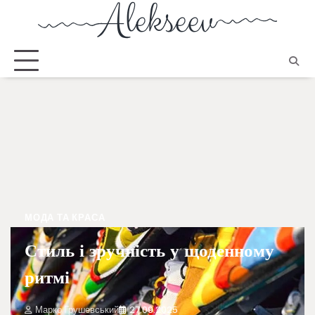
МОДА ТА КРАСА
Стиль і зручність у щоденному
ритмі
Марко Грушевський
27.09.2025