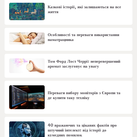
Казкові історії, які залишаються на все
життя
Особливості та переваги використання
наматрацника
Том Форд Лост Черрі: неперевершений
аромат заслуговує на увагу
Переваги вибору моніторів з Європи та
де купити таку техніку
40 вражаючих та цікавих фактів про
штучний інтелект: від історії до
кумедних помилок