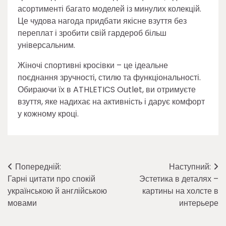
асортименті багато моделей із минулих колекцій.
Це чудова нагода придбати якісне взуття без
переплат і зробити свій гардероб більш
універсальним.
Жіночі спортивні кросівки – це ідеальне
поєднання зручності, стилю та функціональності.
Обираючи їх в ATHLETICS Outlet, ви отримуєте
взуття, яке надихає на активність і дарує комфорт
у кожному кроці.
Навігація
Попередній:
Наступний:
Гарні цитати про спокій
Эстетика в деталях –
записів
українською й англійською
картины на холсте в
мовами
интерьере