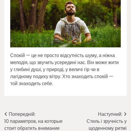
Спокій — це не просто відсутність шуму, а ніжна
мелодія, що звучить усередині нас. Він може жити
у глибині душі, у природі, у величі гір чи в
лагідному подиху вітру. Хто знаходить спокій —
той знаходить себе.
Навігація
Попередній:
Наступний:
10 параметров, на которые
Стиль і зручність у
записів
стоит обратить внимание
щоденному ритмі