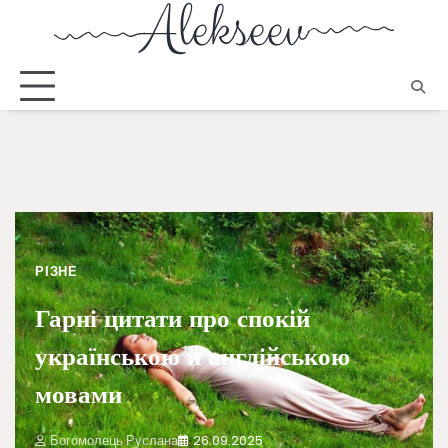
РІЗНЕ
Гарні цитати про спокій
українською й англійською
мовами
Богомолець Руслана
26.09.2025