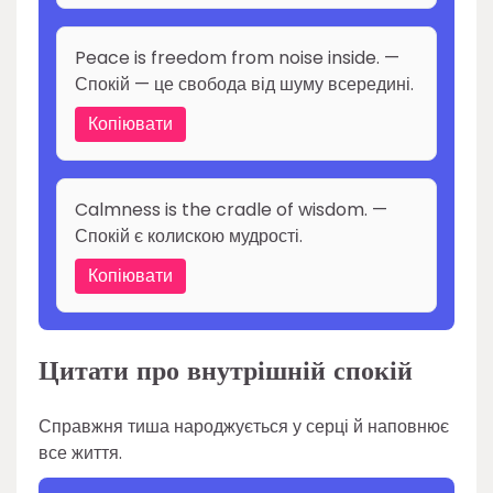
Peace is freedom from noise inside. —
Спокій — це свобода від шуму всередині.
Копіювати
Calmness is the cradle of wisdom. —
Спокій є колискою мудрості.
Копіювати
Цитати про внутрішній спокій
Справжня тиша народжується у серці й наповнює
все життя.