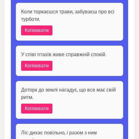
Коли торкаєшся трави, забуваєш про всі
турботи.
Копіювати
У співі птахів живе справжній спокій.
Копіювати
Доторк до землі нагадує, що все має свій
ритм.
Копіювати
Ліс дихає повільно, і разом з ним